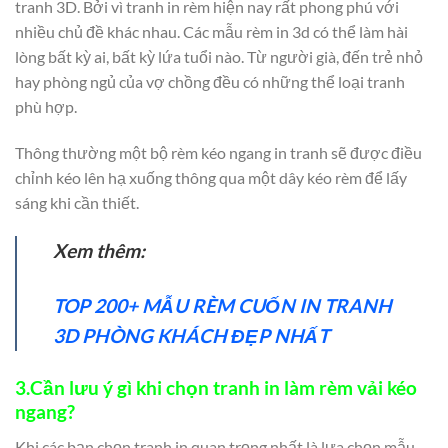
tranh 3D. Bởi vì tranh in rèm hiện nay rất phong phú với
nhiều chủ đề khác nhau. Các mẫu rèm in 3d có thể làm hài
lòng bất kỳ ai, bất kỳ lứa tuổi nào. Từ người già, đến trẻ nhỏ
hay phòng ngủ của vợ chồng đều có những thể loại tranh
phù hợp.
Thông thường một bộ rèm kéo ngang in tranh sẽ được điều
chỉnh kéo lên hạ xuống thông qua một dây kéo rèm để lấy
sáng khi cần thiết.
Xem thêm:
TOP 200+ MẪU RÈM CUỐN IN TRANH
3D PHÒNG KHÁCH ĐẸP NHẤT
3.Cần lưu ý gì khi chọn tranh in làm rèm vải kéo
ngang?
Khi các bạn chọn tranh in quan trọng nhất là lựa chọn mẫu