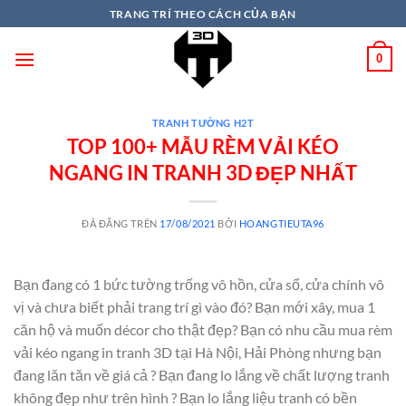
TRANG TRÍ THEO CÁCH CỦA BẠN
0
TRANH TƯỜNG H2T
TOP 100+ MẪU RÈM VẢI KÉO
NGANG IN TRANH 3D ĐẸP NHẤT
ĐÃ ĐĂNG TRÊN
17/08/2021
BỞI
HOANGTIEUTA96
Bạn đang có 1 bức tường trống vô hồn, cửa sổ, cửa chính vô
vị và chưa biết phải trang trí gì vào đó? Bạn mới xây, mua 1
căn hộ và muốn décor cho thật đẹp? Bạn có nhu cầu mua rèm
vải kéo ngang in tranh 3D tại Hà Nội, Hải Phòng nhưng bạn
đang lăn tăn về giá cả ? Bạn đang lo lắng về chất lượng tranh
không đẹp như trên hình ? Bạn lo lắng liệu tranh có bền