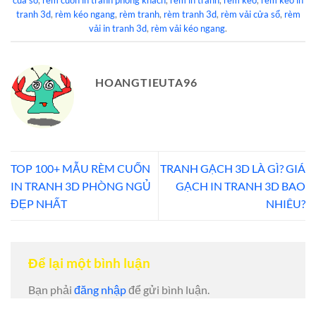
cua so
,
rèm cuốn in tranh phòng khách
,
rèm in tranh
,
rèm kéo
,
rèm kéo in
tranh 3d
,
rèm kéo ngang
,
rèm tranh
,
rèm tranh 3d
,
rèm vải cửa sổ
,
rèm
vải in tranh 3d
,
rèm vải kéo ngang
.
HOANGTIEUTA96
TOP 100+ MẪU RÈM CUỐN
TRANH GẠCH 3D LÀ GÌ? GIÁ
IN TRANH 3D PHÒNG NGỦ
GẠCH IN TRANH 3D BAO
ĐẸP NHẤT
NHIÊU?
Để lại một bình luận
Bạn phải
đăng nhập
để gửi bình luận.