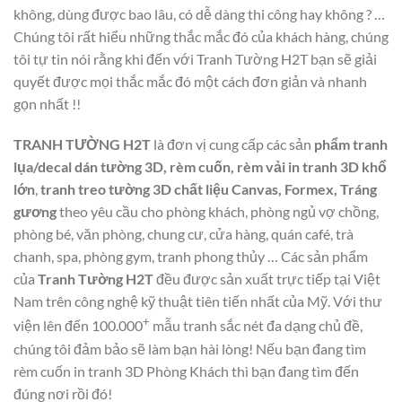
không, dùng được bao lâu, có dễ dàng thi công hay không ? …
Chúng tôi rất hiểu những thắc mắc đó của khách hàng, chúng
tôi tự tin nói rằng khi đến với Tranh Tường H2T bạn sẽ giải
quyết được mọi thắc mắc đó một cách đơn giản và nhanh
gọn nhất !!
TRANH TƯỜNG H2T
là đơn vị cung cấp các sản
phẩm tranh
lụa/decal dán tường 3D, rèm cuốn, rèm vải in tranh 3D khổ
lớn
,
tranh treo tường 3D chất liệu Canvas, Formex, Tráng
gương
theo yêu cầu cho phòng khách, phòng ngủ vợ chồng,
phòng bé, văn phòng, chung cư, cửa hàng, quán café, trà
chanh, spa, phòng gym, tranh phong thủy … Các sản phẩm
của
Tranh Tường H2T
đều được sản xuất trực tiếp tại Việt
Nam trên công nghệ kỹ thuật tiên tiến nhất của Mỹ. Với thư
+
viện lên đến 100.000
mẫu tranh sắc nét đa dạng chủ đề,
chúng tôi đảm bảo sẽ làm bạn hài lòng! Nếu bạn đang tìm
rèm cuốn in tranh 3D Phòng Khách thì bạn đang tìm đến
đúng nơi rồi đó!