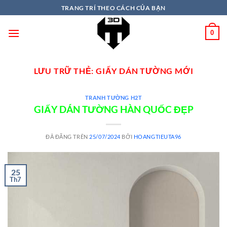
TRANG TRÍ THEO CÁCH CỦA BẠN
0
LƯU TRỮ THẺ:
GIẤY DÁN TƯỜNG MỚI
TRANH TƯỜNG H2T
GIẤY DÁN TƯỜNG HÀN QUỐC ĐẸP
ĐÃ ĐĂNG TRÊN
25/07/2024
BỞI
HOANGTIEUTA96
25
Th7