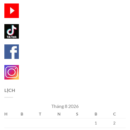
LỊCH
Tháng 8 2026
H
B
T
N
S
B
C
1
2