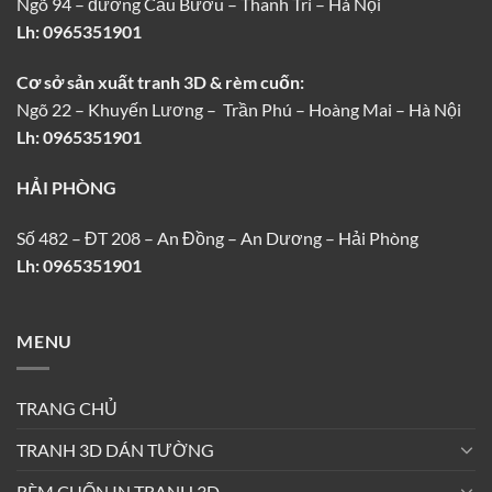
Ngõ 94 – đường Cầu Bươu – Thanh Trì – Hà Nội
Lh:
0965351901
Cơ sở sản xuất tranh 3D & rèm cuốn:
Ngõ 22 – Khuyến Lương – Trần Phú – Hoàng Mai – Hà Nội
Lh: 0965351901
HẢI PHÒNG
Số 482 – ĐT 208 – An Đồng – An Dương – Hải Phòng
Lh: 0965351901
MENU
TRANG CHỦ
TRANH 3D DÁN TƯỜNG
RÈM CUỐN IN TRANH 3D