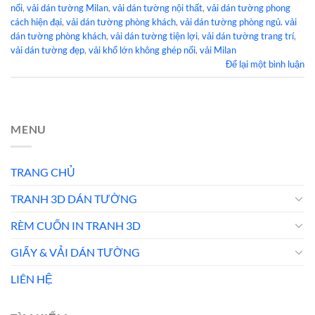
nối
,
vải dán tường Milan
,
vải dán tường nội thất
,
vải dán tường phong
cách hiện đại
,
vải dán tường phòng khách
,
vải dán tường phòng ngủ. vải
dán tường phòng khách
,
vải dán tường tiện lợi
,
vải dán tường trang trí
,
vải dán tường đẹp
,
vải khổ lớn không ghép nối
,
vải Milan
Để lại một bình luận
MENU
TRANG CHỦ
TRANH 3D DÁN TƯỜNG
RÈM CUỐN IN TRANH 3D
GIẤY & VẢI DÁN TƯỜNG
LIÊN HỆ