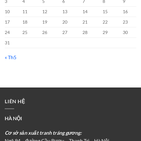
3
4
5
6
7
8
9
10
11
12
13
14
15
16
17
18
19
20
21
22
23
24
25
26
27
28
29
30
31
« Th5
LIÊN HỆ
HÀ NỘI
Cơ sở sản xuất tranh tráng gương:
Ngõ 94 – đường Cầu Bươu – Thanh Trì – Hà Nội