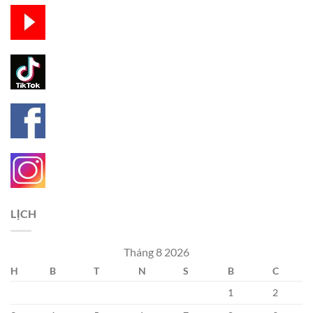
LỊCH
Tháng 8 2026
H
B
T
N
S
B
C
1
2