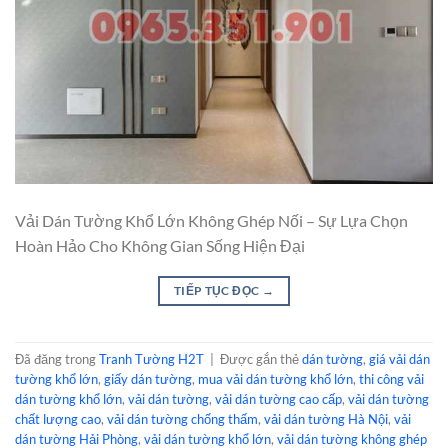
Vải Dán Tường Khổ Lớn Không Ghép Nối – Sự Lựa Chọn
Hoàn Hảo Cho Không Gian Sống Hiện Đại
TIẾP TỤC ĐỌC
→
Đã đăng trong
Tranh Tường H2T
|
Được gắn thẻ
dán tường
,
giá vải dán
tường khổ lớn
,
giấy dán tường
,
mua vải dán tường khổ lớn
,
thi công vải
dán tường khổ lớn
,
vải dán tường
,
vải dán tường cao cấp
,
vải dán tường
chất lượng cao
,
vải dán tường chống thấm
,
vải dán tường Hà Nội
,
vải
dán tường Hải Phòng
,
vải dán tường khổ lớn
,
vải dán tường không ghép