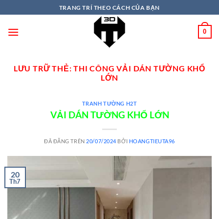
TRANG TRÍ THEO CÁCH CỦA BẠN
0
LƯU TRỮ THẺ:
THI CÔNG VẢI DÁN TƯỜNG KHỔ
LỚN
TRANH TƯỜNG H2T
VẢI DÁN TƯỜNG KHỔ LỚN
ĐÃ ĐĂNG TRÊN
20/07/2024
BỞI
HOANGTIEUTA96
20
Th7