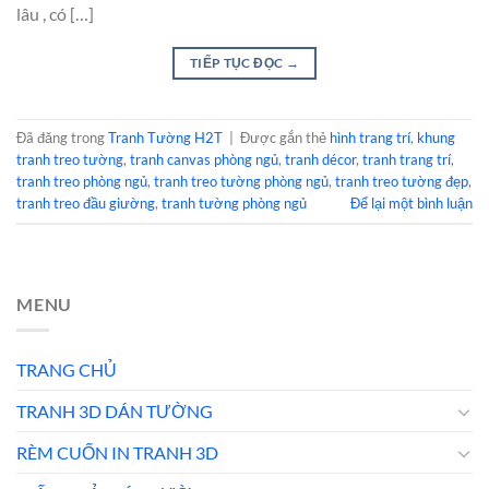
lâu , có […]
TIẾP TỤC ĐỌC
→
Đã đăng trong
Tranh Tường H2T
|
Được gắn thẻ
hình trang trí
,
khung
tranh treo tường
,
tranh canvas phòng ngủ
,
tranh décor
,
tranh trang trí
,
tranh treo phòng ngủ
,
tranh treo tường phòng ngủ
,
tranh treo tường đẹp
,
tranh treo đầu giường
,
tranh tường phòng ngủ
Để lại một bình luận
MENU
TRANG CHỦ
TRANH 3D DÁN TƯỜNG
RÈM CUỐN IN TRANH 3D