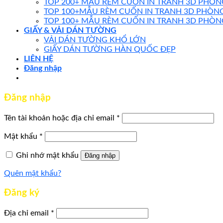
TOP 200+ MẪU RÈM CUỐN IN TRANH 3D PHÒ
TOP 100+MẪU RÈM CUỐN IN TRANH 3D PHÒNG
TOP 100+ MẪU RÈM CUỐN IN TRANH 3D PHÒN
GIẤY & VẢI DÁN TƯỜNG
VẢI DÁN TƯỜNG KHỔ LỚN
GIẤY DÁN TƯỜNG HÀN QUỐC ĐẸP
LIÊN HỆ
Đăng nhập
Đăng nhập
Tên tài khoản hoặc địa chỉ email
*
Mật khẩu
*
Ghi nhớ mật khẩu
Đăng nhập
Quên mật khẩu?
Đăng ký
Địa chỉ email
*