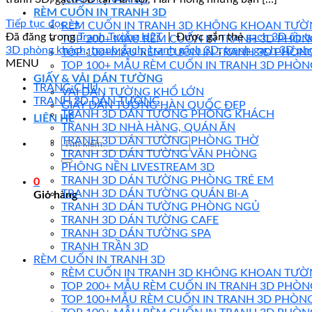
RÈM CUỐN IN TRANH 3D
Tiếp tục đọc
→
RÈM CUỐN IN TRANH 3D KHÔNG KHOAN TƯỜ
Đã đăng trong
Tranh Tường H2T
|
Được gắn thẻ
gạch 3D ốp 
TOP 200+ MẪU RÈM CUỐN IN TRANH 3D PHÒ
3D phòng khách
,
tranh gạch
,
tranh gạch 3D
,
tranh gạch 3D ph
TOP 100+MẪU RÈM CUỐN IN TRANH 3D PHÒNG
MENU
TOP 100+ MẪU RÈM CUỐN IN TRANH 3D PHÒN
GIẤY & VẢI DÁN TƯỜNG
TRANG CHỦ
VẢI DÁN TƯỜNG KHỔ LỚN
TRANH 3D DÁN TƯỜNG
GIẤY DÁN TƯỜNG HÀN QUỐC ĐẸP
TRANH 3D DÁN TƯỜNG PHÒNG KHÁCH
LIÊN HỆ
TRANH 3D NHÀ HÀNG, QUÁN ĂN
TRANH 3D DÁN TƯỜNG PHÒNG THỜ
TRANH 3D DÁN TƯỜNG VĂN PHÒNG
PHÔNG NỀN LIVESTREAM 3D
TRANH 3D DÁN TƯỜNG PHÒNG TRẺ EM
0
TRANH 3D DÁN TƯỜNG QUÁN BI-A
Giỏ hàng
TRANH 3D DÁN TƯỜNG PHÒNG NGỦ
TRANH 3D DÁN TƯỜNG CAFE
TRANH 3D DÁN TƯỜNG SPA
TRANH TRẦN 3D
RÈM CUỐN IN TRANH 3D
RÈM CUỐN IN TRANH 3D KHÔNG KHOAN TƯỜ
TOP 200+ MẪU RÈM CUỐN IN TRANH 3D PHÒ
TOP 100+MẪU RÈM CUỐN IN TRANH 3D PHÒNG