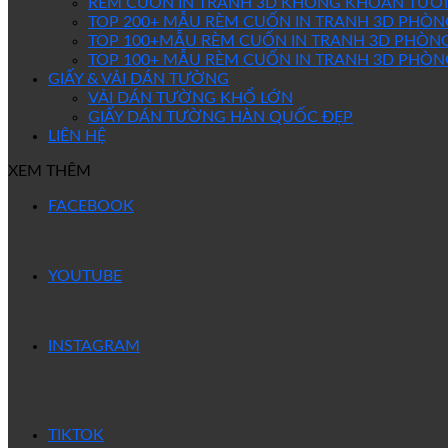
RÈM CUỐN IN TRANH 3D KHÔNG KHOAN TƯỜ
TOP 200+ MẪU RÈM CUỐN IN TRANH 3D PHÒ
TOP 100+MẪU RÈM CUỐN IN TRANH 3D PHÒNG
TOP 100+ MẪU RÈM CUỐN IN TRANH 3D PHÒN
GIẤY & VẢI DÁN TƯỜNG
VẢI DÁN TƯỜNG KHỔ LỚN
GIẤY DÁN TƯỜNG HÀN QUỐC ĐẸP
LIÊN HỆ
XEM THÊM
FACEBOOK
YOUTUBE
INSTAGRAM
TIKTOK