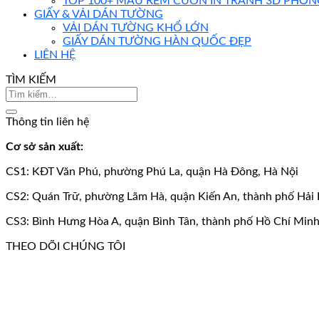
TOP 100+ MẪU RÈM CUỐN IN TRANH 3D PHÒN
GIẤY & VẢI DÁN TƯỜNG
VẢI DÁN TƯỜNG KHỔ LỚN
GIẤY DÁN TƯỜNG HÀN QUỐC ĐẸP
LIÊN HỆ
TÌM KIẾM
Thông tin liên hệ
Cơ sở sản xuất:
CS1: KĐT Văn Phú, phường Phú La, quận Hà Đông, Hà Nội
CS2: Quán Trữ, phường Lãm Hà, quận Kiến An, thành phố Hải
CS3: Bình Hưng Hòa A, quận Bình Tân, thành phố Hồ Chí Min
THEO DÕI CHÚNG TÔI