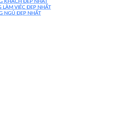
NG KHÁCH ĐẸP NHẤT
 LÀM VIỆC ĐẸP NHẤT
G NGỦ ĐẸP NHẤT