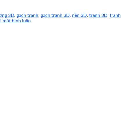
ường 3D
,
gạch tranh
,
gạch tranh 3D
,
nền 3D
,
tranh 3D
,
tranh
ại một bình luận