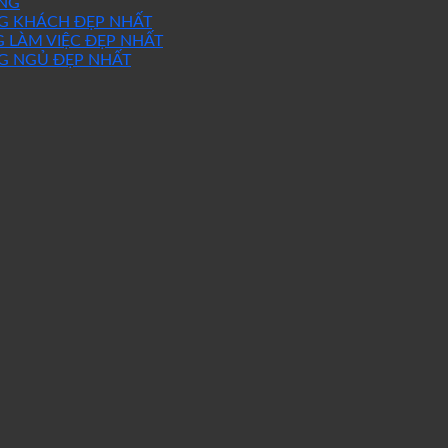
NG
NG KHÁCH ĐẸP NHẤT
 LÀM VIỆC ĐẸP NHẤT
G NGỦ ĐẸP NHẤT