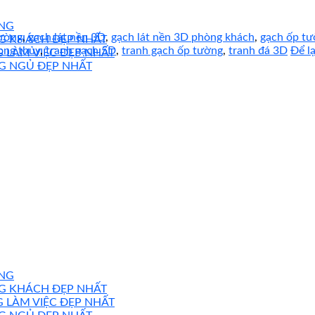
NG
tường
,
gạch lát nền 3D
,
gạch lát nền 3D phòng khách
,
gạch ốp t
NG KHÁCH ĐẸP NHẤT
ong thủy
,
tranh gạch 5D
,
tranh gạch ốp tường
,
tranh đá 3D
Để l
 LÀM VIỆC ĐẸP NHẤT
G NGỦ ĐẸP NHẤT
NG
NG KHÁCH ĐẸP NHẤT
 LÀM VIỆC ĐẸP NHẤT