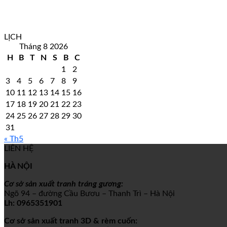
LỊCH
Tháng 8 2026
H
B
T
N
S
B
C
1
2
3
4
5
6
7
8
9
10
11
12
13
14
15
16
17
18
19
20
21
22
23
24
25
26
27
28
29
30
31
« Th5
LIÊN HỆ
HÀ NỘI
Cơ sở sản xuất tranh tráng gương:
Ngõ 94 – đường Cầu Bươu – Thanh Trì – Hà Nội
Lh:
0965351901
Cơ sở sản xuất tranh 3D & rèm cuốn: