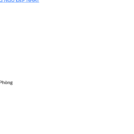
G NGỦ ĐẸP NHẤT
 Phòng
h