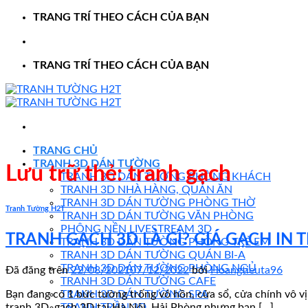
TRANG TRÍ THEO CÁCH CỦA BẠN
TRANG TRÍ THEO CÁCH CỦA BẠN
TRANG CHỦ
TRANH 3D DÁN TƯỜNG
Lưu trữ thẻ:
tranh gạch
TRANH 3D DÁN TƯỜNG PHÒNG KHÁCH
TRANH 3D NHÀ HÀNG, QUÁN ĂN
TRANH 3D DÁN TƯỜNG PHÒNG THỜ
Tranh Tường H2T
TRANH 3D DÁN TƯỜNG VĂN PHÒNG
PHÔNG NỀN LIVESTREAM 3D
TRANH GẠCH 3D LÀ GÌ? GIÁ GẠCH IN 
TRANH 3D DÁN TƯỜNG PHÒNG TRẺ EM
TRANH 3D DÁN TƯỜNG QUÁN BI-A
TRANH 3D DÁN TƯỜNG PHÒNG NGỦ
Đã đăng trên
22/08/2021
07/12/2022
bởi
Hoangtieuta96
TRANH 3D DÁN TƯỜNG CAFE
TRANH 3D DÁN TƯỜNG SPA
Bạn đang có 1 bức tường trống vô hồn, cửa sổ, cửa chính vô vị
TRANH TRẦN 3D
tranh 3D, gạch 3D tại Hà Nội, Hải Phòng nhưng bạn […]