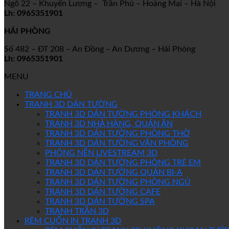
Ngõ 22 – Khuyến Lương – Trần Phú – Hoàng Mai – Hà Nội
Lh: 0965351901
HẢI PHÒNG
Số 482 – ĐT 208 – An Đồng – An Dương – Hải Phòng
Lh: 0965351901
MENU
TRANG CHỦ
TRANH 3D DÁN TƯỜNG
TRANH 3D DÁN TƯỜNG PHÒNG KHÁCH
TRANH 3D NHÀ HÀNG, QUÁN ĂN
TRANH 3D DÁN TƯỜNG PHÒNG THỜ
TRANH 3D DÁN TƯỜNG VĂN PHÒNG
PHÔNG NỀN LIVESTREAM 3D
TRANH 3D DÁN TƯỜNG PHÒNG TRẺ EM
TRANH 3D DÁN TƯỜNG QUÁN BI-A
TRANH 3D DÁN TƯỜNG PHÒNG NGỦ
TRANH 3D DÁN TƯỜNG CAFE
TRANH 3D DÁN TƯỜNG SPA
TRANH TRẦN 3D
RÈM CUỐN IN TRANH 3D