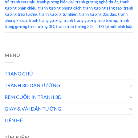
trí
,
tranh ceramic
,
tranh gương hiện đại
,
tranh gương nghệ thuật
,
tranh
gương phản chiếu
,
tranh gương phong cách
,
tranh gương sáng tạo
,
tranh
gương treo tường
,
tranh gương tự nhiên
,
tranh gương độc đáo
,
tranh
phòng khách
,
tranh tráng gương
,
tranh tráng gương treo tường
,
Tranh
tráng gương treo tường 3D
,
tranh treo tường 3D
Để lại một bình luận
MENU
TRANG CHỦ
TRANH 3D DÁN TƯỜNG
RÈM CUỐN IN TRANH 3D
GIẤY & VẢI DÁN TƯỜNG
LIÊN HỆ
TÌM KIẾM