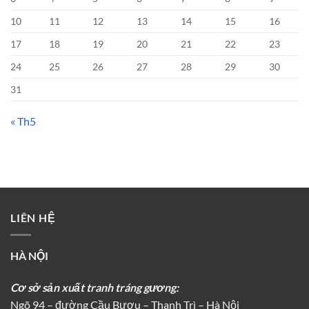
10
11
12
13
14
15
16
17
18
19
20
21
22
23
24
25
26
27
28
29
30
31
« Th5
LIÊN HỆ
HÀ NỘI
Cơ sở sản xuất tranh tráng gương:
Ngõ 94 – đường Cầu Bươu – Thanh Trì – Hà Nội