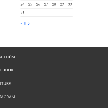
24
25
26
27
28
29
30
31
« Th5
M THÊM
CEBOOK
UTUBE
STAGRAM