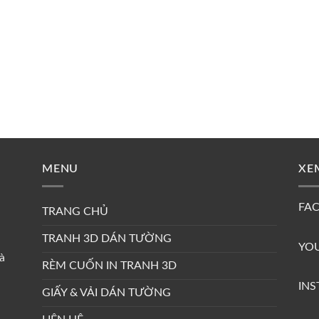
MENU
XE
FA
TRANG CHỦ
TRANH 3D DÁN TƯỜNG
YO
à
RÈM CUỐN IN TRANH 3D
IN
GIẤY & VẢI DÁN TƯỜNG