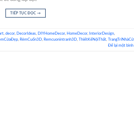
TIẾP TỤC ĐỌC
→
rt
,
decor
,
DecorIdeas
,
DIYHomeDecor
,
HomeDecor
,
InteriorDesign
,
èmCửaĐẹp
,
RèmCuốn3D
,
Remcuonintranh3D
,
ThiếtKếNộiThất
,
TrangTríNhàCử
Để lại một bình