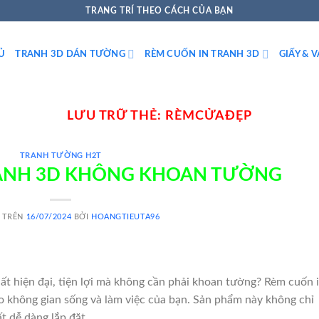
TRANG TRÍ THEO CÁCH CỦA BẠN
Ủ
TRANH 3D DÁN TƯỜNG
RÈM CUỐN IN TRANH 3D
GIẤY & 
LƯU TRỮ THẺ:
RÈMCỬAĐẸP
TRANH TƯỜNG H2T
RANH 3D KHÔNG KHOAN TƯỜNG
 TRÊN
16/07/2024
BỞI
HOANGTIEUTA96
thất hiện đại, tiện lợi mà không cần phải khoan tường? Rèm cuốn 
o không gian sống và làm việc của bạn. Sản phẩm này không chỉ
t dễ dàng lắp đặt.