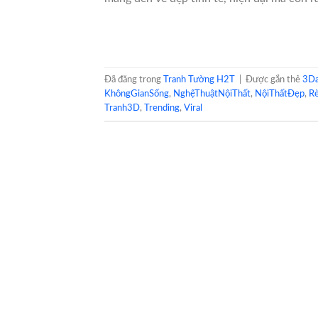
Đã đăng trong
Tranh Tường H2T
|
Được gắn thẻ
3Da
KhôngGianSống
,
NghệThuậtNộiThất
,
NộiThấtĐẹp
,
R
Tranh3D
,
Trending
,
Viral