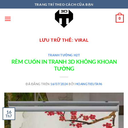
TRANG TRÍ THEO CÁCH CỦA BẠN
0
LƯU TRỮ THẺ:
VIRAL
TRANH TƯỜNG H2T
RÈM CUỐN IN TRANH 3D KHÔNG KHOAN
TƯỜNG
ĐÃ ĐĂNG TRÊN
16/07/2024
BỞI
HOANGTIEUTA96
16
Th7