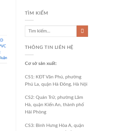
TÌM KIẾM
3D
 PVC
THÔNG TIN LIÊN HỆ
c
 luận
Cơ sở sản xuất:
CS1: KĐT Văn Phú, phường
Phú La, quận Hà Đông, Hà Nội
CS2: Quán Trữ, phường Lãm
Hà, quận Kiến An, thành phố
Hải Phòng
CS3: Bình Hưng Hòa A, quận