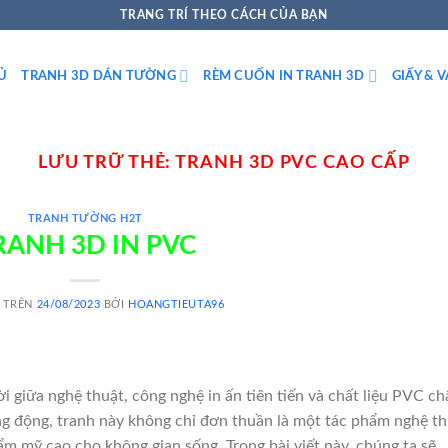
TRANG TRÍ THEO CÁCH CỦA BẠN
Ủ
TRANH 3D DÁN TƯỜNG
RÈM CUỐN IN TRANH 3D
GIẤY & 
LƯU TRỮ THẺ:
TRANH 3D PVC CAO CẤP
TRANH TƯỜNG H2T
RANH 3D IN PVC
 TRÊN
24/08/2023
BỞI
HOANGTIEUTA96
i giữa nghệ thuật, công nghệ in ấn tiên tiến và chất liệu PVC ch
ng động, tranh này không chỉ đơn thuần là một tác phẩm nghệ t
m mỹ cao cho không gian sống. Trong bài viết này, chúng ta sẽ