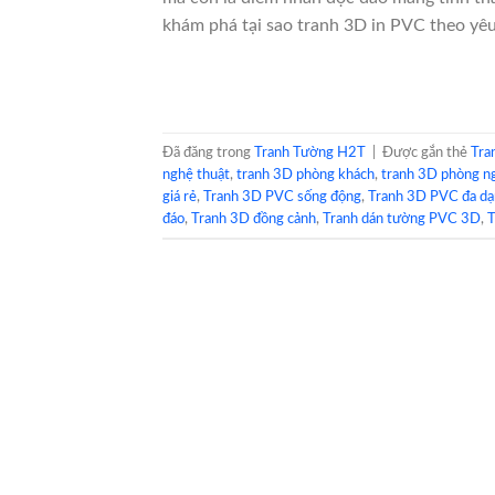
khám phá tại sao tranh 3D in PVC theo yêu
Đã đăng trong
Tranh Tường H2T
|
Được gắn thẻ
Tra
nghệ thuật
,
tranh 3D phòng khách
,
tranh 3D phòng n
giá rẻ
,
Tranh 3D PVC sống động
,
Tranh 3D PVC đa d
đáo
,
Tranh 3D đồng cảnh
,
Tranh dán tường PVC 3D
,
T