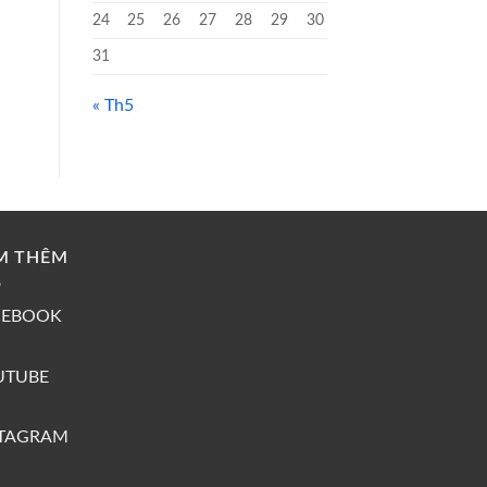
24
25
26
27
28
29
30
31
« Th5
M THÊM
CEBOOK
UTUBE
STAGRAM