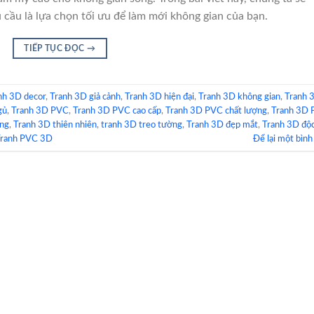
 cầu là lựa chọn tối ưu để làm mới không gian của bạn.
TIẾP TỤC ĐỌC
→
nh 3D decor
,
Tranh 3D giả cảnh
,
Tranh 3D hiện đại
,
Tranh 3D không gian
,
Tranh 
gủ
,
Tranh 3D PVC
,
Tranh 3D PVC cao cấp
,
Tranh 3D PVC chất lượng
,
Tranh 3D
ạng
,
Tranh 3D thiên nhiên
,
tranh 3D treo tường
,
Tranh 3D đẹp mắt
,
Tranh 3D độ
ranh PVC 3D
Để lại một bình