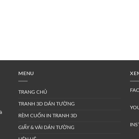
MENU
XE
FA
TRANG CHỦ
TRANH 3D DÁN TƯỜNG
YO
à
RÈM CUỐN IN TRANH 3D
IN
GIẤY & VẢI DÁN TƯỜNG