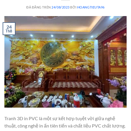
ĐÃ ĐĂNG TRÊN
24/08/2023
BỞI
HOANGTIEUTA96
24
Th8
Tranh 3D in PVC là một sự kết hợp tuyệt vời giữa nghệ
thuật, công nghệ in ấn tiên tiến và chất liệu PVC chất lượng.