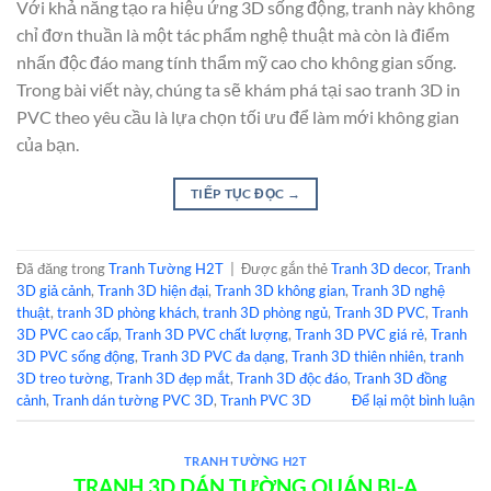
Với khả năng tạo ra hiệu ứng 3D sống động, tranh này không
chỉ đơn thuần là một tác phẩm nghệ thuật mà còn là điểm
nhấn độc đáo mang tính thẩm mỹ cao cho không gian sống.
Trong bài viết này, chúng ta sẽ khám phá tại sao tranh 3D in
PVC theo yêu cầu là lựa chọn tối ưu để làm mới không gian
của bạn.
TIẾP TỤC ĐỌC
→
Đã đăng trong
Tranh Tường H2T
|
Được gắn thẻ
Tranh 3D decor
,
Tranh
3D giả cảnh
,
Tranh 3D hiện đại
,
Tranh 3D không gian
,
Tranh 3D nghệ
thuật
,
tranh 3D phòng khách
,
tranh 3D phòng ngủ
,
Tranh 3D PVC
,
Tranh
3D PVC cao cấp
,
Tranh 3D PVC chất lượng
,
Tranh 3D PVC giá rẻ
,
Tranh
3D PVC sống động
,
Tranh 3D PVC đa dạng
,
Tranh 3D thiên nhiên
,
tranh
3D treo tường
,
Tranh 3D đẹp mắt
,
Tranh 3D độc đáo
,
Tranh 3D đồng
cảnh
,
Tranh dán tường PVC 3D
,
Tranh PVC 3D
Để lại một bình luận
TRANH TƯỜNG H2T
TRANH 3D DÁN TƯỜNG QUÁN BI-A