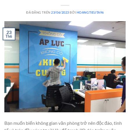
ĐÃ ĐĂNG TRÊN
23/06/2023
BỞI
HOANGTIEUTA96
23
Th6
Bạn muốn biến không gian văn phòng trở nên độc đáo, tinh