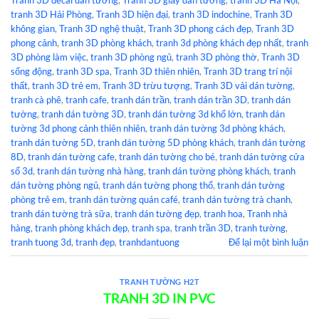
Tranh 3D decal dán tường
,
Tranh 3D giấy dán tường
,
tranh 3D Hà Nội
,
tranh 3D Hải Phòng
,
Tranh 3D hiện đại
,
tranh 3D indochine
,
Tranh 3D
không gian
,
Tranh 3D nghệ thuật
,
Tranh 3D phong cách đẹp
,
Tranh 3D
phong cảnh
,
tranh 3D phòng khách
,
tranh 3d phòng khách đẹp nhất
,
tranh
3D phòng làm việc
,
tranh 3D phòng ngủ
,
tranh 3D phòng thờ
,
Tranh 3D
sống động
,
tranh 3D spa
,
Tranh 3D thiên nhiên
,
Tranh 3D trang trí nội
thất
,
tranh 3D trẻ em
,
Tranh 3D trừu tượng
,
Tranh 3D vải dán tường
,
tranh cà phê
,
tranh cafe
,
tranh dán trần
,
tranh dán trần 3D
,
tranh dán
tường
,
tranh dán tường 3D
,
tranh dán tường 3d khổ lớn
,
tranh dán
tường 3d phong cảnh thiên nhiên
,
tranh dán tường 3d phòng khách
,
tranh dán tường 5D
,
tranh dán tường 5D phòng khách
,
tranh dán tường
8D
,
tranh dán tường cafe
,
tranh dán tường cho bé
,
tranh dán tường cửa
sổ 3d
,
tranh dán tường nhà hàng
,
tranh dán tường phòng khách
,
tranh
dán tường phòng ngủ
,
tranh dán tường phong thổ
,
tranh dán tường
phòng trẻ em
,
tranh dán tường quán café
,
tranh dán tường trà chanh
,
tranh dán tường trà sữa
,
tranh dán tường đẹp
,
tranh hoa
,
Tranh nhà
hàng
,
tranh phòng khách đẹp
,
tranh spa
,
tranh trần 3D
,
tranh tường
,
tranh tuong 3d
,
tranh đẹp
,
tranhdantuong
Để lại một bình luận
TRANH TƯỜNG H2T
TRANH 3D IN PVC