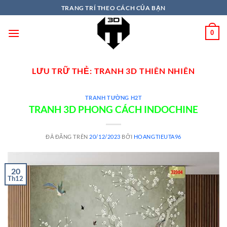
TRANG TRÍ THEO CÁCH CỦA BẠN
0
LƯU TRỮ THẺ:
TRANH 3D THIÊN NHIÊN
TRANH TƯỜNG H2T
TRANH 3D PHONG CÁCH INDOCHINE
ĐÃ ĐĂNG TRÊN
20/12/2023
BỞI
HOANGTIEUTA96
20
Th12