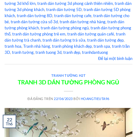
tường 3d khổ lớn
,
tranh dán tường 3d phong cảnh thiên nhiên
,
tranh dán
tường 3d phòng khách
,
tranh dán tường 5D
,
tranh dán tường 5D phòng
khách
,
tranh dán tường 8D
,
tranh dán tường cafe
,
tranh dán tường cho
bé
,
tranh dán tường cửa sổ 3d
,
tranh dán tường nhà hàng
,
tranh dán
tường phòng khách
,
tranh dán tường phòng ngủ
,
tranh dán tường phong
thổ
,
tranh dán tường phòng trẻ em
,
tranh dán tường quán café
,
tranh
dán tường trà chanh
,
tranh dán tường trà sữa
,
tranh dán tường đẹp
,
tranh hoa
,
Tranh nhà hàng
,
tranh phòng khách đẹp
,
tranh spa
,
tranh trần
3D
,
tranh tường
,
tranh tuong 3d
,
tranh đẹp
,
tranhdantuong
Để lại một bình luận
TRANH TƯỜNG H2T
TRANH 3D DÁN TƯỜNG PHÒNG NGỦ
ĐÃ ĐĂNG TRÊN
22/06/2023
BỞI
HOANGTIEUTA96
22
Th6