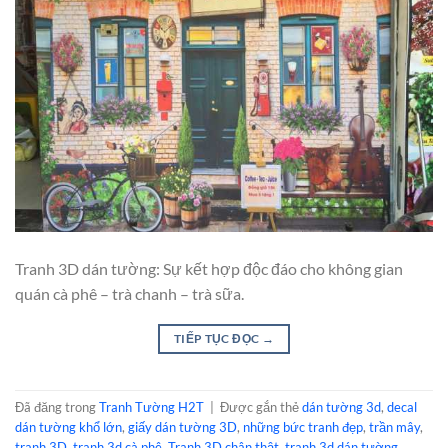
Tranh 3D dán tường: Sự kết hợp độc đáo cho không gian
quán cà phê – trà chanh – trà sữa.
TIẾP TỤC ĐỌC
→
Đã đăng trong
Tranh Tường H2T
|
Được gắn thẻ
dán tường 3d
,
decal
dán tường khổ lớn
,
giấy dán tường 3D
,
những bức tranh đẹp
,
trần mây
,
tranh 3D
,
tranh 3d cà phê
,
Tranh 3D chân thật
,
tranh 3d dán tường
,