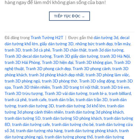
hàng ngay để làm mới không gian sống của bạn!
TIẾP TỤC ĐỌC
→
Đã đăng trong
Tranh Tường H2T
|
Được gắn thẻ
dán tường 3d
,
decal
dán tường khổ lớn
,
giấy dán tường 3D
,
những bức tranh đẹp
,
trần mây
,
tranh 3D
,
tranh 3d cà phê
,
Tranh 3D chân thật
,
tranh 3d dán tường
,
Tranh 3D decal dán tường
,
Tranh 3D giấy dán tường
,
tranh 3D Hà Nội
,
tranh 3D Hải Phòng
,
Tranh 3D hiện đại
,
Tranh 3D không gian
,
Tranh 3D
nghệ thuật
,
Tranh 3D phong cách đẹp
,
Tranh 3D phong cảnh
,
tranh 3D
phòng khách
,
tranh 3d phòng khách đẹp nhất
,
tranh 3D phòng làm việc
,
tranh 3D phòng ngủ
,
tranh 3D phòng thờ
,
Tranh 3D sống động
,
tranh 3D
spa
,
Tranh 3D thiên nhiên
,
Tranh 3D trang trí nội thất
,
tranh 3D trẻ em
,
Tranh 3D trừu tượng
,
Tranh 3D vải dán tường
,
tranh bi-a
,
tranh billiard
,
tranh cà phê
,
tranh cafe
,
tranh dán trần
,
tranh dán trần 3D
,
tranh dán
tường
,
tranh dán tường 3D
,
tranh dán tường 3d khổ lớn
,
tranh dán
tường 3d phong cảnh thiên nhiên
,
tranh dán tường 3d phòng khách
,
tranh dán tường 5D
,
tranh dán tường 5D phòng khách
,
tranh dán tường
8D
,
tranh dán tường cafe
,
tranh dán tường cho bé
,
tranh dán tường cửa
sổ 3d
,
tranh dán tường nhà hàng
,
tranh dán tường phòng khách
,
tranh
dán tường phòng ngủ
,
tranh dán tường phong thổ
,
tranh dán tường