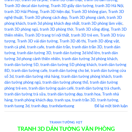
Tranh 3D decal dán tường
,
Tranh 3D giấy dán tường
,
tranh 3D Hà Nội
,
tranh 3D Hải Phòng
,
Tranh 3D hiện đại
,
Tranh 3D không gian
,
Tranh 3D
nghệ thuật
,
Tranh 3D phong cách đẹp
,
Tranh 3D phong cảnh
,
tranh 3D
phòng khách
,
tranh 3d phòng khách đẹp nhất
,
tranh 3D phòng làm việc
,
tranh 3D phòng ngủ
,
tranh 3D phòng thờ
,
Tranh 3D sống động
,
Tranh 3D
thiên nhiên
,
Tranh 3D trang trí nội thất
,
tranh 3D trẻ em
,
Tranh 3D trừu
tượng
,
Tranh 3D vải dán tường
,
Tranh 3D đô thị
,
Tranh 3D động vật
,
tranh cà phê
,
tranh cafe
,
tranh dán trần
,
tranh dán trần 3D
,
tranh dán
tường
,
tranh dán tường 3D
,
tranh dán tường 3d khổ lớn
,
tranh dán
tường 3d phong cảnh thiên nhiên
,
tranh dán tường 3d phòng khách
,
tranh dán tường 5D
,
tranh dán tường 5D phòng khách
,
tranh dán tường
8D
,
tranh dán tường cafe
,
tranh dán tường cho bé
,
tranh dán tường cửa
sổ 3d
,
tranh dán tường nhà hàng
,
tranh dán tường phòng khách
,
tranh
dán tường phòng ngủ
,
tranh dán tường phong thổ
,
tranh dán tường
phòng trẻ em
,
tranh dán tường quán café
,
tranh dán tường trà chanh
,
tranh dán tường trà sữa
,
tranh dán tường đẹp
,
tranh hoa
,
Tranh nhà
hàng
,
tranh phòng khách đẹp
,
tranh spa
,
tranh trần 3D
,
tranh tường
,
tranh tuong 3d
,
tranh đẹp
,
tranhdantuong
Để lại một bình luận
TRANH TƯỜNG H2T
TRANH 3D DÁN TƯỜNG VĂN PHÒNG