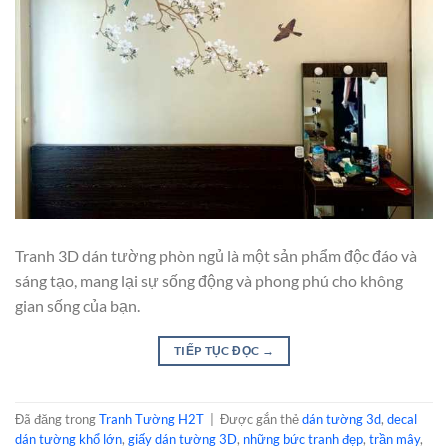
Tranh 3D dán tường phòn ngủ là một sản phẩm độc đáo và
sáng tạo, mang lại sự sống động và phong phú cho không
gian sống của bạn.
TIẾP TỤC ĐỌC
→
Đã đăng trong
Tranh Tường H2T
|
Được gắn thẻ
dán tường 3d
,
decal
dán tường khổ lớn
,
giấy dán tường 3D
,
những bức tranh đẹp
,
trần mây
,