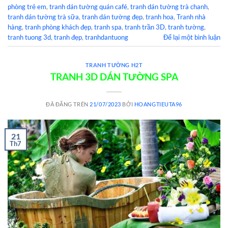
phòng trẻ em
,
tranh dán tường quán café
,
tranh dán tường trà chanh
,
tranh dán tường trà sữa
,
tranh dán tường đẹp
,
tranh hoa
,
Tranh nhà
hàng
,
tranh phòng khách đẹp
,
tranh spa
,
tranh trần 3D
,
tranh tường
,
tranh tuong 3d
,
tranh đẹp
,
tranhdantuong
Để lại một bình luận
TRANH TƯỜNG H2T
TRANH 3D DÁN TƯỜNG SPA
ĐÃ ĐĂNG TRÊN
21/07/2023
BỞI
HOANGTIEUTA96
21
Th7