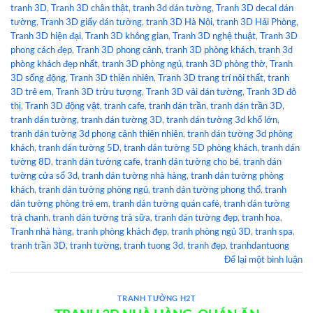
tranh 3D
,
Tranh 3D chân thật
,
tranh 3d dán tường
,
Tranh 3D decal dán
tường
,
Tranh 3D giấy dán tường
,
tranh 3D Hà Nội
,
tranh 3D Hải Phòng
,
Tranh 3D hiện đại
,
Tranh 3D không gian
,
Tranh 3D nghệ thuật
,
Tranh 3D
phong cách đẹp
,
Tranh 3D phong cảnh
,
tranh 3D phòng khách
,
tranh 3d
phòng khách đẹp nhất
,
tranh 3D phòng ngủ
,
tranh 3D phòng thờ
,
Tranh
3D sống động
,
Tranh 3D thiên nhiên
,
Tranh 3D trang trí nội thất
,
tranh
3D trẻ em
,
Tranh 3D trừu tượng
,
Tranh 3D vải dán tường
,
Tranh 3D đô
thị
,
Tranh 3D động vật
,
tranh cafe
,
tranh dán trần
,
tranh dán trần 3D
,
tranh dán tường
,
tranh dán tường 3D
,
tranh dán tường 3d khổ lớn
,
tranh dán tường 3d phong cảnh thiên nhiên
,
tranh dán tường 3d phòng
khách
,
tranh dán tường 5D
,
tranh dán tường 5D phòng khách
,
tranh dán
tường 8D
,
tranh dán tường cafe
,
tranh dán tường cho bé
,
tranh dán
tường cửa sổ 3d
,
tranh dán tường nhà hàng
,
tranh dán tường phòng
khách
,
tranh dán tường phòng ngủ
,
tranh dán tường phong thổ
,
tranh
dán tường phòng trẻ em
,
tranh dán tường quán café
,
tranh dán tường
trà chanh
,
tranh dán tường trà sữa
,
tranh dán tường đẹp
,
tranh hoa
,
Tranh nhà hàng
,
tranh phòng khách đẹp
,
tranh phòng ngủ 3D
,
tranh spa
,
tranh trần 3D
,
tranh tường
,
tranh tuong 3d
,
tranh đẹp
,
tranhdantuong
Để lại một bình luận
TRANH TƯỜNG H2T