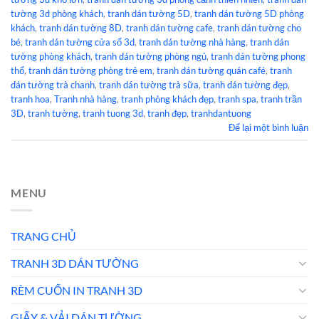
tường 3d phòng khách
,
tranh dán tường 5D
,
tranh dán tường 5D phòng
khách
,
tranh dán tường 8D
,
tranh dán tường cafe
,
tranh dán tường cho
bé
,
tranh dán tường cửa sổ 3d
,
tranh dán tường nhà hàng
,
tranh dán
tường phòng khách
,
tranh dán tường phòng ngủ
,
tranh dán tường phong
thổ
,
tranh dán tường phòng trẻ em
,
tranh dán tường quán café
,
tranh
dán tường trà chanh
,
tranh dán tường trà sữa
,
tranh dán tường đẹp
,
tranh hoa
,
Tranh nhà hàng
,
tranh phòng khách đẹp
,
tranh spa
,
tranh trần
3D
,
tranh tường
,
tranh tuong 3d
,
tranh đẹp
,
tranhdantuong
Để lại một bình luận
MENU
TRANG CHỦ
TRANH 3D DÁN TƯỜNG
RÈM CUỐN IN TRANH 3D
GIẤY & VẢI DÁN TƯỜNG