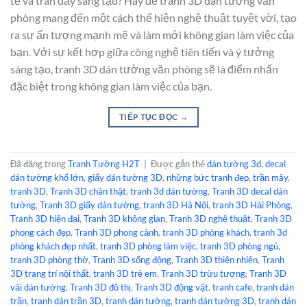
tế và tràn đầy sáng tạo? Hãy để tranh 3D dán tường văn
phòng mang đến một cách thể hiện nghệ thuật tuyệt vời, tạo
ra sự ấn tượng mạnh mẽ và làm mới không gian làm việc của
bạn. Với sự kết hợp giữa công nghệ tiên tiến và ý tưởng
sáng tạo, tranh 3D dán tường văn phòng sẽ là điểm nhấn
đặc biệt trong không gian làm việc của bạn.
TIẾP TỤC ĐỌC
→
Đã đăng trong
Tranh Tường H2T
|
Được gắn thẻ
dán tường 3d
,
decal
dán tường khổ lớn
,
giấy dán tường 3D
,
những bức tranh đẹp
,
trần mây
,
tranh 3D
,
Tranh 3D chân thật
,
tranh 3d dán tường
,
Tranh 3D decal dán
tường
,
Tranh 3D giấy dán tường
,
tranh 3D Hà Nội
,
tranh 3D Hải Phòng
,
Tranh 3D hiện đại
,
Tranh 3D không gian
,
Tranh 3D nghệ thuật
,
Tranh 3D
phong cách đẹp
,
Tranh 3D phong cảnh
,
tranh 3D phòng khách
,
tranh 3d
phòng khách đẹp nhất
,
tranh 3D phòng làm việc
,
tranh 3D phòng ngủ
,
tranh 3D phòng thờ
,
Tranh 3D sống động
,
Tranh 3D thiên nhiên
,
Tranh
3D trang trí nội thất
,
tranh 3D trẻ em
,
Tranh 3D trừu tượng
,
Tranh 3D
vải dán tường
,
Tranh 3D đô thị
,
Tranh 3D động vật
,
tranh cafe
,
tranh dán
trần
,
tranh dán trần 3D
,
tranh dán tường
,
tranh dán tường 3D
,
tranh dán