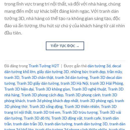
trong lĩnh vực trang trí nội thất, và đối với nhà hàng, chúng
mang đến một sự khác biệt đáng kinh ngạc. Với tranh dán
tường 3D, nhà hàng có thể tạo ra không gian sáng tạo, độc
đáo và ấn tượng, thu hút sự chú ý của khách hàng từ cái nhìn
đầu tiên.
TIẾP TỤC ĐỌC
→
Đã đăng trong
Tranh Tường H2T
|
Được gắn thẻ
dán tường 3d
,
decal
dán tường khổ lớn
,
giấy dán tường 3D
,
những bức tranh đẹp
,
trần mây
,
tranh 3D
,
Tranh 3D chân thật
,
tranh 3d dán tường
,
Tranh 3D decal dán
tường
,
Tranh 3D giấy dán tường
,
tranh 3D Hà Nội
,
tranh 3D Hải Phòng
,
Tranh 3D hiện đại
,
Tranh 3D không gian
,
Tranh 3D nghệ thuật
,
Tranh 3D
nhà hàng
,
Tranh 3D phong cách đẹp
,
Tranh 3D phong cảnh
,
tranh 3D
phòng khách
,
tranh 3d phòng khách đẹp nhất
,
tranh 3D phòng ngủ
,
tranh
3D phòng thờ
,
Tranh 3D sống động
,
Tranh 3D thiên nhiên
,
Tranh 3D
trang trí nội thất
,
tranh 3D trẻ em
,
Tranh 3D trừu tượng
,
Tranh 3D vải
dán tường
,
Tranh 3D đô thị
,
Tranh 3D động vật
,
tranh cafe
,
tranh dán
trần
,
tranh dán trần 3D
,
tranh dán tường
,
tranh dán tường 3D
,
tranh dán
tường 3d khổ lớn
,
tranh dán tường 3d phong cảnh thiên nhiên
,
tranh dán