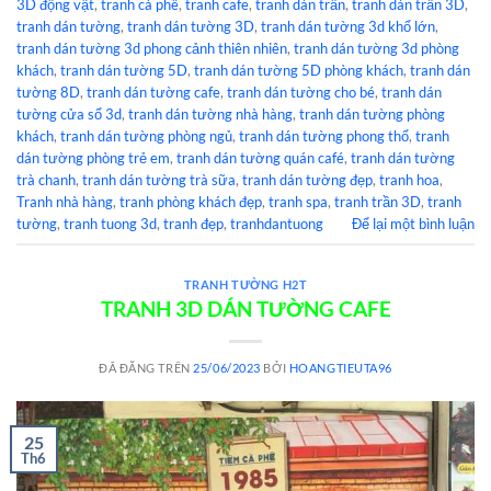
3D động vật
,
tranh cà phê
,
tranh cafe
,
tranh dán trần
,
tranh dán trần 3D
,
tranh dán tường
,
tranh dán tường 3D
,
tranh dán tường 3d khổ lớn
,
tranh dán tường 3d phong cảnh thiên nhiên
,
tranh dán tường 3d phòng
khách
,
tranh dán tường 5D
,
tranh dán tường 5D phòng khách
,
tranh dán
tường 8D
,
tranh dán tường cafe
,
tranh dán tường cho bé
,
tranh dán
tường cửa sổ 3d
,
tranh dán tường nhà hàng
,
tranh dán tường phòng
khách
,
tranh dán tường phòng ngủ
,
tranh dán tường phong thổ
,
tranh
dán tường phòng trẻ em
,
tranh dán tường quán café
,
tranh dán tường
trà chanh
,
tranh dán tường trà sữa
,
tranh dán tường đẹp
,
tranh hoa
,
Tranh nhà hàng
,
tranh phòng khách đẹp
,
tranh spa
,
tranh trần 3D
,
tranh
tường
,
tranh tuong 3d
,
tranh đẹp
,
tranhdantuong
Để lại một bình luận
TRANH TƯỜNG H2T
TRANH 3D DÁN TƯỜNG CAFE
ĐÃ ĐĂNG TRÊN
25/06/2023
BỞI
HOANGTIEUTA96
25
Th6