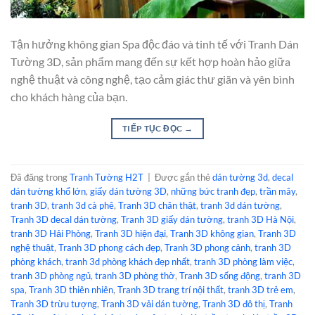
Tận hưởng không gian Spa độc đáo và tinh tế với Tranh Dán
Tường 3D, sản phẩm mang đến sự kết hợp hoàn hảo giữa
nghệ thuật và công nghệ, tạo cảm giác thư giãn và yên bình
cho khách hàng của bạn.
TIẾP TỤC ĐỌC
→
Đã đăng trong
Tranh Tường H2T
|
Được gắn thẻ
dán tường 3d
,
decal
dán tường khổ lớn
,
giấy dán tường 3D
,
những bức tranh đẹp
,
trần mây
,
tranh 3D
,
tranh 3d cà phê
,
Tranh 3D chân thật
,
tranh 3d dán tường
,
Tranh 3D decal dán tường
,
Tranh 3D giấy dán tường
,
tranh 3D Hà Nội
,
tranh 3D Hải Phòng
,
Tranh 3D hiện đại
,
Tranh 3D không gian
,
Tranh 3D
nghệ thuật
,
Tranh 3D phong cách đẹp
,
Tranh 3D phong cảnh
,
tranh 3D
phòng khách
,
tranh 3d phòng khách đẹp nhất
,
tranh 3D phòng làm việc
,
tranh 3D phòng ngủ
,
tranh 3D phòng thờ
,
Tranh 3D sống động
,
tranh 3D
spa
,
Tranh 3D thiên nhiên
,
Tranh 3D trang trí nội thất
,
tranh 3D trẻ em
,
Tranh 3D trừu tượng
,
Tranh 3D vải dán tường
,
Tranh 3D đô thị
,
Tranh