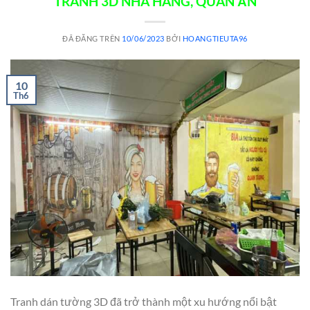
TRANH 3D NHÀ HÀNG, QUÁN ĂN
ĐÃ ĐĂNG TRÊN
10/06/2023
BỞI
HOANGTIEUTA96
10
Th6
Tranh dán tường 3D đã trở thành một xu hướng nổi bật