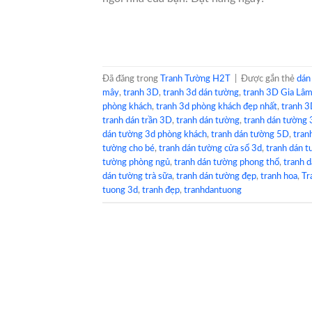
Đã đăng trong
Tranh Tường H2T
|
Được gắn thẻ
dán
mây
,
tranh 3D
,
tranh 3d dán tường
,
tranh 3D Gia Lâm
phòng khách
,
tranh 3d phòng khách đẹp nhất
,
tranh 3
tranh dán trần 3D
,
tranh dán tường
,
tranh dán tường
dán tường 3d phòng khách
,
tranh dán tường 5D
,
tran
tường cho bé
,
tranh dán tường cửa sổ 3d
,
tranh dán 
tường phòng ngủ
,
tranh dán tường phong thổ
,
tranh 
dán tường trà sữa
,
tranh dán tường đẹp
,
tranh hoa
,
Tr
tuong 3d
,
tranh đẹp
,
tranhdantuong