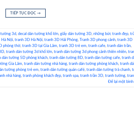
TIẾP TỤC ĐỌC
→
 tường 3d
,
decal dán tường khổ lớn
,
giấy dán tường 3D
,
những bức tranh đẹp
,
tr
 Hà Nội
,
tranh 3D Hà Nội
,
tranh 3D Hải Phòng
,
Tranh 3D phong cảnh
,
tranh 3D
D phòng thờ
,
tranh 3D tại Gia Lâm
,
tranh 3D trẻ em
,
tranh cafe
,
tranh dán trần
,
 3D
,
tranh dán tường 3d khổ lớn
,
tranh dán tường 3d phong cảnh thiên nhiên
,
tra
h dán tường 5D phòng khách
,
tranh dán tường 8D
,
tranh dán tường cafe
,
tranh 
tường Gia Lâm
,
tranh dán tường nhà hàng
,
tranh dán tường phòng khách
,
tranh d
dán tường phòng trẻ em
,
tranh dán tường quán café
,
tranh dán tường trà chanh
,
t
anh nhà hàng
,
tranh phòng khách đẹp
,
tranh spa
,
tranh trần 3D
,
tranh tường
,
tra
Để lại một bình