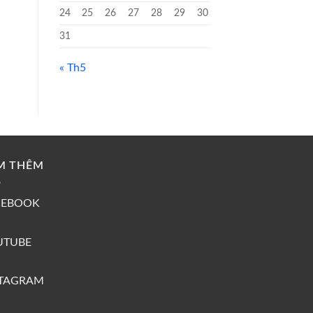
24
25
26
27
28
29
30
31
« Th5
M THÊM
CEBOOK
UTUBE
STAGRAM