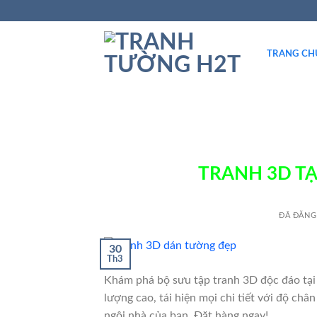
TRANG CH
TRANH 3D TẠ
ĐÃ ĐĂNG
30
Th3
Khám phá bộ sưu tập tranh 3D độc đáo tại 
lượng cao, tái hiện mọi chi tiết với độ ch
ngôi nhà của bạn. Đặt hàng ngay!