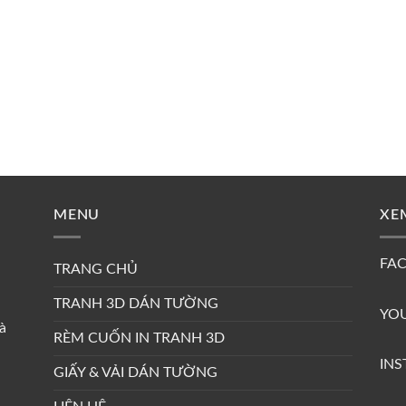
MENU
XE
FA
TRANG CHỦ
TRANH 3D DÁN TƯỜNG
YO
à
RÈM CUỐN IN TRANH 3D
IN
GIẤY & VẢI DÁN TƯỜNG