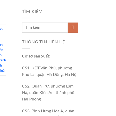
TÌM KIẾM
ần
THÔNG TIN LIÊN HỆ
nh
dán
án
Cơ sở sản xuất:
ranh
nh
CS1: KĐT Văn Phú, phường
 luận
Phú La, quận Hà Đông, Hà Nội
CS2: Quán Trữ, phường Lãm
Hà, quận Kiến An, thành phố
Hải Phòng
CS3: Bình Hưng Hòa A, quận