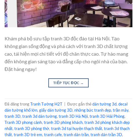
Khám phá bộ sưu tập tranh 3D độc đáo tại Hà Nội. Tạo
không gian sống động và phá cách với tranh 3D chất lượng
cao, tái hiện mọi chi tiết với độ chân thực cao. Tự hào mang
đến không gian sáng tạo và đẳng cấp cho ngôi nhà của bạn.
Đặt hàng ngay!
TIẾP TỤC ĐỌC
→
Đã đăng trong
Tranh Tường H2T
|
Được gắn thẻ
dán tường 3d
,
decal
dán tường khổ lớn
,
giấy dán tường 3D
,
những bức tranh đẹp
,
trần mây
,
tranh 3D
,
tranh 3d dán tường
,
tranh 3D Hà Nội
,
tranh 3D Hải Phòng
,
Tranh 3D phong cảnh
,
tranh 3D phòng khách
,
tranh 3d phòng khách đẹp
nhất
,
tranh 3D phòng thờ
,
tranh 3d tại huyện thạch thất
,
tranh 3d thạch
thất
,
tranh 3D trẻ em
,
tranh cafe
,
tranh dán trần
,
tranh dán trần 3D
,