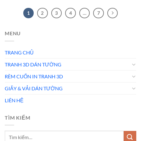
1
2
3
4
…
7
MENU
TRANG CHỦ
TRANH 3D DÁN TƯỜNG
RÈM CUỐN IN TRANH 3D
GIẤY & VẢI DÁN TƯỜNG
LIÊN HỆ
TÌM KIẾM