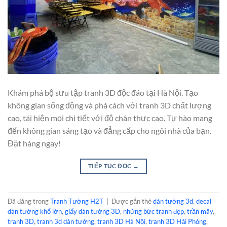
Khám phá bộ sưu tập tranh 3D độc đáo tại Hà Nội. Tạo
không gian sống động và phá cách với tranh 3D chất lượng
cao, tái hiện mọi chi tiết với độ chân thực cao. Tự hào mang
đến không gian sáng tạo và đẳng cấp cho ngôi nhà của bạn.
Đặt hàng ngay!
TIẾP TỤC ĐỌC
→
Đã đăng trong
Tranh Tường H2T
|
Được gắn thẻ
dán tường 3d
,
decal
dán tường khổ lớn
,
giấy dán tường 3D
,
những bức tranh đẹp
,
trần mây
,
tranh 3D
,
tranh 3d dán tường
,
tranh 3D Hà Nội
,
tranh 3D Hải Phòng
,