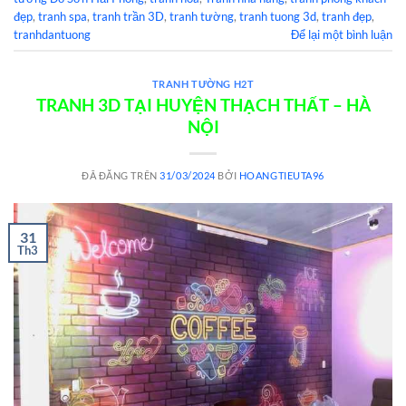
đẹp
,
tranh spa
,
tranh trần 3D
,
tranh tường
,
tranh tuong 3d
,
tranh đẹp
,
tranhdantuong
Để lại một bình luận
TRANH TƯỜNG H2T
TRANH 3D TẠI HUYỆN THẠCH THẤT – HÀ
NỘI
ĐÃ ĐĂNG TRÊN
31/03/2024
BỞI
HOANGTIEUTA96
31
Th3