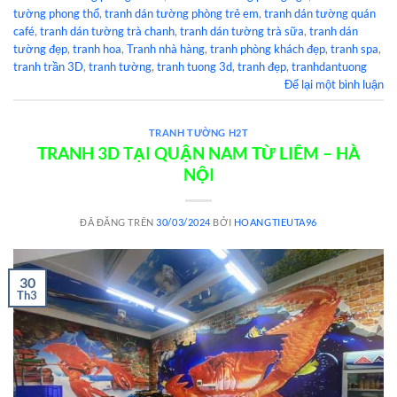
tường phong thổ
,
tranh dán tường phòng trẻ em
,
tranh dán tường quán
café
,
tranh dán tường trà chanh
,
tranh dán tường trà sữa
,
tranh dán
tường đẹp
,
tranh hoa
,
Tranh nhà hàng
,
tranh phòng khách đẹp
,
tranh spa
,
tranh trần 3D
,
tranh tường
,
tranh tuong 3d
,
tranh đẹp
,
tranhdantuong
Để lại một bình luận
TRANH TƯỜNG H2T
TRANH 3D TẠI QUẬN NAM TỪ LIÊM – HÀ
NỘI
ĐÃ ĐĂNG TRÊN
30/03/2024
BỞI
HOANGTIEUTA96
30
Th3