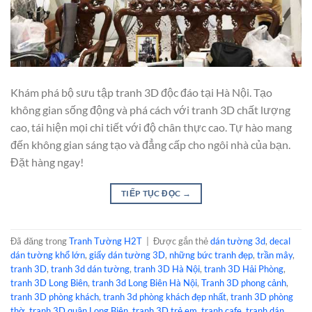
Khám phá bộ sưu tập tranh 3D độc đáo tại Hà Nội. Tạo
không gian sống động và phá cách với tranh 3D chất lượng
cao, tái hiện mọi chi tiết với độ chân thực cao. Tự hào mang
đến không gian sáng tạo và đẳng cấp cho ngôi nhà của bạn.
Đặt hàng ngay!
TIẾP TỤC ĐỌC
→
Đã đăng trong
Tranh Tường H2T
|
Được gắn thẻ
dán tường 3d
,
decal
dán tường khổ lớn
,
giấy dán tường 3D
,
những bức tranh đẹp
,
trần mây
,
tranh 3D
,
tranh 3d dán tường
,
tranh 3D Hà Nội
,
tranh 3D Hải Phòng
,
tranh 3D Long Biên
,
tranh 3d Long Biên Hà Nội
,
Tranh 3D phong cảnh
,
tranh 3D phòng khách
,
tranh 3d phòng khách đẹp nhất
,
tranh 3D phòng
thờ
,
tranh 3D quận Long Biên
,
tranh 3D trẻ em
,
tranh cafe
,
tranh dán