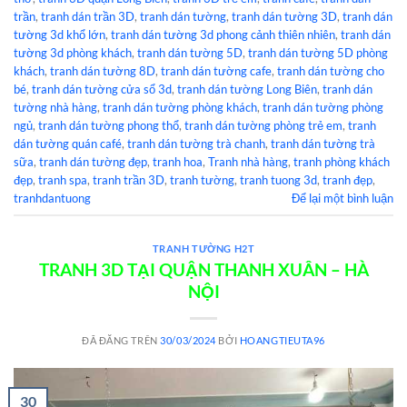
trần
,
tranh dán trần 3D
,
tranh dán tường
,
tranh dán tường 3D
,
tranh dán
tường 3d khổ lớn
,
tranh dán tường 3d phong cảnh thiên nhiên
,
tranh dán
tường 3d phòng khách
,
tranh dán tường 5D
,
tranh dán tường 5D phòng
khách
,
tranh dán tường 8D
,
tranh dán tường cafe
,
tranh dán tường cho
bé
,
tranh dán tường cửa sổ 3d
,
tranh dán tường Long Biên
,
tranh dán
tường nhà hàng
,
tranh dán tường phòng khách
,
tranh dán tường phòng
ngủ
,
tranh dán tường phong thổ
,
tranh dán tường phòng trẻ em
,
tranh
dán tường quán café
,
tranh dán tường trà chanh
,
tranh dán tường trà
sữa
,
tranh dán tường đẹp
,
tranh hoa
,
Tranh nhà hàng
,
tranh phòng khách
đẹp
,
tranh spa
,
tranh trần 3D
,
tranh tường
,
tranh tuong 3d
,
tranh đẹp
,
tranhdantuong
Để lại một bình luận
TRANH TƯỜNG H2T
TRANH 3D TẠI QUẬN THANH XUÂN – HÀ
NỘI
ĐÃ ĐĂNG TRÊN
30/03/2024
BỞI
HOANGTIEUTA96
30