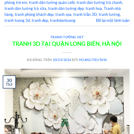
phòng trẻ em
,
tranh dán tường quán café
,
tranh dán tường trà chanh
,
tranh dán tường trà sữa
,
tranh dán tường đẹp
,
tranh hoa
,
Tranh nhà
hàng
,
tranh phòng khách đẹp
,
tranh spa
,
tranh trần 3D
,
tranh tường
,
tranh tuong 3d
,
tranh đẹp
,
tranhdantuong
Để lại một bình luận
TRANH TƯỜNG H2T
TRANH 3D TẠI QUẬN LONG BIÊN, HÀ NỘI
ĐÃ ĐĂNG TRÊN
30/03/2024
BỞI
HOANGTIEUTA96
30
Th3