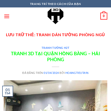
TRANG TRÍ THEO CÁCH CỦA BẠN
0
LƯU TRỮ THẺ:
TRANH DÁN TƯỜNG PHÒNG NGỦ
TRANH TƯỜNG H2T
TRANH 3D TẠI QUẬN HỒNG BÀNG – HẢI
PHÒNG
ĐÃ ĐĂNG TRÊN
01/04/2024
BỞI
HOANGTIEUTA96
01
Th4