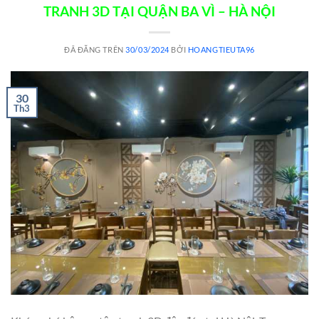
TRANH 3D TẠI QUẬN BA VÌ – HÀ NỘI
ĐÃ ĐĂNG TRÊN
30/03/2024
BỞI
HOANGTIEUTA96
30
Th3