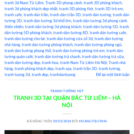
tranh 3d Nam Từ Liêm
,
Tranh 3D phong cảnh
,
tranh 3D phòng khách
,
tranh 3d phòng khách đẹp nhất
,
tranh 3D phòng thờ
,
tranh 3D trẻ em
,
tranh cafe
,
tranh dán trần
,
tranh dán trần 3D
,
tranh dán tường
,
tranh dán
tường 3D
,
tranh dán tường 3d khổ lớn
,
tranh dán tường 3d phong cảnh
thiên nhiên
,
tranh dán tường 3d phòng khách
,
tranh dán tường 5D
,
tranh
dán tường 5D phòng khách
,
tranh dán tường 8D
,
tranh dán tường cafe
,
tranh dán tường cho bé
,
tranh dán tường cửa sổ 3d
,
tranh dán tường
nhà hàng
,
tranh dán tường phòng khách
,
tranh dán tường phòng ngủ
,
tranh dán tường phong thổ
,
tranh dán tường phòng trẻ em
,
tranh dán
tường quán café
,
tranh dán tường trà chanh
,
tranh dán tường trà sữa
,
tranh dán tường đẹp
,
tranh hoa
,
tranh Nam Từ Liêm Hà Nội
,
Tranh nhà
hàng
,
tranh phòng khách đẹp
,
tranh spa
,
tranh trần 3D
,
tranh tường
,
tranh tuong 3d
,
tranh đẹp
,
tranhdantuong
Để lại một bình luận
TRANH TƯỜNG H2T
TRANH 3D TẠI QUẬN BẮC TỪ LIÊM – HÀ
NỘI
ĐÃ ĐĂNG TRÊN
30/03/2024
BỞI
HOANGTIEUTA96