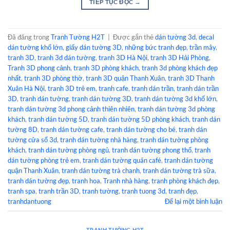
TIẾP TỤC ĐỌC
→
Đã đăng trong
Tranh Tường H2T
|
Được gắn thẻ
dán tường 3d
,
decal
dán tường khổ lớn
,
giấy dán tường 3D
,
những bức tranh đẹp
,
trần mây
,
tranh 3D
,
tranh 3d dán tường
,
tranh 3D Hà Nội
,
tranh 3D Hải Phòng
,
Tranh 3D phong cảnh
,
tranh 3D phòng khách
,
tranh 3d phòng khách đẹp
nhất
,
tranh 3D phòng thờ
,
tranh 3D quận Thanh Xuân
,
tranh 3D Thanh
Xuân Hà Nội
,
tranh 3D trẻ em
,
tranh cafe
,
tranh dán trần
,
tranh dán trần
3D
,
tranh dán tường
,
tranh dán tường 3D
,
tranh dán tường 3d khổ lớn
,
tranh dán tường 3d phong cảnh thiên nhiên
,
tranh dán tường 3d phòng
khách
,
tranh dán tường 5D
,
tranh dán tường 5D phòng khách
,
tranh dán
tường 8D
,
tranh dán tường cafe
,
tranh dán tường cho bé
,
tranh dán
tường cửa sổ 3d
,
tranh dán tường nhà hàng
,
tranh dán tường phòng
khách
,
tranh dán tường phòng ngủ
,
tranh dán tường phong thổ
,
tranh
dán tường phòng trẻ em
,
tranh dán tường quán café
,
tranh dán tường
quận Thanh Xuân
,
tranh dán tường trà chanh
,
tranh dán tường trà sữa
,
tranh dán tường đẹp
,
tranh hoa
,
Tranh nhà hàng
,
tranh phòng khách đẹp
,
tranh spa
,
tranh trần 3D
,
tranh tường
,
tranh tuong 3d
,
tranh đẹp
,
tranhdantuong
Để lại một bình luận
TRANH TƯỜNG H2T