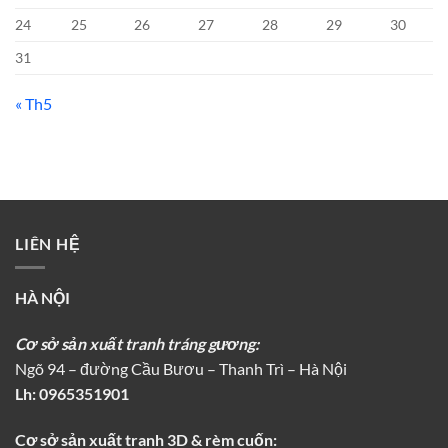
24
25
26
27
28
29
30
31
« Th5
LIÊN HỆ
HÀ NỘI
Cơ sở sản xuất tranh tráng gương:
Ngõ 94 – đường Cầu Bươu – Thanh Trì – Hà Nội
Lh:
0965351901
Cơ sở sản xuất tranh 3D & rèm cuốn: