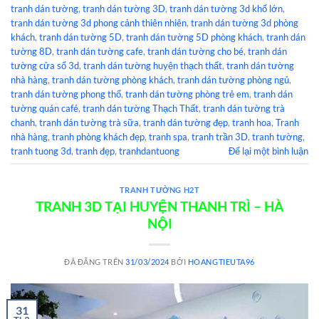
tranh dán tường
,
tranh dán tường 3D
,
tranh dán tường 3d khổ lớn
,
tranh dán tường 3d phong cảnh thiên nhiên
,
tranh dán tường 3d phòng
khách
,
tranh dán tường 5D
,
tranh dán tường 5D phòng khách
,
tranh dán
tường 8D
,
tranh dán tường cafe
,
tranh dán tường cho bé
,
tranh dán
tường cửa sổ 3d
,
tranh dán tường huyện thạch thất
,
tranh dán tường
nhà hàng
,
tranh dán tường phòng khách
,
tranh dán tường phòng ngủ
,
tranh dán tường phong thổ
,
tranh dán tường phòng trẻ em
,
tranh dán
tường quán café
,
tranh dán tường Thạch Thất
,
tranh dán tường trà
chanh
,
tranh dán tường trà sữa
,
tranh dán tường đẹp
,
tranh hoa
,
Tranh
nhà hàng
,
tranh phòng khách đẹp
,
tranh spa
,
tranh trần 3D
,
tranh tường
,
tranh tuong 3d
,
tranh đẹp
,
tranhdantuong
Để lại một bình luận
TRANH TƯỜNG H2T
TRANH 3D TẠI HUYỆN THANH TRÌ – HÀ
NỘI
ĐÃ ĐĂNG TRÊN
31/03/2024
BỞI
HOANGTIEUTA96
31