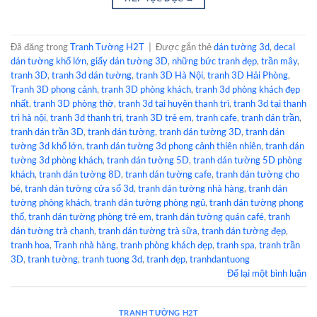
Đã đăng trong
Tranh Tường H2T
|
Được gắn thẻ
dán tường 3d
,
decal
dán tường khổ lớn
,
giấy dán tường 3D
,
những bức tranh đẹp
,
trần mây
,
tranh 3D
,
tranh 3d dán tường
,
tranh 3D Hà Nội
,
tranh 3D Hải Phòng
,
Tranh 3D phong cảnh
,
tranh 3D phòng khách
,
tranh 3d phòng khách đẹp
nhất
,
tranh 3D phòng thờ
,
tranh 3d tại huyện thanh trì
,
tranh 3d tại thanh
trì hà nội
,
tranh 3d thanh trì
,
tranh 3D trẻ em
,
tranh cafe
,
tranh dán trần
,
tranh dán trần 3D
,
tranh dán tường
,
tranh dán tường 3D
,
tranh dán
tường 3d khổ lớn
,
tranh dán tường 3d phong cảnh thiên nhiên
,
tranh dán
tường 3d phòng khách
,
tranh dán tường 5D
,
tranh dán tường 5D phòng
khách
,
tranh dán tường 8D
,
tranh dán tường cafe
,
tranh dán tường cho
bé
,
tranh dán tường cửa sổ 3d
,
tranh dán tường nhà hàng
,
tranh dán
tường phòng khách
,
tranh dán tường phòng ngủ
,
tranh dán tường phong
thổ
,
tranh dán tường phòng trẻ em
,
tranh dán tường quán café
,
tranh
dán tường trà chanh
,
tranh dán tường trà sữa
,
tranh dán tường đẹp
,
tranh hoa
,
Tranh nhà hàng
,
tranh phòng khách đẹp
,
tranh spa
,
tranh trần
3D
,
tranh tường
,
tranh tuong 3d
,
tranh đẹp
,
tranhdantuong
Để lại một bình luận
TRANH TƯỜNG H2T