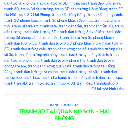
dán tường khổ lớn
,
giấy dán tường 3D
,
những bức tranh đẹp
,
trần mây
,
tranh 3D
,
tranh 3d dán tường
,
tranh 3D dán tường Hồng Bàng
,
tranh 3D
Hà Nội
,
tranh 3D Hải Phòng
,
tranh 3D Hồng Bàng
,
Tranh 3D phong cảnh
,
tranh 3D phòng khách
,
tranh 3d phòng khách đẹp nhất
,
tranh 3D phòng
thờ
,
tranh 3D trẻ em
,
tranh cafe
,
tranh dán trần
,
tranh dán trần 3D
,
tranh
dán tường
,
tranh dán tường 3D
,
tranh dán tường 3d khổ lớn
,
tranh dán
tường 3d phong cảnh thiên nhiên
,
tranh dán tường 3d phòng khách
,
tranh dán tường 5D
,
tranh dán tường 5D phòng khách
,
tranh dán tường
8D
,
tranh dán tường cafe
,
tranh dán tường cho bé
,
tranh dán tường cửa
sổ 3d
,
tranh dán tường nhà hàng
,
tranh dán tường phòng khách
,
tranh
dán tường phòng ngủ
,
tranh dán tường phong thổ
,
tranh dán tường
phòng trẻ em
,
tranh dán tường quán café
,
tranh dán tường tại Hồng
Bàng
,
tranh dán tường trà chanh
,
tranh dán tường trà sữa
,
tranh dán
tường đẹp
,
tranh hoa
,
Tranh nhà hàng
,
tranh phòng khách đẹp
,
tranh spa
,
tranh trần 3D
,
tranh tường
,
tranh tuong 3d
,
tranh đẹp
,
tranhdantuong
Để lại một bình luận
TRANH TƯỜNG H2T
TRANH 3D TẠI QUẬN ĐỒ SƠN – HẢI
PHÒNG