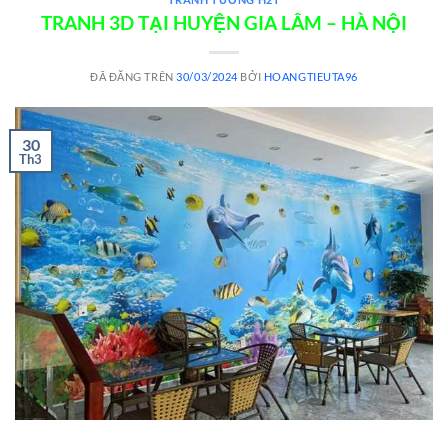
TRANH 3D TẠI HUYỆN GIA LÂM – HÀ NỘI
ĐÃ ĐĂNG TRÊN
30/03/2024
BỞI
HOANGTIEUTA96
30
Th3