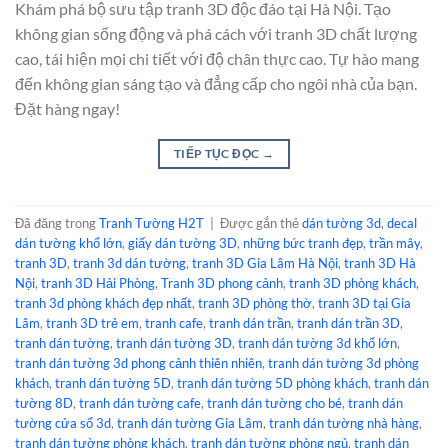
Khám phá bộ sưu tập tranh 3D độc đáo tại Hà Nội. Tạo
không gian sống động và phá cách với tranh 3D chất lượng
cao, tái hiện mọi chi tiết với độ chân thực cao. Tự hào mang
đến không gian sáng tạo và đẳng cấp cho ngôi nhà của bạn.
Đặt hàng ngay!
TIẾP TỤC ĐỌC
→
Đã đăng trong
Tranh Tường H2T
|
Được gắn thẻ
dán tường 3d
,
decal
dán tường khổ lớn
,
giấy dán tường 3D
,
những bức tranh đẹp
,
trần mây
,
tranh 3D
,
tranh 3d dán tường
,
tranh 3D Gia Lâm Hà Nội
,
tranh 3D Hà
Nội
,
tranh 3D Hải Phòng
,
Tranh 3D phong cảnh
,
tranh 3D phòng khách
,
tranh 3d phòng khách đẹp nhất
,
tranh 3D phòng thờ
,
tranh 3D tại Gia
Lâm
,
tranh 3D trẻ em
,
tranh cafe
,
tranh dán trần
,
tranh dán trần 3D
,
tranh dán tường
,
tranh dán tường 3D
,
tranh dán tường 3d khổ lớn
,
tranh dán tường 3d phong cảnh thiên nhiên
,
tranh dán tường 3d phòng
khách
,
tranh dán tường 5D
,
tranh dán tường 5D phòng khách
,
tranh dán
tường 8D
,
tranh dán tường cafe
,
tranh dán tường cho bé
,
tranh dán
tường cửa sổ 3d
,
tranh dán tường Gia Lâm
,
tranh dán tường nhà hàng
,
tranh dán tường phòng khách
,
tranh dán tường phòng ngủ
,
tranh dán