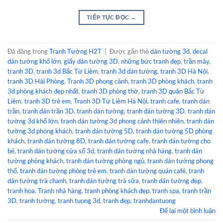
TIẾP TỤC ĐỌC
→
Đã đăng trong
Tranh Tường H2T
|
Được gắn thẻ
dán tường 3d
,
decal
dán tường khổ lớn
,
giấy dán tường 3D
,
những bức tranh đẹp
,
trần mây
,
tranh 3D
,
tranh 3d Bắc Từ Liêm
,
tranh 3d dán tường
,
tranh 3D Hà Nội
,
tranh 3D Hải Phòng
,
Tranh 3D phong cảnh
,
tranh 3D phòng khách
,
tranh
3d phòng khách đẹp nhất
,
tranh 3D phòng thờ
,
tranh 3D quận Bắc Từ
Liêm
,
tranh 3D trẻ em
,
Tranh 3D Từ Liêm Hà Nội
,
tranh cafe
,
tranh dán
trần
,
tranh dán trần 3D
,
tranh dán tường
,
tranh dán tường 3D
,
tranh dán
tường 3d khổ lớn
,
tranh dán tường 3d phong cảnh thiên nhiên
,
tranh dán
tường 3d phòng khách
,
tranh dán tường 5D
,
tranh dán tường 5D phòng
khách
,
tranh dán tường 8D
,
tranh dán tường cafe
,
tranh dán tường cho
bé
,
tranh dán tường cửa sổ 3d
,
tranh dán tường nhà hàng
,
tranh dán
tường phòng khách
,
tranh dán tường phòng ngủ
,
tranh dán tường phong
thổ
,
tranh dán tường phòng trẻ em
,
tranh dán tường quán café
,
tranh
dán tường trà chanh
,
tranh dán tường trà sữa
,
tranh dán tường đẹp
,
tranh hoa
,
Tranh nhà hàng
,
tranh phòng khách đẹp
,
tranh spa
,
tranh trần
3D
,
tranh tường
,
tranh tuong 3d
,
tranh đẹp
,
tranhdantuong
Để lại một bình luận