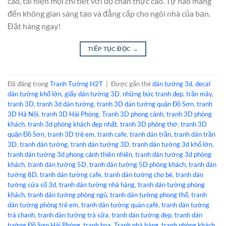
cao, tái hiện mọi chi tiết với độ chân thực cao. Tự hào mang
đến không gian sáng tạo và đẳng cấp cho ngôi nhà của bạn.
Đặt hàng ngay!
TIẾP TỤC ĐỌC
→
Đã đăng trong
Tranh Tường H2T
|
Được gắn thẻ
dán tường 3d
,
decal
dán tường khổ lớn
,
giấy dán tường 3D
,
những bức tranh đẹp
,
trần mây
,
tranh 3D
,
tranh 3d dán tường
,
tranh 3D dán tường quận Đồ Sơn
,
tranh
3D Hà Nội
,
tranh 3D Hải Phòng
,
Tranh 3D phong cảnh
,
tranh 3D phòng
khách
,
tranh 3d phòng khách đẹp nhất
,
tranh 3D phòng thờ
,
tranh 3D
quận Đồ Sơn
,
tranh 3D trẻ em
,
tranh cafe
,
tranh dán trần
,
tranh dán trần
3D
,
tranh dán tường
,
tranh dán tường 3D
,
tranh dán tường 3d khổ lớn
,
tranh dán tường 3d phong cảnh thiên nhiên
,
tranh dán tường 3d phòng
khách
,
tranh dán tường 5D
,
tranh dán tường 5D phòng khách
,
tranh dán
tường 8D
,
tranh dán tường cafe
,
tranh dán tường cho bé
,
tranh dán
tường cửa sổ 3d
,
tranh dán tường nhà hàng
,
tranh dán tường phòng
khách
,
tranh dán tường phòng ngủ
,
tranh dán tường phong thổ
,
tranh
dán tường phòng trẻ em
,
tranh dán tường quán café
,
tranh dán tường
trà chanh
,
tranh dán tường trà sữa
,
tranh dán tường đẹp
,
tranh dán
tường Đồ Sơn Hải Phòng
,
tranh hoa
,
Tranh nhà hàng
,
tranh phòng khách