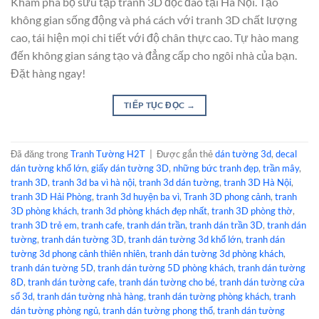
Khám phá bộ sưu tập tranh 3D độc đáo tại Hà Nội. Tạo
không gian sống động và phá cách với tranh 3D chất lượng
cao, tái hiện mọi chi tiết với độ chân thực cao. Tự hào mang
đến không gian sáng tạo và đẳng cấp cho ngôi nhà của bạn.
Đặt hàng ngay!
TIẾP TỤC ĐỌC
→
Đã đăng trong
Tranh Tường H2T
|
Được gắn thẻ
dán tường 3d
,
decal
dán tường khổ lớn
,
giấy dán tường 3D
,
những bức tranh đẹp
,
trần mây
,
tranh 3D
,
tranh 3d ba vì hà nội
,
tranh 3d dán tường
,
tranh 3D Hà Nội
,
tranh 3D Hải Phòng
,
tranh 3d huyện ba vì
,
Tranh 3D phong cảnh
,
tranh
3D phòng khách
,
tranh 3d phòng khách đẹp nhất
,
tranh 3D phòng thờ
,
tranh 3D trẻ em
,
tranh cafe
,
tranh dán trần
,
tranh dán trần 3D
,
tranh dán
tường
,
tranh dán tường 3D
,
tranh dán tường 3d khổ lớn
,
tranh dán
tường 3d phong cảnh thiên nhiên
,
tranh dán tường 3d phòng khách
,
tranh dán tường 5D
,
tranh dán tường 5D phòng khách
,
tranh dán tường
8D
,
tranh dán tường cafe
,
tranh dán tường cho bé
,
tranh dán tường cửa
sổ 3d
,
tranh dán tường nhà hàng
,
tranh dán tường phòng khách
,
tranh
dán tường phòng ngủ
,
tranh dán tường phong thổ
,
tranh dán tường