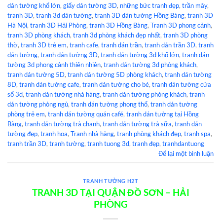
dán tường khổ lớn
,
giấy dán tường 3D
,
những bức tranh đẹp
,
trần mây
,
tranh 3D
,
tranh 3d dán tường
,
tranh 3D dán tường Hồng Bàng
,
tranh 3D
Hà Nội
,
tranh 3D Hải Phòng
,
tranh 3D Hồng Bàng
,
Tranh 3D phong cảnh
,
tranh 3D phòng khách
,
tranh 3d phòng khách đẹp nhất
,
tranh 3D phòng
thờ
,
tranh 3D trẻ em
,
tranh cafe
,
tranh dán trần
,
tranh dán trần 3D
,
tranh
dán tường
,
tranh dán tường 3D
,
tranh dán tường 3d khổ lớn
,
tranh dán
tường 3d phong cảnh thiên nhiên
,
tranh dán tường 3d phòng khách
,
tranh dán tường 5D
,
tranh dán tường 5D phòng khách
,
tranh dán tường
8D
,
tranh dán tường cafe
,
tranh dán tường cho bé
,
tranh dán tường cửa
sổ 3d
,
tranh dán tường nhà hàng
,
tranh dán tường phòng khách
,
tranh
dán tường phòng ngủ
,
tranh dán tường phong thổ
,
tranh dán tường
phòng trẻ em
,
tranh dán tường quán café
,
tranh dán tường tại Hồng
Bàng
,
tranh dán tường trà chanh
,
tranh dán tường trà sữa
,
tranh dán
tường đẹp
,
tranh hoa
,
Tranh nhà hàng
,
tranh phòng khách đẹp
,
tranh spa
,
tranh trần 3D
,
tranh tường
,
tranh tuong 3d
,
tranh đẹp
,
tranhdantuong
Để lại một bình luận
TRANH TƯỜNG H2T
TRANH 3D TẠI QUẬN ĐỒ SƠN – HẢI
PHÒNG