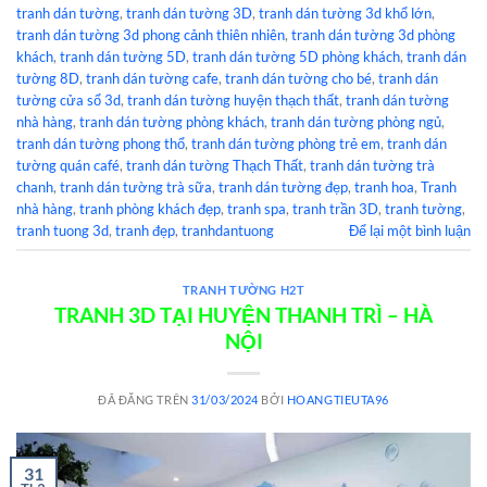
tranh dán tường
,
tranh dán tường 3D
,
tranh dán tường 3d khổ lớn
,
tranh dán tường 3d phong cảnh thiên nhiên
,
tranh dán tường 3d phòng
khách
,
tranh dán tường 5D
,
tranh dán tường 5D phòng khách
,
tranh dán
tường 8D
,
tranh dán tường cafe
,
tranh dán tường cho bé
,
tranh dán
tường cửa sổ 3d
,
tranh dán tường huyện thạch thất
,
tranh dán tường
nhà hàng
,
tranh dán tường phòng khách
,
tranh dán tường phòng ngủ
,
tranh dán tường phong thổ
,
tranh dán tường phòng trẻ em
,
tranh dán
tường quán café
,
tranh dán tường Thạch Thất
,
tranh dán tường trà
chanh
,
tranh dán tường trà sữa
,
tranh dán tường đẹp
,
tranh hoa
,
Tranh
nhà hàng
,
tranh phòng khách đẹp
,
tranh spa
,
tranh trần 3D
,
tranh tường
,
tranh tuong 3d
,
tranh đẹp
,
tranhdantuong
Để lại một bình luận
TRANH TƯỜNG H2T
TRANH 3D TẠI HUYỆN THANH TRÌ – HÀ
NỘI
ĐÃ ĐĂNG TRÊN
31/03/2024
BỞI
HOANGTIEUTA96
31