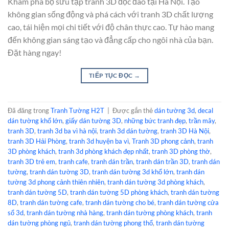
Khám phá bộ sưu tập tranh 3D độc đáo tại Hà Nội. Tạo
không gian sống động và phá cách với tranh 3D chất lượng
cao, tái hiện mọi chi tiết với độ chân thực cao. Tự hào mang
đến không gian sáng tạo và đẳng cấp cho ngôi nhà của bạn.
Đặt hàng ngay!
TIẾP TỤC ĐỌC
→
Đã đăng trong
Tranh Tường H2T
|
Được gắn thẻ
dán tường 3d
,
decal
dán tường khổ lớn
,
giấy dán tường 3D
,
những bức tranh đẹp
,
trần mây
,
tranh 3D
,
tranh 3d ba vì hà nội
,
tranh 3d dán tường
,
tranh 3D Hà Nội
,
tranh 3D Hải Phòng
,
tranh 3d huyện ba vì
,
Tranh 3D phong cảnh
,
tranh
3D phòng khách
,
tranh 3d phòng khách đẹp nhất
,
tranh 3D phòng thờ
,
tranh 3D trẻ em
,
tranh cafe
,
tranh dán trần
,
tranh dán trần 3D
,
tranh dán
tường
,
tranh dán tường 3D
,
tranh dán tường 3d khổ lớn
,
tranh dán
tường 3d phong cảnh thiên nhiên
,
tranh dán tường 3d phòng khách
,
tranh dán tường 5D
,
tranh dán tường 5D phòng khách
,
tranh dán tường
8D
,
tranh dán tường cafe
,
tranh dán tường cho bé
,
tranh dán tường cửa
sổ 3d
,
tranh dán tường nhà hàng
,
tranh dán tường phòng khách
,
tranh
dán tường phòng ngủ
,
tranh dán tường phong thổ
,
tranh dán tường