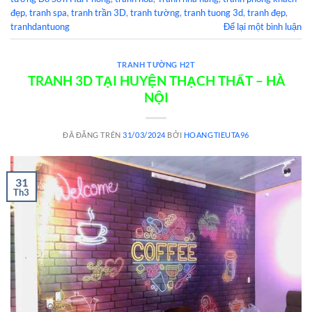
đẹp
,
tranh spa
,
tranh trần 3D
,
tranh tường
,
tranh tuong 3d
,
tranh đẹp
,
tranhdantuong
Để lại một bình luận
TRANH TƯỜNG H2T
TRANH 3D TẠI HUYỆN THẠCH THẤT – HÀ
NỘI
ĐÃ ĐĂNG TRÊN
31/03/2024
BỞI
HOANGTIEUTA96
31
Th3