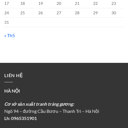
17
18
19
20
21
22
23
24
25
26
27
28
29
30
31
« Th5
LIÊN HỆ
HÀ NỘI
Cơ sở sản xuất tranh tráng gương:
Ngõ 94 – đường Cầu Bươu – Thanh Trì – Hà Nội
Lh:
0965351901