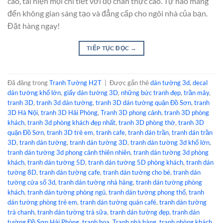
cao, tái hiện mọi chi tiết với độ chân thực cao. Tự hào mang
đến không gian sáng tạo và đẳng cấp cho ngôi nhà của bạn.
Đặt hàng ngay!
TIẾP TỤC ĐỌC
→
Đã đăng trong
Tranh Tường H2T
|
Được gắn thẻ
dán tường 3d
,
decal
dán tường khổ lớn
,
giấy dán tường 3D
,
những bức tranh đẹp
,
trần mây
,
tranh 3D
,
tranh 3d dán tường
,
tranh 3D dán tường quận Đồ Sơn
,
tranh
3D Hà Nội
,
tranh 3D Hải Phòng
,
Tranh 3D phong cảnh
,
tranh 3D phòng
khách
,
tranh 3d phòng khách đẹp nhất
,
tranh 3D phòng thờ
,
tranh 3D
quận Đồ Sơn
,
tranh 3D trẻ em
,
tranh cafe
,
tranh dán trần
,
tranh dán trần
3D
,
tranh dán tường
,
tranh dán tường 3D
,
tranh dán tường 3d khổ lớn
,
tranh dán tường 3d phong cảnh thiên nhiên
,
tranh dán tường 3d phòng
khách
,
tranh dán tường 5D
,
tranh dán tường 5D phòng khách
,
tranh dán
tường 8D
,
tranh dán tường cafe
,
tranh dán tường cho bé
,
tranh dán
tường cửa sổ 3d
,
tranh dán tường nhà hàng
,
tranh dán tường phòng
khách
,
tranh dán tường phòng ngủ
,
tranh dán tường phong thổ
,
tranh
dán tường phòng trẻ em
,
tranh dán tường quán café
,
tranh dán tường
trà chanh
,
tranh dán tường trà sữa
,
tranh dán tường đẹp
,
tranh dán
tường Đồ Sơn Hải Phòng
,
tranh hoa
,
Tranh nhà hàng
,
tranh phòng khách