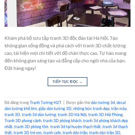
Khám phá bộ sưu tập tranh 3D độc đáo tại Hà Nội. Tạo
không gian sống động và phá cách với tranh 3D chất lượng
cao, tái hiện mọi chi tiết với độ chân thực cao. Tự hào mang
đến không gian sáng tạo và đẳng cấp cho ngôi nhà của bạn.
Đặt hàng ngay!
TIẾP TỤC ĐỌC
→
Đã đăng trong
Tranh Tường H2T
|
Được gắn thẻ
dán tường 3d
,
decal
dán tường khổ lớn
,
giấy dán tường 3D
,
những bức tranh đẹp
,
trần mây
,
tranh 3D
,
tranh 3d dán tường
,
tranh 3D Hà Nội
,
tranh 3D Hải Phòng
,
Tranh 3D phong cảnh
,
tranh 3D phòng khách
,
tranh 3d phòng khách đẹp
nhất
,
tranh 3D phòng thờ
,
tranh 3d tại huyện thạch thất
,
tranh 3d thạch
thất
,
tranh 3D trẻ em
,
tranh cafe
,
tranh dán trần
,
tranh dán trần 3D
,