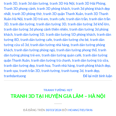
tranh 3D
,
tranh 3d dán tường
,
tranh 3D Hà Nội
,
tranh 3D Hải Phòng
,
Tranh 3D phong cảnh
,
tranh 3D phòng khách
,
tranh 3d phòng khách đẹp
nhất
,
tranh 3D phòng thờ
,
tranh 3D quận Thanh Xuân
,
tranh 3D Thanh
Xuân Hà Nội
,
tranh 3D trẻ em
,
tranh cafe
,
tranh dán trần
,
tranh dán trần
3D
,
tranh dán tường
,
tranh dán tường 3D
,
tranh dán tường 3d khổ lớn
,
tranh dán tường 3d phong cảnh thiên nhiên
,
tranh dán tường 3d phòng
khách
,
tranh dán tường 5D
,
tranh dán tường 5D phòng khách
,
tranh dán
tường 8D
,
tranh dán tường cafe
,
tranh dán tường cho bé
,
tranh dán
tường cửa sổ 3d
,
tranh dán tường nhà hàng
,
tranh dán tường phòng
khách
,
tranh dán tường phòng ngủ
,
tranh dán tường phong thổ
,
tranh
dán tường phòng trẻ em
,
tranh dán tường quán café
,
tranh dán tường
quận Thanh Xuân
,
tranh dán tường trà chanh
,
tranh dán tường trà sữa
,
tranh dán tường đẹp
,
tranh hoa
,
Tranh nhà hàng
,
tranh phòng khách đẹp
,
tranh spa
,
tranh trần 3D
,
tranh tường
,
tranh tuong 3d
,
tranh đẹp
,
tranhdantuong
Để lại một bình luận
TRANH TƯỜNG H2T
TRANH 3D TẠI HUYỆN GIA LÂM – HÀ NỘI
ĐÃ ĐĂNG TRÊN
30/03/2024
BỞI
HOANGTIEUTA96