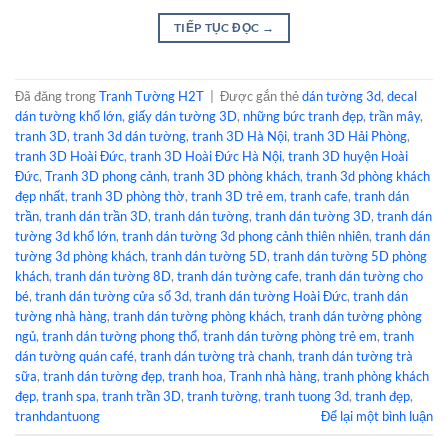
TIẾP TỤC ĐỌC
→
Đã đăng trong
Tranh Tường H2T
|
Được gắn thẻ
dán tường 3d
,
decal
dán tường khổ lớn
,
giấy dán tường 3D
,
những bức tranh đẹp
,
trần mây
,
tranh 3D
,
tranh 3d dán tường
,
tranh 3D Hà Nội
,
tranh 3D Hải Phòng
,
tranh 3D Hoài Đức
,
tranh 3D Hoài Đức Hà Nội
,
tranh 3D huyện Hoài
Đức
,
Tranh 3D phong cảnh
,
tranh 3D phòng khách
,
tranh 3d phòng khách
đẹp nhất
,
tranh 3D phòng thờ
,
tranh 3D trẻ em
,
tranh cafe
,
tranh dán
trần
,
tranh dán trần 3D
,
tranh dán tường
,
tranh dán tường 3D
,
tranh dán
tường 3d khổ lớn
,
tranh dán tường 3d phong cảnh thiên nhiên
,
tranh dán
tường 3d phòng khách
,
tranh dán tường 5D
,
tranh dán tường 5D phòng
khách
,
tranh dán tường 8D
,
tranh dán tường cafe
,
tranh dán tường cho
bé
,
tranh dán tường cửa sổ 3d
,
tranh dán tường Hoài Đức
,
tranh dán
tường nhà hàng
,
tranh dán tường phòng khách
,
tranh dán tường phòng
ngủ
,
tranh dán tường phong thổ
,
tranh dán tường phòng trẻ em
,
tranh
dán tường quán café
,
tranh dán tường trà chanh
,
tranh dán tường trà
sữa
,
tranh dán tường đẹp
,
tranh hoa
,
Tranh nhà hàng
,
tranh phòng khách
đẹp
,
tranh spa
,
tranh trần 3D
,
tranh tường
,
tranh tuong 3d
,
tranh đẹp
,
tranhdantuong
Để lại một bình luận