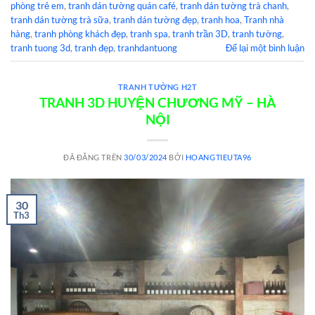
phòng trẻ em
,
tranh dán tường quán café
,
tranh dán tường trà chanh
,
tranh dán tường trà sữa
,
tranh dán tường đẹp
,
tranh hoa
,
Tranh nhà
hàng
,
tranh phòng khách đẹp
,
tranh spa
,
tranh trần 3D
,
tranh tường
,
tranh tuong 3d
,
tranh đẹp
,
tranhdantuong
Để lại một bình luận
TRANH TƯỜNG H2T
TRANH 3D HUYỆN CHƯƠNG MỸ – HÀ
NỘI
ĐÃ ĐĂNG TRÊN
30/03/2024
BỞI
HOANGTIEUTA96
30
Th3