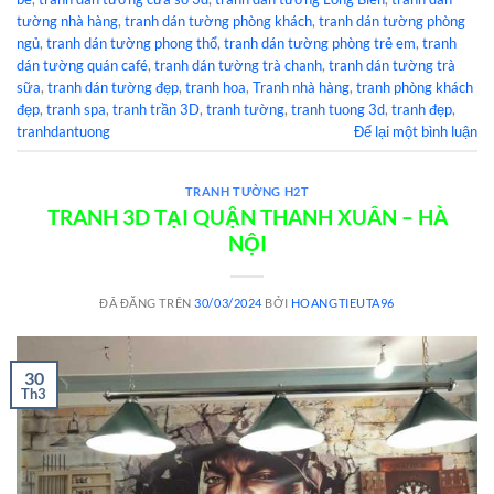
tường nhà hàng
,
tranh dán tường phòng khách
,
tranh dán tường phòng
ngủ
,
tranh dán tường phong thổ
,
tranh dán tường phòng trẻ em
,
tranh
dán tường quán café
,
tranh dán tường trà chanh
,
tranh dán tường trà
sữa
,
tranh dán tường đẹp
,
tranh hoa
,
Tranh nhà hàng
,
tranh phòng khách
đẹp
,
tranh spa
,
tranh trần 3D
,
tranh tường
,
tranh tuong 3d
,
tranh đẹp
,
tranhdantuong
Để lại một bình luận
TRANH TƯỜNG H2T
TRANH 3D TẠI QUẬN THANH XUÂN – HÀ
NỘI
ĐÃ ĐĂNG TRÊN
30/03/2024
BỞI
HOANGTIEUTA96
30
Th3