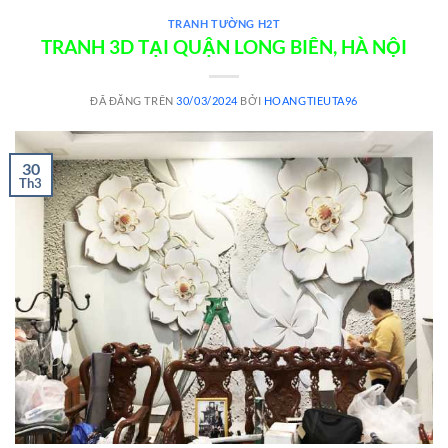
TRANH TƯỜNG H2T
TRANH 3D TẠI QUẬN LONG BIÊN, HÀ NỘI
ĐÃ ĐĂNG TRÊN
30/03/2024
BỞI
HOANGTIEUTA96
30
Th3