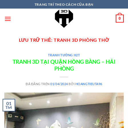
TRANG TRÍ THEO CÁCH CỦA BẠN
0
LƯU TRỮ THẺ:
TRANH 3D PHÒNG THỜ
TRANH TƯỜNG H2T
TRANH 3D TẠI QUẬN HỒNG BÀNG – HẢI
PHÒNG
ĐÃ ĐĂNG TRÊN
01/04/2024
BỞI
HOANGTIEUTA96
01
Th4