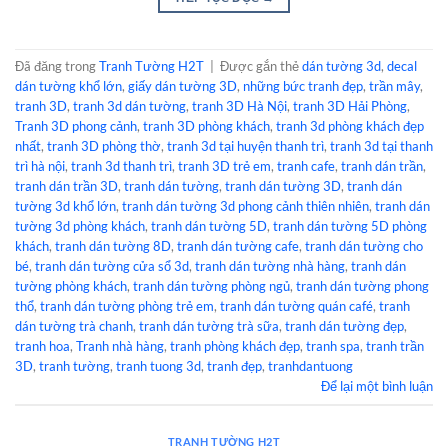
Đã đăng trong
Tranh Tường H2T
|
Được gắn thẻ
dán tường 3d
,
decal
dán tường khổ lớn
,
giấy dán tường 3D
,
những bức tranh đẹp
,
trần mây
,
tranh 3D
,
tranh 3d dán tường
,
tranh 3D Hà Nội
,
tranh 3D Hải Phòng
,
Tranh 3D phong cảnh
,
tranh 3D phòng khách
,
tranh 3d phòng khách đẹp
nhất
,
tranh 3D phòng thờ
,
tranh 3d tại huyện thanh trì
,
tranh 3d tại thanh
trì hà nội
,
tranh 3d thanh trì
,
tranh 3D trẻ em
,
tranh cafe
,
tranh dán trần
,
tranh dán trần 3D
,
tranh dán tường
,
tranh dán tường 3D
,
tranh dán
tường 3d khổ lớn
,
tranh dán tường 3d phong cảnh thiên nhiên
,
tranh dán
tường 3d phòng khách
,
tranh dán tường 5D
,
tranh dán tường 5D phòng
khách
,
tranh dán tường 8D
,
tranh dán tường cafe
,
tranh dán tường cho
bé
,
tranh dán tường cửa sổ 3d
,
tranh dán tường nhà hàng
,
tranh dán
tường phòng khách
,
tranh dán tường phòng ngủ
,
tranh dán tường phong
thổ
,
tranh dán tường phòng trẻ em
,
tranh dán tường quán café
,
tranh
dán tường trà chanh
,
tranh dán tường trà sữa
,
tranh dán tường đẹp
,
tranh hoa
,
Tranh nhà hàng
,
tranh phòng khách đẹp
,
tranh spa
,
tranh trần
3D
,
tranh tường
,
tranh tuong 3d
,
tranh đẹp
,
tranhdantuong
Để lại một bình luận
TRANH TƯỜNG H2T