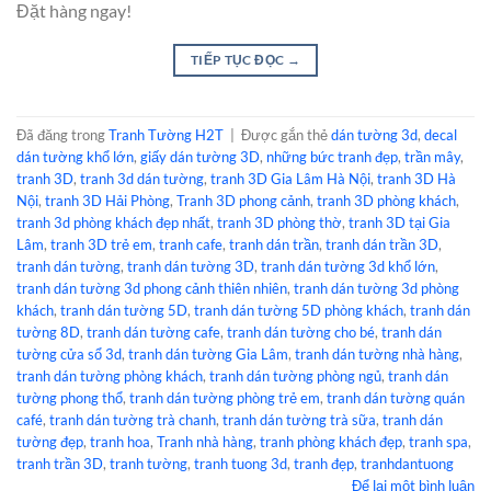
Đặt hàng ngay!
TIẾP TỤC ĐỌC
→
Đã đăng trong
Tranh Tường H2T
|
Được gắn thẻ
dán tường 3d
,
decal
dán tường khổ lớn
,
giấy dán tường 3D
,
những bức tranh đẹp
,
trần mây
,
tranh 3D
,
tranh 3d dán tường
,
tranh 3D Gia Lâm Hà Nội
,
tranh 3D Hà
Nội
,
tranh 3D Hải Phòng
,
Tranh 3D phong cảnh
,
tranh 3D phòng khách
,
tranh 3d phòng khách đẹp nhất
,
tranh 3D phòng thờ
,
tranh 3D tại Gia
Lâm
,
tranh 3D trẻ em
,
tranh cafe
,
tranh dán trần
,
tranh dán trần 3D
,
tranh dán tường
,
tranh dán tường 3D
,
tranh dán tường 3d khổ lớn
,
tranh dán tường 3d phong cảnh thiên nhiên
,
tranh dán tường 3d phòng
khách
,
tranh dán tường 5D
,
tranh dán tường 5D phòng khách
,
tranh dán
tường 8D
,
tranh dán tường cafe
,
tranh dán tường cho bé
,
tranh dán
tường cửa sổ 3d
,
tranh dán tường Gia Lâm
,
tranh dán tường nhà hàng
,
tranh dán tường phòng khách
,
tranh dán tường phòng ngủ
,
tranh dán
tường phong thổ
,
tranh dán tường phòng trẻ em
,
tranh dán tường quán
café
,
tranh dán tường trà chanh
,
tranh dán tường trà sữa
,
tranh dán
tường đẹp
,
tranh hoa
,
Tranh nhà hàng
,
tranh phòng khách đẹp
,
tranh spa
,
tranh trần 3D
,
tranh tường
,
tranh tuong 3d
,
tranh đẹp
,
tranhdantuong
Để lại một bình luận