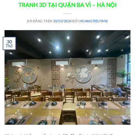
TRANH 3D TẠI QUẬN BA VÌ – HÀ NỘI
ĐÃ ĐĂNG TRÊN
30/03/2024
BỞI
HOANGTIEUTA96
30
Th3