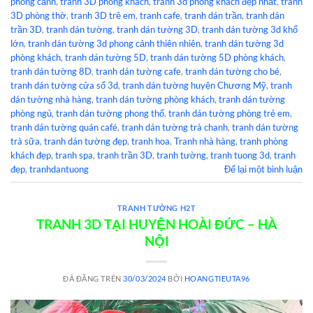
phong cảnh
,
tranh 3D phòng khách
,
tranh 3d phòng khách đẹp nhất
,
tranh
3D phòng thờ
,
tranh 3D trẻ em
,
tranh cafe
,
tranh dán trần
,
tranh dán
trần 3D
,
tranh dán tường
,
tranh dán tường 3D
,
tranh dán tường 3d khổ
lớn
,
tranh dán tường 3d phong cảnh thiên nhiên
,
tranh dán tường 3d
phòng khách
,
tranh dán tường 5D
,
tranh dán tường 5D phòng khách
,
tranh dán tường 8D
,
tranh dán tường cafe
,
tranh dán tường cho bé
,
tranh dán tường cửa sổ 3d
,
tranh dán tường huyện Chương Mỹ
,
tranh
dán tường nhà hàng
,
tranh dán tường phòng khách
,
tranh dán tường
phòng ngủ
,
tranh dán tường phong thổ
,
tranh dán tường phòng trẻ em
,
tranh dán tường quán café
,
tranh dán tường trà chanh
,
tranh dán tường
trà sữa
,
tranh dán tường đẹp
,
tranh hoa
,
Tranh nhà hàng
,
tranh phòng
khách đẹp
,
tranh spa
,
tranh trần 3D
,
tranh tường
,
tranh tuong 3d
,
tranh
đẹp
,
tranhdantuong
Để lại một bình luận
TRANH TƯỜNG H2T
TRANH 3D TẠI HUYỆN HOÀI ĐỨC – HÀ
NỘI
ĐÃ ĐĂNG TRÊN
30/03/2024
BỞI
HOANGTIEUTA96