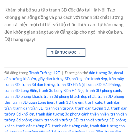
Khám phá bộ sưu tập tranh 3D độc đáo tại Hà Nội. Tạo
không gian sống động và phá cách với tranh 3D chất lượng
cao, tái hiện mọi chi tiết với độ chân thực cao. Tự hào mang
đến không gian sáng tạo và đẳng cấp cho ngôi nhà của bạn.
Đặt hàng ngay!
TIẾP TỤC ĐỌC
→
Đã đăng trong
Tranh Tường H2T
|
Được gắn thẻ
dán tường 3d
,
decal
dán tường khổ lớn
,
giấy dán tường 3D
,
những bức tranh đẹp
,
trần mây
,
tranh 3D
,
tranh 3d dán tường
,
tranh 3D Hà Nội
,
tranh 3D Hải Phòng
,
tranh 3D Long Biên
,
tranh 3d Long Biên Hà Nội
,
Tranh 3D phong cảnh
,
tranh 3D phòng khách
,
tranh 3d phòng khách đẹp nhất
,
tranh 3D phòng
thờ
,
tranh 3D quận Long Biên
,
tranh 3D trẻ em
,
tranh cafe
,
tranh dán
trần
,
tranh dán trần 3D
,
tranh dán tường
,
tranh dán tường 3D
,
tranh dán
tường 3d khổ lớn
,
tranh dán tường 3d phong cảnh thiên nhiên
,
tranh dán
tường 3d phòng khách
,
tranh dán tường 5D
,
tranh dán tường 5D phòng
khách
,
tranh dán tường 8D
,
tranh dán tường cafe
,
tranh dán tường cho
bé
,
tranh dán tường cửa sổ 3d
,
tranh dán tường Long Biên
,
tranh dán