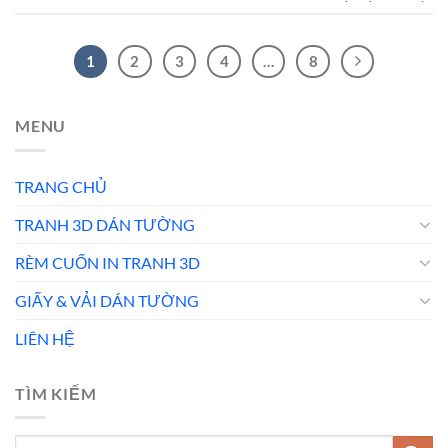
1
2
3
4
…
8
MENU
TRANG CHỦ
TRANH 3D DÁN TƯỜNG
RÈM CUỐN IN TRANH 3D
GIẤY & VẢI DÁN TƯỜNG
LIÊN HỆ
TÌM KIẾM