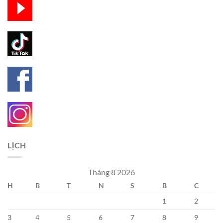
LỊCH
Tháng 8 2026
H
B
T
N
S
B
C
1
2
3
4
5
6
7
8
9