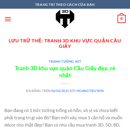
TRANG TRÍ THEO CÁCH CỦA BẠN
0
LƯU TRỮ THẺ:
TRANH 3D KHU VỰC QUẬN CẦU
GIẤY
TRANH TƯỜNG H2T
Tranh 3D khu vực quận Cầu Giấy đẹp, rẻ
nhất
ĐÃ ĐĂNG TRÊN
06/06/2021
BỞI
HOANGTIEUTA96
Bạn đang có 1 bức tường trống vô hồn, vô vị và chưa biết
phải trang trí gì vào đó? Bạn mới xây, mua 1 căn hộ và muốn
décor cho thật đẹp? Bạn có nhu cầu mua tranh 3D, 5D, 8D,