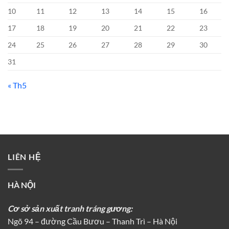
10
11
12
13
14
15
16
17
18
19
20
21
22
23
24
25
26
27
28
29
30
31
« Th5
LIÊN HỆ
HÀ NỘI
Cơ sở sản xuất tranh tráng gương:
Ngõ 94 – đường Cầu Bươu – Thanh Trì – Hà Nội