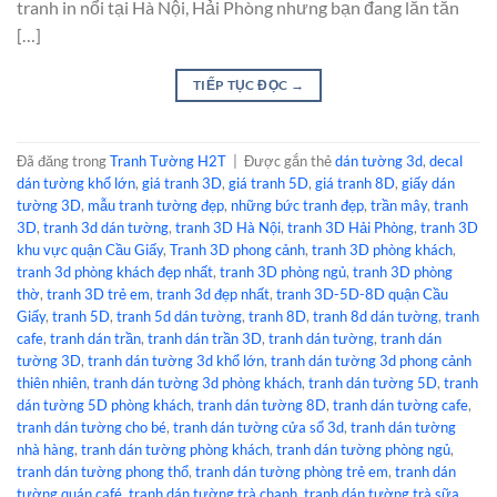
tranh in nổi tại Hà Nội, Hải Phòng nhưng bạn đang lăn tăn
[…]
TIẾP TỤC ĐỌC
→
Đã đăng trong
Tranh Tường H2T
|
Được gắn thẻ
dán tường 3d
,
decal
dán tường khổ lớn
,
giá tranh 3D
,
giá tranh 5D
,
giá tranh 8D
,
giấy dán
tường 3D
,
mẫu tranh tường đẹp
,
những bức tranh đẹp
,
trần mây
,
tranh
3D
,
tranh 3d dán tường
,
tranh 3D Hà Nội
,
tranh 3D Hải Phòng
,
tranh 3D
khu vực quận Cầu Giấy
,
Tranh 3D phong cảnh
,
tranh 3D phòng khách
,
tranh 3d phòng khách đẹp nhất
,
tranh 3D phòng ngủ
,
tranh 3D phòng
thờ
,
tranh 3D trẻ em
,
tranh 3d đẹp nhất
,
tranh 3D-5D-8D quận Cầu
Giấy
,
tranh 5D
,
tranh 5d dán tường
,
tranh 8D
,
tranh 8d dán tường
,
tranh
cafe
,
tranh dán trần
,
tranh dán trần 3D
,
tranh dán tường
,
tranh dán
tường 3D
,
tranh dán tường 3d khổ lớn
,
tranh dán tường 3d phong cảnh
thiên nhiên
,
tranh dán tường 3d phòng khách
,
tranh dán tường 5D
,
tranh
dán tường 5D phòng khách
,
tranh dán tường 8D
,
tranh dán tường cafe
,
tranh dán tường cho bé
,
tranh dán tường cửa sổ 3d
,
tranh dán tường
nhà hàng
,
tranh dán tường phòng khách
,
tranh dán tường phòng ngủ
,
tranh dán tường phong thổ
,
tranh dán tường phòng trẻ em
,
tranh dán
tường quán café
,
tranh dán tường trà chanh
,
tranh dán tường trà sữa
,