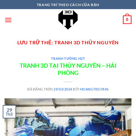
TRANG TRÍ THEO CÁCH CỦA BẠN
0
LƯU TRỮ THẺ:
TRANH 3D THỦY NGUYÊN
TRANH TƯỜNG H2T
TRANH 3D TẠI THỦY NGUYÊN – HẢI
PHÒNG
ĐÃ ĐĂNG TRÊN
29/03/2024
BỞI
HOANGTIEUTA96
29
Th3