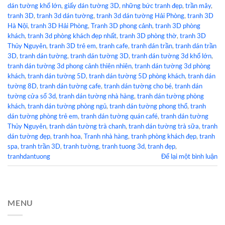
dán tường khổ lớn
,
giấy dán tường 3D
,
những bức tranh đẹp
,
trần mây
,
tranh 3D
,
tranh 3d dán tường
,
tranh 3d dán tường Hải Phòng
,
tranh 3D
Hà Nội
,
tranh 3D Hải Phòng
,
Tranh 3D phong cảnh
,
tranh 3D phòng
khách
,
tranh 3d phòng khách đẹp nhất
,
tranh 3D phòng thờ
,
tranh 3D
Thủy Nguyên
,
tranh 3D trẻ em
,
tranh cafe
,
tranh dán trần
,
tranh dán trần
3D
,
tranh dán tường
,
tranh dán tường 3D
,
tranh dán tường 3d khổ lớn
,
tranh dán tường 3d phong cảnh thiên nhiên
,
tranh dán tường 3d phòng
khách
,
tranh dán tường 5D
,
tranh dán tường 5D phòng khách
,
tranh dán
tường 8D
,
tranh dán tường cafe
,
tranh dán tường cho bé
,
tranh dán
tường cửa sổ 3d
,
tranh dán tường nhà hàng
,
tranh dán tường phòng
khách
,
tranh dán tường phòng ngủ
,
tranh dán tường phong thổ
,
tranh
dán tường phòng trẻ em
,
tranh dán tường quán café
,
tranh dán tường
Thủy Nguyên
,
tranh dán tường trà chanh
,
tranh dán tường trà sữa
,
tranh
dán tường đẹp
,
tranh hoa
,
Tranh nhà hàng
,
tranh phòng khách đẹp
,
tranh
spa
,
tranh trần 3D
,
tranh tường
,
tranh tuong 3d
,
tranh đẹp
,
tranhdantuong
Để lại một bình luận
MENU