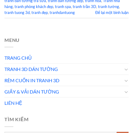
tranh dán tường trà sữa
,
tranh dán tường đẹp
,
tranh hoa
,
Tranh nhà
hàng
,
tranh phòng khách đẹp
,
tranh spa
,
tranh trần 3D
,
tranh tường
,
tranh tuong 3d
,
tranh đẹp
,
tranhdantuong
Để lại một bình luận
MENU
TRANG CHỦ
TRANH 3D DÁN TƯỜNG
RÈM CUỐN IN TRANH 3D
GIẤY & VẢI DÁN TƯỜNG
LIÊN HỆ
TÌM KIẾM