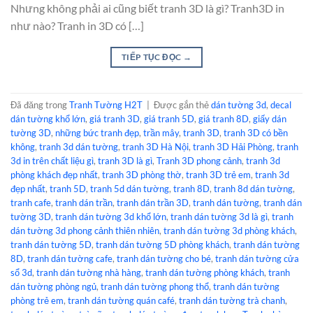
Nhưng không phải ai cũng biết tranh 3D là gì? Tranh3D in
như nào? Tranh in 3D có […]
TIẾP TỤC ĐỌC
→
Đã đăng trong
Tranh Tường H2T
|
Được gắn thẻ
dán tường 3d
,
decal
dán tường khổ lớn
,
giá tranh 3D
,
giá tranh 5D
,
giá tranh 8D
,
giấy dán
tường 3D
,
những bức tranh đẹp
,
trần mây
,
tranh 3D
,
tranh 3D có bền
không
,
tranh 3d dán tường
,
tranh 3D Hà Nội
,
tranh 3D Hải Phòng
,
tranh
3d in trên chất liệu gì
,
tranh 3D là gì
,
Tranh 3D phong cảnh
,
tranh 3d
phòng khách đẹp nhất
,
tranh 3D phòng thờ
,
tranh 3D trẻ em
,
tranh 3d
đẹp nhất
,
tranh 5D
,
tranh 5d dán tường
,
tranh 8D
,
tranh 8d dán tường
,
tranh cafe
,
tranh dán trần
,
tranh dán trần 3D
,
tranh dán tường
,
tranh dán
tường 3D
,
tranh dán tường 3d khổ lớn
,
tranh dán tường 3d là gì
,
tranh
dán tường 3d phong cảnh thiên nhiên
,
tranh dán tường 3d phòng khách
,
tranh dán tường 5D
,
tranh dán tường 5D phòng khách
,
tranh dán tường
8D
,
tranh dán tường cafe
,
tranh dán tường cho bé
,
tranh dán tường cửa
sổ 3d
,
tranh dán tường nhà hàng
,
tranh dán tường phòng khách
,
tranh
dán tường phòng ngủ
,
tranh dán tường phong thổ
,
tranh dán tường
phòng trẻ em
,
tranh dán tường quán café
,
tranh dán tường trà chanh
,