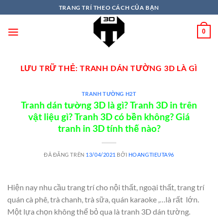
TRANG TRÍ THEO CÁCH CỦA BẠN
0
LƯU TRỮ THẺ:
TRANH DÁN TƯỜNG 3D LÀ GÌ
TRANH TƯỜNG H2T
Tranh dán tường 3D là gì? Tranh 3D in trên
vật liệu gì? Tranh 3D có bền không? Giá
tranh in 3D tính thế nào?
ĐÃ ĐĂNG TRÊN
13/04/2021
BỞI
HOANGTIEUTA96
Hiện nay nhu cầu trang trí cho nội thất, ngoại thất, trang trí
quán cà phê, trà chanh, trà sữa, quán karaoke ,…là rất lớn.
Một lựa chọn không thể bỏ qua là tranh 3D dán tường.