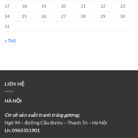
17
18
19
20
21
22
23
24
25
26
27
28
29
30
31
« Th5
LIÊN HỆ
HÀ NỘI
Cơ sở sản xuất tranh tráng gương:
Ngõ 94 – đường Cầu Bươu – Thanh Trì – Hà Nội
Lh:
0965351901