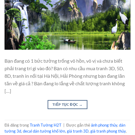
Bạn đang có 1 bức tường trống vô hồn, vô vị và chưa biết
phải trang trí gì vào đó? Bạn có nhu cầu mua tranh 3D, 5D,
8D, tranh in nổi tại Hà Nội, Hải Phòng nhưng bạn đang lăn
tăn về giá cả ? Bạn đang lo lắng về chất lượng tranh không
[…]
TIẾP TỤC ĐỌC
→
Đã đăng trong
Tranh Tường H2T
|
Được gắn thẻ
ảnh phong thủy
,
dán
tường 3d
,
decal dán tường khổ lớn
,
giá tranh 3D
,
giá tranh phong thủy
,