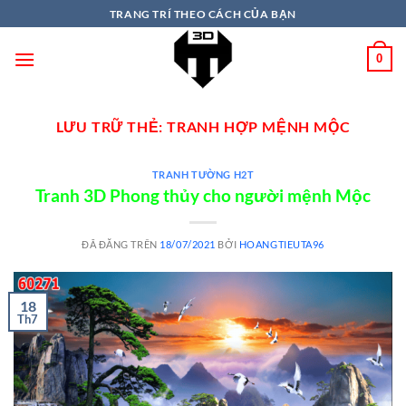
TRANG TRÍ THEO CÁCH CỦA BẠN
0
LƯU TRỮ THẺ:
TRANH HỢP MỆNH MỘC
TRANH TƯỜNG H2T
Tranh 3D Phong thủy cho người mệnh Mộc
ĐÃ ĐĂNG TRÊN
18/07/2021
BỞI
HOANGTIEUTA96
18
Th7