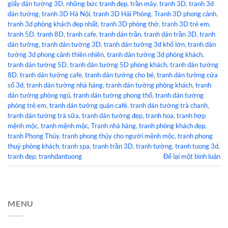
giấy dán tường 3D
,
những bức tranh đẹp
,
trần mây
,
tranh 3D
,
tranh 3d
dán tường
,
tranh 3D Hà Nội
,
tranh 3D Hải Phòng
,
Tranh 3D phong cảnh
,
tranh 3d phòng khách đẹp nhất
,
tranh 3D phòng thờ
,
tranh 3D trẻ em
,
tranh 5D
,
tranh 8D
,
tranh cafe
,
tranh dán trần
,
tranh dán trần 3D
,
tranh
dán tường
,
tranh dán tường 3D
,
tranh dán tường 3d khổ lớn
,
tranh dán
tường 3d phong cảnh thiên nhiên
,
tranh dán tường 3d phòng khách
,
tranh dán tường 5D
,
tranh dán tường 5D phòng khách
,
tranh dán tường
8D
,
tranh dán tường cafe
,
tranh dán tường cho bé
,
tranh dán tường cửa
sổ 3d
,
tranh dán tường nhà hàng
,
tranh dán tường phòng khách
,
tranh
dán tường phòng ngủ
,
tranh dán tường phong thổ
,
tranh dán tường
phòng trẻ em
,
tranh dán tường quán café
,
tranh dán tường trà chanh
,
tranh dán tường trà sữa
,
tranh dán tường đẹp
,
tranh hoa
,
tranh hợp
mệnh mộc
,
tranh mệnh mộc
,
Tranh nhà hàng
,
tranh phòng khách đẹp
,
tranh Phong Thủy
,
tranh phong thủy cho người mệnh mộc
,
tranh phong
thuỷ phòng khách
,
tranh spa
,
tranh trần 3D
,
tranh tường
,
tranh tuong 3d
,
tranh đẹp
,
tranhdantuong
Để lại một bình luận
MENU