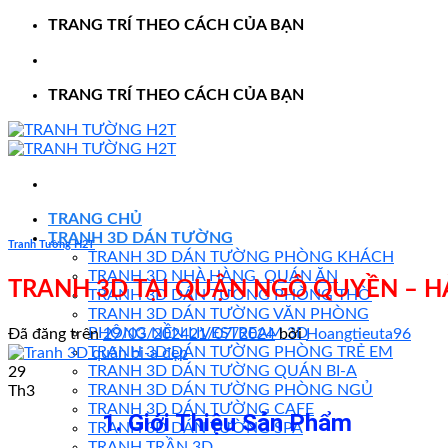
TRANG TRÍ THEO CÁCH CỦA BẠN
TRANG TRÍ THEO CÁCH CỦA BẠN
TRANG CHỦ
TRANH 3D DÁN TƯỜNG
Tranh Tường H2T
TRANH 3D DÁN TƯỜNG PHÒNG KHÁCH
TRANH 3D NHÀ HÀNG, QUÁN ĂN
TRANH 3D TẠI QUẬN NGÔ QUYỀN – H
TRANH 3D DÁN TƯỜNG PHÒNG THỜ
TRANH 3D DÁN TƯỜNG VĂN PHÒNG
PHÔNG NỀN LIVESTREAM 3D
Đã đăng trên
29/03/2024
21/07/2024
bởi
Hoangtieuta96
TRANH 3D DÁN TƯỜNG PHÒNG TRẺ EM
TRANH 3D DÁN TƯỜNG QUÁN BI-A
29
TRANH 3D DÁN TƯỜNG PHÒNG NGỦ
Th3
TRANH 3D DÁN TƯỜNG CAFE
1. Giới Thiệu Sản Phẩm
TRANH 3D DÁN TƯỜNG SPA
TRANH TRẦN 3D