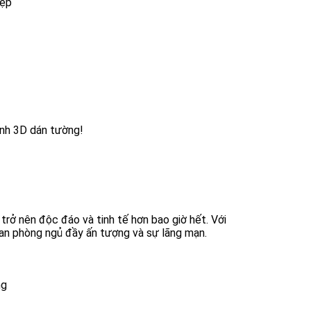
đẹp
anh 3D dán tường!
rở nên độc đáo và tinh tế hơn bao giờ hết. Với
ian phòng ngủ đầy ấn tượng và sự lãng mạn.
ng