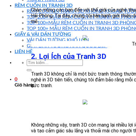
RÈM CUỐN IN TRANH 3D
Chào mừng các bạn đến với thế giới của nghệ thuậ
RÈM CUỐN IN TRANH 3D KHÔNG KHOAN TƯỜ
Hải Phòng. Tại đây, chúng tôi hân hạnh giới thiệ
TOP 200+ MẪU RÈM CUỐN IN TRANH 3D PHÒ
mẻ.
TOP 100+MẪU RÈM CUỐN IN TRANH 3D PHÒNG
TOP 100+ MẪU RÈM CUỐN IN TRANH 3D PHÒN
GIẤY & VẢI DÁN TƯỜNG
VẢI DÁN TƯỜNG KHỔ LỚN
T
GIẤY DÁN TƯỜNG HÀN QUỐC ĐẸP
LIÊN HỆ
2. Lợi Ích của Tranh 3D
Tranh 3D không chỉ là một bức tranh thông thườn
0
nghệ in 3D tiên tiến, chúng tôi đảm bảo rằng mỗi 
Giỏ hàng
bức tranh.
Không những vậy, tranh 3D còn mang lại nhiều lợi
và tạo cảm giác sâu lắng và thoải mái cho người t