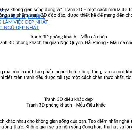
t và không gian sống động với Tranh 3D – một cách mới lạ để tr
NG
u dòng sản phẩm tranh 3D độc đáo, được thiết kế để mang đến cho
NG KHÁCH ĐẸP NHẤT
 LÀM VIỆC ĐẸP NHẤT
G NGỦ ĐẸP NHẤT
ranh 3D phòng khách tại quận Ngô Quyền, Hải Phòng - Mẫu cá ch
g mà còn là một tác phẩm nghệ thuật sống động, tạo ra một kh
chi tiết trên tranh đều được tái tạo một cách chân thực nhất, t
Tranh 3D phòng khách - Mẫu điêu khắc
 ích khác nhau cho không gian sống của bạn. Tạo điểm nhấn nghệ 
hưởng thức. Không gian sẽ trở nên sống động hơn, thu hút và lôi 