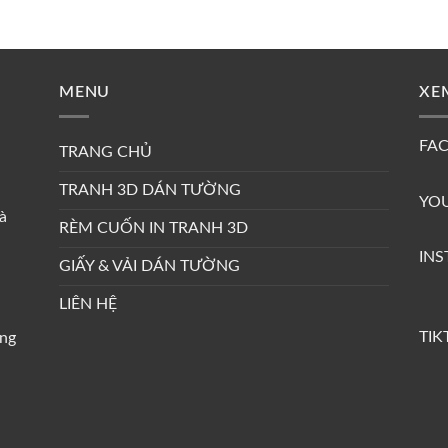
MENU
XE
FA
TRANG CHỦ
TRANH 3D DÁN TƯỜNG
YO
à
RÈM CUỐN IN TRANH 3D
IN
GIẤY & VẢI DÁN TƯỜNG
LIÊN HỆ
TIK
àng