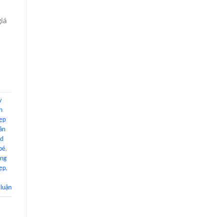
iá
y
h
ẹp
ần
3d
bé
,
ong
ẹp
,
 luận