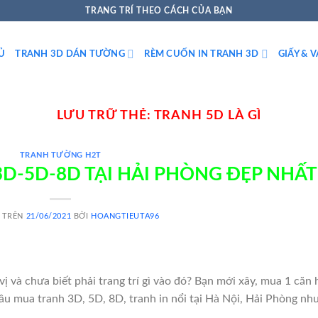
TRANG TRÍ THEO CÁCH CỦA BẠN
Ủ
TRANH 3D DÁN TƯỜNG
RÈM CUỐN IN TRANH 3D
GIẤY & 
LƯU TRỮ THẺ:
TRANH 5D LÀ GÌ
TRANH TƯỜNG H2T
D-5D-8D TẠI HẢI PHÒNG ĐẸP NHẤT
 TRÊN
21/06/2021
BỞI
HOANGTIEUTA96
ị và chưa biết phải trang trí gì vào đó? Bạn mới xây, mua 1 căn 
u mua tranh 3D, 5D, 8D, tranh in nổi tại Hà Nội, Hải Phòng nh