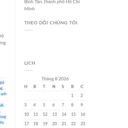
Bình Tân, thành phố Hồ Chí
Minh
THEO DÕI CHÚNG TÔI
hộ
ưng
LỊCH
Tháng 8 2026
giá
H
B
T
N
S
B
C
ng
,
ranh
1
2
3
4
5
6
7
8
9
hất
,
D
,
10
11
12
13
14
15
16
hòng
afe
,
17
18
19
20
21
22
23