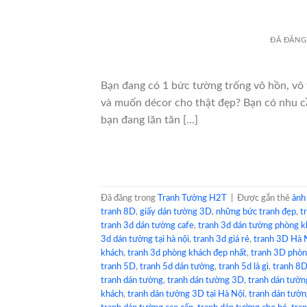
ĐÃ ĐĂNG
Bạn đang có 1 bức tường trống vô hồn, vô v
và muốn décor cho thật đẹp? Bạn có nhu cầ
bạn đang lăn tăn […]
Đã đăng trong
Tranh Tường H2T
|
Được gắn thẻ
ảnh
tranh 8D
,
giấy dán tường 3D
,
những bức tranh đẹp
,
t
tranh 3d dán tường cafe
,
tranh 3d dán tường phòng k
3d dán tường tại hà nội
,
tranh 3d giá rẻ
,
tranh 3D Hà 
khách
,
tranh 3d phòng khách đẹp nhất
,
tranh 3D phòn
tranh 5D
,
tranh 5d dán tường
,
tranh 5d là gì
,
tranh 8
tranh dán tường
,
tranh dán tường 3D
,
tranh dán tườn
khách
,
tranh dán tường 3D tại Hà Nội
,
tranh dán tườ