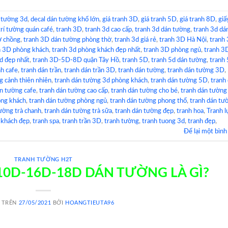
 tường 3d
,
decal dán tường khổ lớn
,
giá tranh 3D
,
giá tranh 5D
,
giá tranh 8D
,
giấ
trí tường quán café
,
tranh 3D
,
tranh 3d cao cấp
,
tranh 3d dán tường
,
tranh 3d dá
ợ chồng
,
tranh 3D dán tường phòng thờ
,
tranh 3d giá rẻ
,
tranh 3D Hà Nội
,
tranh
h 3D phòng khách
,
tranh 3d phòng khách đẹp nhất
,
tranh 3D phòng ngủ
,
tranh 3
d đẹp nhất
,
tranh 3D-5D-8D quận Tây Hồ
,
tranh 5D
,
tranh 5d dán tường
,
tranh 
nh cafe
,
tranh dán trần
,
tranh dán trần 3D
,
tranh dán tường
,
tranh dán tường 3D
,
g cảnh thiên nhiên
,
tranh dán tường 3d phòng khách
,
tranh dán tường 5D
,
tranh
án tường cafe
,
tranh dán tường cao cấp
,
tranh dán tường cho bé
,
tranh dán tường
òng khách
,
tranh dán tường phòng ngủ
,
tranh dán tường phong thổ
,
tranh dán tư
ường trà chanh
,
tranh dán tường trà sữa
,
tranh dán tường đẹp
,
tranh hoa
,
Tranh l
 khách đẹp
,
tranh spa
,
tranh trần 3D
,
tranh tường
,
tranh tuong 3d
,
tranh đẹp
,
Để lại một bình
TRANH TƯỜNG H2T
10D-16D-18D DÁN TƯỜNG LÀ GÌ?
 TRÊN
27/05/2021
BỞI
HOANGTIEUTA96