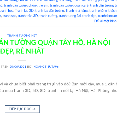
nh dán tường cửa sổ 3d
,
tranh dán tường nhà hàng
,
tranh dán tường phòng khách
hổ
,
tranh dán tường phòng trẻ em
,
tranh dán tường quán café
,
tranh dán tường t
tranh hoa
,
Tranh lụa 3D
,
tranh lụa dán tường
,
Tranh nhà hàng
,
tranh phòng khách
h
,
tranh spa
,
tranh trần 3D
,
tranh tường
,
tranh tuong 3d
,
tranh đẹp
,
tranhdantuo
Để lại một bình
TRANH TƯỜNG H2T
ÁN TƯỜNG QUẬN TÂY HỒ, HÀ NỘI
ĐẸP, RẺ NHẤT
 TRÊN
20/06/2021
BỞI
HOANGTIEUTA96
ị và chưa biết phải trang trí gì vào đó? Bạn mới xây, mua 1 căn 
u mua tranh 3D, 5D, 8D, tranh in nổi tại Hà Nội, Hải Phòng nh
TIẾP TỤC ĐỌC
→