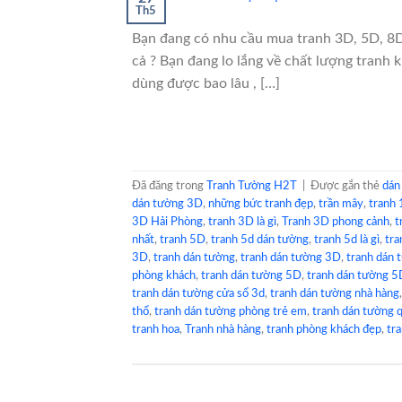
Th5
Bạn đang có nhu cầu mua tranh 3D, 5D, 8D,
cả ? Bạn đang lo lắng về chất lượng tranh k
dùng được bao lâu , […]
Đã đăng trong
Tranh Tường H2T
|
Được gắn thẻ
dán
dán tường 3D
,
những bức tranh đẹp
,
trần mây
,
tranh
3D Hải Phòng
,
tranh 3D là gì
,
Tranh 3D phong cảnh
,
t
nhất
,
tranh 5D
,
tranh 5d dán tường
,
tranh 5d là gì
,
tr
3D
,
tranh dán tường
,
tranh dán tường 3D
,
tranh dán 
phòng khách
,
tranh dán tường 5D
,
tranh dán tường 5
tranh dán tường cửa sổ 3d
,
tranh dán tường nhà hàng
thổ
,
tranh dán tường phòng trẻ em
,
tranh dán tường 
tranh hoa
,
Tranh nhà hàng
,
tranh phòng khách đẹp
,
tr