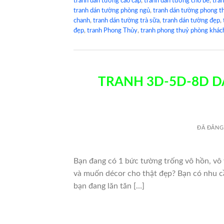
tranh dán tường cao cấp
,
tranh dán tường cho bé
,
tra
tranh dán tường phòng ngủ
,
tranh dán tường phong t
chanh
,
tranh dán tường trà sữa
,
tranh dán tường đẹp
,
đẹp
,
tranh Phong Thủy
,
tranh phong thuỷ phòng khác
TRANH 3D-5D-8D D
ĐÃ ĐĂNG
Bạn đang có 1 bức tường trống vô hồn, vô v
và muốn décor cho thật đẹp? Bạn có nhu cầ
bạn đang lăn tăn […]