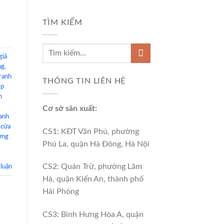
TÌM KIẾM
giá
ng
,
ranh
THÔNG TIN LIÊN HỆ
ẹp
h
Cơ sở sản xuất:
anh
 cửa
CS1: KĐT Văn Phú, phường
ờng
Phú La, quận Hà Đông, Hà Nội
CS2: Quán Trữ, phường Lãm
 luận
Hà, quận Kiến An, thành phố
Hải Phòng
CS3: Bình Hưng Hòa A, quận