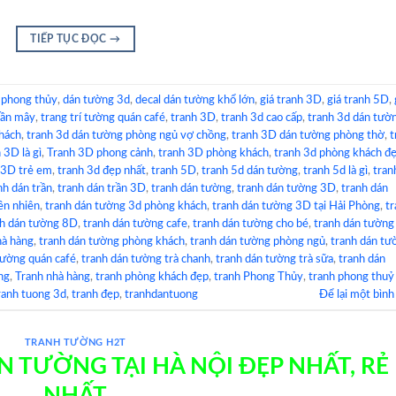
TIẾP TỤC ĐỌC
→
 phong thủy
,
dán tường 3d
,
decal dán tường khổ lớn
,
giá tranh 3D
,
giá tranh 5D
,
rần mây
,
trang trí tường quán café
,
tranh 3D
,
tranh 3d cao cấp
,
tranh 3d dán tườ
hách
,
tranh 3d dán tường phòng ngủ vợ chồng
,
tranh 3D dán tường phòng thờ
,
t
 3D là gì
,
Tranh 3D phong cảnh
,
tranh 3D phòng khách
,
tranh 3d phòng khách đ
 3D trẻ em
,
tranh 3d đẹp nhất
,
tranh 5D
,
tranh 5d dán tường
,
tranh 5d là gì
,
tran
nh dán trần
,
tranh dán trần 3D
,
tranh dán tường
,
tranh dán tường 3D
,
tranh dán
ên nhiên
,
tranh dán tường 3d phòng khách
,
tranh dán tường 3D tại Hải Phòng
,
tr
nh dán tường 8D
,
tranh dán tường cafe
,
tranh dán tường cho bé
,
tranh dán tường
hà hàng
,
tranh dán tường phòng khách
,
tranh dán tường phòng ngủ
,
tranh dán tư
tường quán café
,
tranh dán tường trà chanh
,
tranh dán tường trà sữa
,
tranh dán
ng
,
Tranh nhà hàng
,
tranh phòng khách đẹp
,
tranh Phong Thủy
,
tranh phong thuỷ
ranh tuong 3d
,
tranh đẹp
,
tranhdantuong
Để lại một bình
TRANH TƯỜNG H2T
 TƯỜNG TẠI HÀ NỘI ĐẸP NHẤT, RẺ
NHẤT