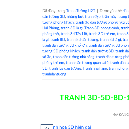
Đã đăng trong
Tranh Tường H2T
|
Được gắn thẻ
dán
dán tường 3D
,
những bức tranh đẹp
,
trần mây
,
trang 
tường phòng khách
,
tranh 3d dán tường phòng ngủ v
Hải Phòng
,
tranh 3D là gì
,
Tranh 3D phong cảnh
,
tran
phòng thờ
,
tranh 3d Tây Hồ
,
tranh 3D trẻ em
,
tranh 3
là gì
,
tranh 8D
,
tranh 8d dán tường
,
tranh 8d là gì
,
tra
tranh dán tường 3d khổ lớn
,
tranh dán tường 3d phon
tường 5D phòng khách
,
tranh dán tường 8D
,
tranh d
sổ 3d
,
tranh dán tường nhà hàng
,
tranh dán tường ph
phòng trẻ em
,
tranh dán tường quán café
,
tranh dán t
3D
,
tranh lụa dán tường
,
Tranh nhà hàng
,
tranh phòng
tranhdantuong
TRANH 3D-5D-8D-
ĐÃ ĐĂNG
27