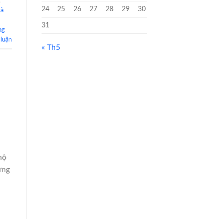
,
24
25
26
27
28
29
30
rà
31
ng
 luận
« Th5
hộ
ưng