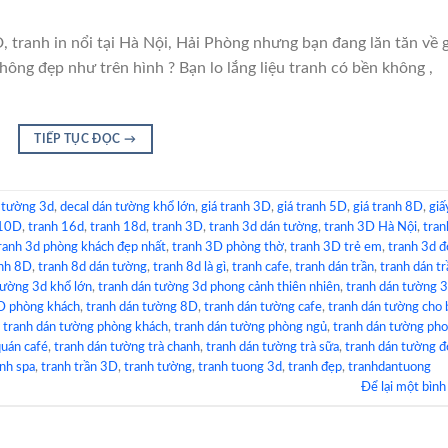
 tranh in nổi tại Hà Nội, Hải Phòng nhưng bạn đang lăn tăn về g
hông đẹp như trên hình ? Bạn lo lắng liệu tranh có bền không ,
TIẾP TỤC ĐỌC
→
 tường 3d
,
decal dán tường khổ lớn
,
giá tranh 3D
,
giá tranh 5D
,
giá tranh 8D
,
giấ
 10D
,
tranh 16d
,
tranh 18d
,
tranh 3D
,
tranh 3d dán tường
,
tranh 3D Hà Nội
,
tran
ranh 3d phòng khách đẹp nhất
,
tranh 3D phòng thờ
,
tranh 3D trẻ em
,
tranh 3d đ
anh 8D
,
tranh 8d dán tường
,
tranh 8d là gì
,
tranh cafe
,
tranh dán trần
,
tranh dán tr
tường 3d khổ lớn
,
tranh dán tường 3d phong cảnh thiên nhiên
,
tranh dán tường 
D phòng khách
,
tranh dán tường 8D
,
tranh dán tường cafe
,
tranh dán tường cho 
,
tranh dán tường phòng khách
,
tranh dán tường phòng ngủ
,
tranh dán tường ph
quán café
,
tranh dán tường trà chanh
,
tranh dán tường trà sữa
,
tranh dán tường đ
anh spa
,
tranh trần 3D
,
tranh tường
,
tranh tuong 3d
,
tranh đẹp
,
tranhdantuong
Để lại một bình