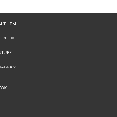
M THÊM
CEBOOK
UTUBE
STAGRAM
TOK