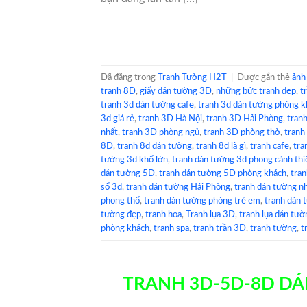
Đã đăng trong
Tranh Tường H2T
|
Được gắn thẻ
ảnh
tranh 8D
,
giấy dán tường 3D
,
những bức tranh đẹp
,
t
tranh 3d dán tường cafe
,
tranh 3d dán tường phòng k
3d giá rẻ
,
tranh 3D Hà Nội
,
tranh 3D Hải Phòng
,
tranh
nhất
,
tranh 3D phòng ngủ
,
tranh 3D phòng thờ
,
tranh
8D
,
tranh 8d dán tường
,
tranh 8d là gì
,
tranh cafe
,
tra
tường 3d khổ lớn
,
tranh dán tường 3d phong cảnh thi
dán tường 5D
,
tranh dán tường 5D phòng khách
,
tra
sổ 3d
,
tranh dán tường Hải Phòng
,
tranh dán tường n
phong thổ
,
tranh dán tường phòng trẻ em
,
tranh dán 
tường đẹp
,
tranh hoa
,
Tranh lụa 3D
,
tranh lụa dán tườ
phòng khách
,
tranh spa
,
tranh trần 3D
,
tranh tường
,
t
TRANH 3D-5D-8D DÁN