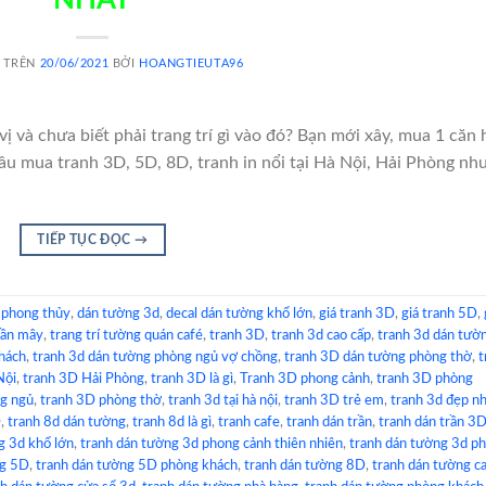
 TRÊN
20/06/2021
BỞI
HOANGTIEUTA96
ị và chưa biết phải trang trí gì vào đó? Bạn mới xây, mua 1 căn 
u mua tranh 3D, 5D, 8D, tranh in nổi tại Hà Nội, Hải Phòng nh
TIẾP TỤC ĐỌC
→
 phong thủy
,
dán tường 3d
,
decal dán tường khổ lớn
,
giá tranh 3D
,
giá tranh 5D
,
rần mây
,
trang trí tường quán café
,
tranh 3D
,
tranh 3d cao cấp
,
tranh 3d dán tườ
hách
,
tranh 3d dán tường phòng ngủ vợ chồng
,
tranh 3D dán tường phòng thờ
,
t
Nội
,
tranh 3D Hải Phòng
,
tranh 3D là gì
,
Tranh 3D phong cảnh
,
tranh 3D phòng
g ngủ
,
tranh 3D phòng thờ
,
tranh 3d tại hà nội
,
tranh 3D trẻ em
,
tranh 3d đẹp n
D
,
tranh 8d dán tường
,
tranh 8d là gì
,
tranh cafe
,
tranh dán trần
,
tranh dán trần 3
g 3d khổ lớn
,
tranh dán tường 3d phong cảnh thiên nhiên
,
tranh dán tường 3d p
ng 5D
,
tranh dán tường 5D phòng khách
,
tranh dán tường 8D
,
tranh dán tường c