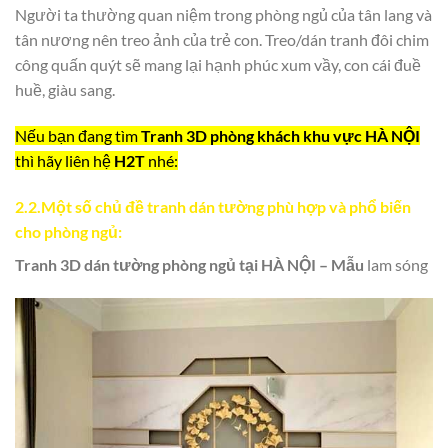
Người ta thường quan niệm trong phòng ngủ của tân lang và
tân nương nên treo ảnh của trẻ con. Treo/dán tranh đôi chim
công quấn quýt sẽ mang lại hạnh phúc xum vầy, con cái đuề
huề, giàu sang.
Nếu bạn đang tìm
Tranh 3D phòng khách khu vực
HÀ NỘI
thì hãy liên hệ
H2T
nhé:
2.2.Một số chủ đề tranh dán tường phù hợp và phổ biến
cho phòng ngủ:
Tranh 3D dán tường phòng ngủ tại
HÀ NỘI
– Mẫu
lam sóng