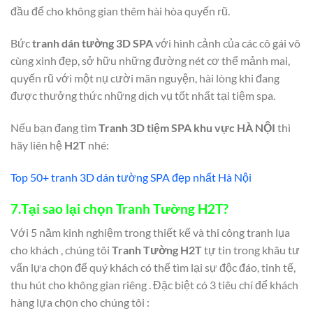
đầu để cho không gian thêm hài hòa quyến rũ.
Bức
tranh dán tường 3D SPA
với hình cảnh của các cô gái vô
cùng xinh đẹp, sở hữu những đường nét cơ thể mảnh mai,
quyến rũ với một nụ cười mãn nguyện, hài lòng khi đang
được thưởng thức những dịch vụ tốt nhất tại tiệm spa.
Nếu bạn đang tìm
Tranh 3D tiệm SPA khu vực
HÀ NỘI
thì
hãy liên hệ
H2T
nhé:
Top 50+ tranh 3D dán tường SPA đẹp nhất Hà Nội
7.
Tại sao lại chọn Tranh Tường H2T?
Với 5 năm kinh nghiệm trong thiết kế và thi công tranh lụa
cho khách , chúng tôi
Tranh Tường H2T
tự tin trong khâu tư
vấn lựa chọn để quý khách có thể tìm lại sự độc đáo, tinh tế,
thu hút cho không gian riêng . Đặc biệt có 3 tiêu chí để khách
hàng lựa chọn cho chúng tôi :