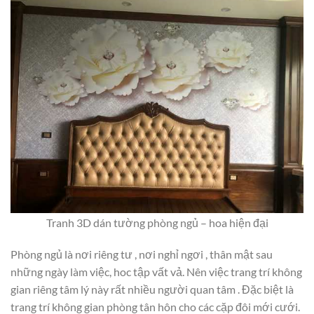
Tranh 3D dán tường phòng ngủ – hoa hiện đại
Phòng ngủ là nơi riêng tư , nơi nghỉ ngơi , thân mật sau
những ngày làm việc, hoc tập vất vả. Nên việc trang trí không
gian riêng tâm lý này rất nhiều người quan tâm . Đặc biệt là
trang trí không gian phòng tân hôn cho các cặp đôi mới cưới.