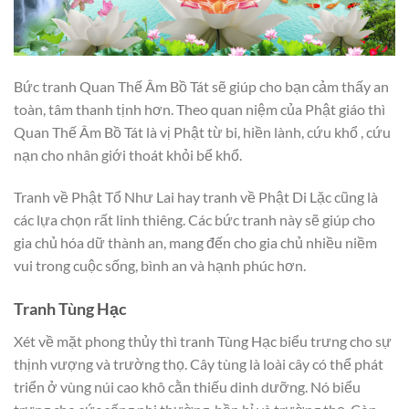
Bức tranh Quan Thế Âm Bồ Tát sẽ giúp cho bạn cảm thấy an
toàn, tâm thanh tịnh hơn. Theo quan niệm của Phật giáo thì
Quan Thế Âm Bồ Tát là vị Phật từ bi, hiền lành, cứu khổ , cứu
nạn cho nhân giới thoát khỏi bể khổ.
Tranh về Phật Tổ Như Lai hay tranh về Phật Di Lặc cũng là
các lựa chọn rất linh thiêng. Các bức tranh này sẽ giúp cho
gia chủ hóa dữ thành an, mang đến cho gia chủ nhiều niềm
vui trong cuộc sống, bình an và hạnh phúc hơn.
Tranh Tùng Hạc
Xét về mặt phong thủy thì tranh Tùng Hạc biểu trưng cho sự
thịnh vượng và trường thọ. Cây tùng là loài cây có thể phát
triển ở vùng núi cao khô cằn thiếu dinh dưỡng. Nó biểu