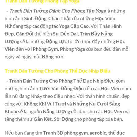
Tranh Dán Tường Phòng Tập Yoga
–
Tranh Dán Tường Dành Cho Phòng Tập Yoga
là những
hình ảnh
Sinh Động
,
Chân Thật
của những
Học Viên
Nữ
đang tập các động tác
Yoga Cấp Cao
. Với
Thân Hình
Đẹp, Cân Đối
thể hiện
Sự Dẻo Dai, Tràn Đầy Năng
Lượng
sẽ là những
Động Lực
to lớn thúc đẩy những
Học
Viên
đến với
Phòng Gym, Phòng Yoga
của bạn đều đặn mỗi
ngày và ngày một
Đông
hơn.
Tranh Dán Tường Cho Phòng Thể Dục Nhịp Điệu
–
Tranh Dán Tường Cho Phòng Thể Dục Nhịp Điệu
gồm
những hình ảnh
Tươi Vui, Đồng Điệu
của các
Học Viên
nam
lẫn nữ đang Nhảy theo điệu nhạc. Với thân hình chuẩn, đẹp
cùng với
Không Khí Vui Tươi
và
Những Nụ Cười Sảng
Khoái
sẽ là nguồn
Năng Lượng
dồi dào cho các
Học Viên
và
tăng thêm sự
Gắn Kết, Sôi Động
cho phòng tập của bạn.
Nếu bạn đang tìm
Tranh 3D phòng gym
,
aerobic, thể dục