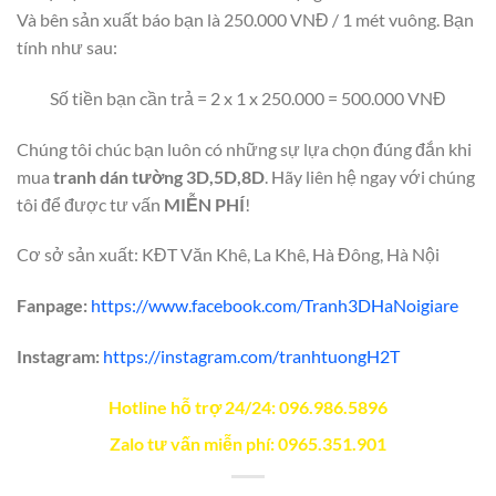
Và bên sản xuất báo bạn là 250.000 VNĐ / 1 mét vuông. Bạn
tính như sau:
Số tiền bạn cần trả = 2 x 1 x 250.000 = 500.000 VNĐ
Chúng tôi chúc bạn luôn có những sự lựa chọn đúng đắn khi
mua
tranh dán tường 3D,5D,8D
. Hãy liên hệ ngay với chúng
tôi để được tư vấn
MIỄN PHÍ
!
Cơ sở sản xuất: KĐT Văn Khê, La Khê, Hà Đông, Hà Nội
Fanpage:
https://www.facebook.com/Tranh3DHaNoigiare
Instagram:
https://instagram.com/tranhtuongH2T
Hotline hỗ trợ 24/24: 096.986.5896
Zalo tư vấn miễn phí: 0965.351.901