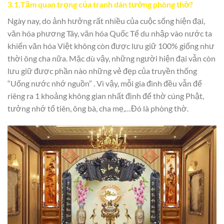
3.1.
Tầm quan trọng của tranh dán tường phòng thờ?
Ngày nay, do ảnh hưởng rất nhiều của cuộc sống hiện đại,
văn hóa phương Tây, văn hóa Quốc Tế du nhập vào nước ta
khiến văn hóa Việt không còn được lưu giữ 100% giống như
thời ông cha nữa. Mặc dù vậy, những người hiện đại vẫn còn
lưu giữ được phần nào những vẻ đẹp của truyền thống
“Uống nước nhớ nguồn” . Vì vậy, mỗi gia đình đều vẫn để
riêng ra 1 khoảng không gian nhất định để thờ cúng Phật,
tưởng nhớ tổ tiên, ông bà, cha mẹ,…Đó là phòng thờ.