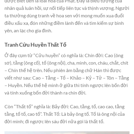
được biết đến là loài hoa của Phật. Đây là biểu tượng của
nhân quả luân hồi, sự nối tiếp liên tục và thịnh vượng. Người
ta thường dùng tranh về hoa sen với mong muốn xua đuổi
điều xấu xa, đón những điềm lành đến và tìm kiếm sự bình
yên, an lạc cho gia đình.
Tranh Cửu Huyền Thất Tổ
Ở đây cụm từ “Cửu huyền” có nghĩa là: Chín đời: Cao (ông
sơ), tằng (ông cố), tổ (ông nội), cha, mình, con, cháu, chắt, chít
– Chín thế hệ trên. Nếu phiên âm bằng chữ Hán thì được
viết như sau: Cao – Tằng – Tổ – Khảo – Kỷ – Tử – Tôn – Tằng
– Huyền. Nếu thế hệ mình ở giữa thì tính ngược lên bốn đời
và tính xuống bốn đời thành ra chín đời.
Còn “Thất tổ” nghĩa là: Bảy đời: Cao, tằng, tổ, cao cao, tằng
tằng, tổ tổ, cao tổ”. Thất Tổ: Là bảy ông tổ. Tổ là ông nội của
đời mình; đi ngược lên sáu đời nữa gọi là thất tổ.