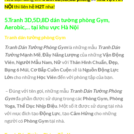
NỘI
thì liên hệ
H2T
nha!
5.Tranh 3D,5D,8D dán tường phòng Gym,
Aerobic,…
tại khu vực
Hà Nội
Tranh dán tường phòng Gym
Tranh Dán Tường Phòng Gym
là những mẫu
Tranh Dán
Tường
Mạnh Mẽ
,
Đầy Năng Lượng
của những
Vận Động
Viên
,
Người Mẫu Nam, Nữ
với
Thân Hình Chuẩn, Đẹp,
Bụng 6 Múi, Cơ Bắp Cuồn Cuộn
sẽ là
Nguồn Động Lực
Lớn
cho những
Học Viên
đến với phòng tập của bạn.
– Đúng với tên gọi, những mẫu
Tranh Dán Tường Phòng
Gym
đa phần được sử dụng trong các
Phòng Gym, Phòng
Yoga, Thể Dục Nhịp Điệu
. Một số ít được sử dụng tại nhà
với mục đích tạo
Động Lực
, tạo
Cảm Hứng
cho những
người có
Phòng Gym
tại nhà.