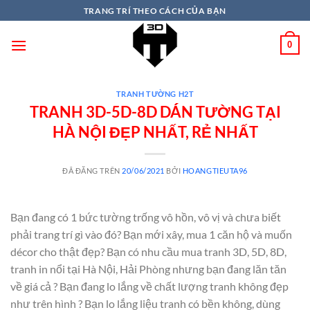
TRANG TRÍ THEO CÁCH CỦA BẠN
0
TRANH TƯỜNG H2T
TRANH 3D-5D-8D DÁN TƯỜNG TẠI
HÀ NỘI ĐẸP NHẤT, RẺ NHẤT
ĐÃ ĐĂNG TRÊN
20/06/2021
BỞI
HOANGTIEUTA96
Bạn đang có 1 bức tường trống vô hồn, vô vị và chưa biết
phải trang trí gì vào đó? Bạn mới xây, mua 1 căn hộ và muốn
décor cho thật đẹp? Bạn có nhu cầu mua tranh 3D, 5D, 8D,
tranh in nổi tại Hà Nội, Hải Phòng nhưng bạn đang lăn tăn
về giá cả ? Bạn đang lo lắng về chất lượng tranh không đẹp
như trên hình ? Bạn lo lắng liệu tranh có bền không, dùng