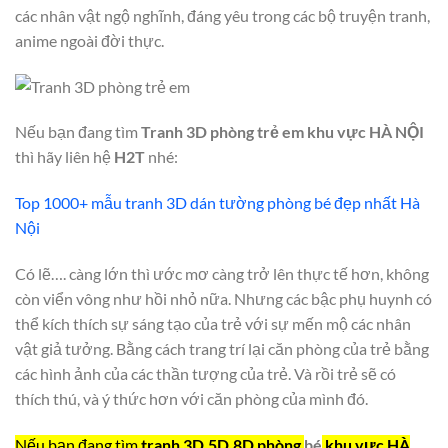
các nhân vật ngộ nghĩnh, đáng yêu trong các bộ truyện tranh,
anime ngoài đời thực.
Nếu bạn đang tìm
Tranh 3D phòng trẻ em khu vực
HÀ NỘI
thì hãy liên hệ
H2T
nhé:
Top 1000+ mẫu tranh 3D dán tường phòng bé đẹp nhất Hà
Nội
Có lẽ…. càng lớn thì ước mơ càng trở lên thực tế hơn, không
còn viển vông như hồi nhỏ nữa. Nhưng các bậc phụ huynh có
thể kích thích sự sáng tạo của trẻ với sự mến mộ các nhân
vật giả tưởng. Bằng cách trang trí lại căn phòng của trẻ bằng
các hình ảnh của các thần tượng của trẻ. Và rồi trẻ sẽ có
thích thú, và ý thức hơn với căn phòng của mình đó.
Nếu bạn đang tìm
tranh
3D,5D,8D phòng
bé
khu vực
HÀ