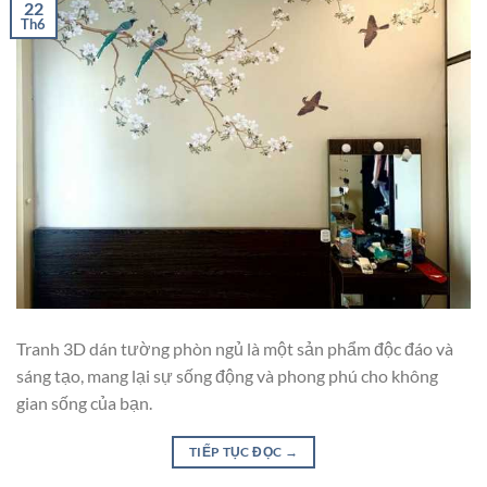
22
Th6
Tranh 3D dán tường phòn ngủ là một sản phẩm độc đáo và
sáng tạo, mang lại sự sống động và phong phú cho không
gian sống của bạn.
TIẾP TỤC ĐỌC
→