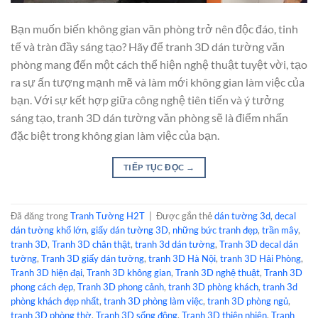
Bạn muốn biến không gian văn phòng trở nên độc đáo, tinh
tế và tràn đầy sáng tạo? Hãy để tranh 3D dán tường văn
phòng mang đến một cách thể hiện nghệ thuật tuyệt vời, tạo
ra sự ấn tượng mạnh mẽ và làm mới không gian làm việc của
bạn. Với sự kết hợp giữa công nghệ tiên tiến và ý tưởng
sáng tạo, tranh 3D dán tường văn phòng sẽ là điểm nhấn
đặc biệt trong không gian làm việc của bạn.
TIẾP TỤC ĐỌC
→
Đã đăng trong
Tranh Tường H2T
|
Được gắn thẻ
dán tường 3d
,
decal
dán tường khổ lớn
,
giấy dán tường 3D
,
những bức tranh đẹp
,
trần mây
,
tranh 3D
,
Tranh 3D chân thật
,
tranh 3d dán tường
,
Tranh 3D decal dán
tường
,
Tranh 3D giấy dán tường
,
tranh 3D Hà Nội
,
tranh 3D Hải Phòng
,
Tranh 3D hiện đại
,
Tranh 3D không gian
,
Tranh 3D nghệ thuật
,
Tranh 3D
phong cách đẹp
,
Tranh 3D phong cảnh
,
tranh 3D phòng khách
,
tranh 3d
phòng khách đẹp nhất
,
tranh 3D phòng làm việc
,
tranh 3D phòng ngủ
,
tranh 3D phòng thờ
,
Tranh 3D sống động
,
Tranh 3D thiên nhiên
,
Tranh