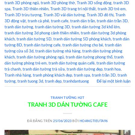
tranh 3D phòng ngủ
,
tranh 3D phòng thờ
,
Tranh 3D sống động
,
tranh 3D
spa
,
Tranh 3D thiên nhiên
,
Tranh 3D trang trí nội thất
,
tranh 3D trẻ em
,
Tranh 3D trừu tượng
,
Tranh 3D vải dán tường
,
Tranh 3D đô thị
,
Tranh
3D động vật
,
tranh cà phê
,
tranh cafe
,
tranh dán trần
,
tranh dán trần 3D
,
tranh dán tường
,
tranh dán tường 3D
,
tranh dán tường 3d khổ lớn
,
tranh dán tường 3d phong cảnh thiên nhiên
,
tranh dán tường 3d phòng
khách
,
tranh dán tường 5D
,
tranh dán tường 5D phòng khách
,
tranh dán
tường 8D
,
tranh dán tường cafe
,
tranh dán tường cho bé
,
tranh dán
tường cửa sổ 3d
,
tranh dán tường nhà hàng
,
tranh dán tường phòng
khách
,
tranh dán tường phòng ngủ
,
tranh dán tường phong thổ
,
tranh
dán tường phòng trẻ em
,
tranh dán tường quán café
,
tranh dán tường
trà chanh
,
tranh dán tường trà sữa
,
tranh dán tường đẹp
,
tranh hoa
,
Tranh nhà hàng
,
tranh phòng khách đẹp
,
tranh spa
,
tranh trần 3D
,
tranh
tường
,
tranh tuong 3d
,
tranh đẹp
,
tranhdantuong
Để lại một bình luận
TRANH TƯỜNG H2T
TRANH 3D DÁN TƯỜNG CAFE
ĐÃ ĐĂNG TRÊN
25/06/2023
BỞI
HOANGTIEUTA96