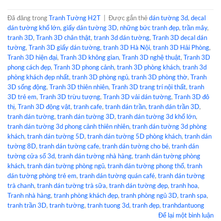
Đã đăng trong
Tranh Tường H2T
|
Được gắn thẻ
dán tường 3d
,
decal
dán tường khổ lớn
,
giấy dán tường 3D
,
những bức tranh đẹp
,
trần mây
,
tranh 3D
,
Tranh 3D chân thật
,
tranh 3d dán tường
,
Tranh 3D decal dán
tường
,
Tranh 3D giấy dán tường
,
tranh 3D Hà Nội
,
tranh 3D Hải Phòng
,
Tranh 3D hiện đại
,
Tranh 3D không gian
,
Tranh 3D nghệ thuật
,
Tranh 3D
phong cách đẹp
,
Tranh 3D phong cảnh
,
tranh 3D phòng khách
,
tranh 3d
phòng khách đẹp nhất
,
tranh 3D phòng ngủ
,
tranh 3D phòng thờ
,
Tranh
3D sống động
,
Tranh 3D thiên nhiên
,
Tranh 3D trang trí nội thất
,
tranh
3D trẻ em
,
Tranh 3D trừu tượng
,
Tranh 3D vải dán tường
,
Tranh 3D đô
thị
,
Tranh 3D động vật
,
tranh cafe
,
tranh dán trần
,
tranh dán trần 3D
,
tranh dán tường
,
tranh dán tường 3D
,
tranh dán tường 3d khổ lớn
,
tranh dán tường 3d phong cảnh thiên nhiên
,
tranh dán tường 3d phòng
khách
,
tranh dán tường 5D
,
tranh dán tường 5D phòng khách
,
tranh dán
tường 8D
,
tranh dán tường cafe
,
tranh dán tường cho bé
,
tranh dán
tường cửa sổ 3d
,
tranh dán tường nhà hàng
,
tranh dán tường phòng
khách
,
tranh dán tường phòng ngủ
,
tranh dán tường phong thổ
,
tranh
dán tường phòng trẻ em
,
tranh dán tường quán café
,
tranh dán tường
trà chanh
,
tranh dán tường trà sữa
,
tranh dán tường đẹp
,
tranh hoa
,
Tranh nhà hàng
,
tranh phòng khách đẹp
,
tranh phòng ngủ 3D
,
tranh spa
,
tranh trần 3D
,
tranh tường
,
tranh tuong 3d
,
tranh đẹp
,
tranhdantuong
Để lại một bình luận