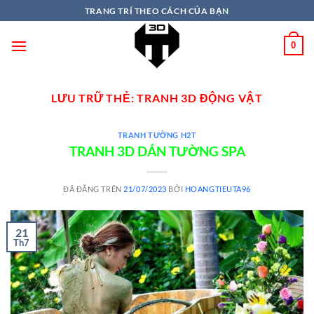
TRANG TRÍ THEO CÁCH CỦA BẠN
0
LƯU TRỮ THẺ:
TRANH 3D ĐỘNG VẬT
TRANH TƯỜNG H2T
TRANH 3D DÁN TƯỜNG SPA
ĐÃ ĐĂNG TRÊN
21/07/2023
BỞI
HOANGTIEUTA96
21
Th7