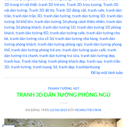
3D trang trí nội thất
,
tranh 3D trẻ em
,
Tranh 3D trừu tượng
,
Tranh 3D
vải dán tường
,
Tranh 3D đô thị
,
Tranh 3D động vật
,
tranh cafe
,
tranh dán
trần
,
tranh dán trần 3D
,
tranh dán tường
,
tranh dán tường 3D
,
tranh dán
tường 3d khổ lớn
,
tranh dán tường 3d phong cảnh thiên nhiên
,
tranh dán
tường 3d phòng khách
,
tranh dán tường 5D
,
tranh dán tường 5D phòng
khách
,
tranh dán tường 8D
,
tranh dán tường cafe
,
tranh dán tường cho
bé
,
tranh dán tường cửa sổ 3d
,
tranh dán tường nhà hàng
,
tranh dán
tường phòng khách
,
tranh dán tường phòng ngủ
,
tranh dán tường phong
thổ
,
tranh dán tường phòng trẻ em
,
tranh dán tường quán café
,
tranh
dán tường trà chanh
,
tranh dán tường trà sữa
,
tranh dán tường đẹp
,
tranh hoa
,
Tranh nhà hàng
,
tranh phòng khách đẹp
,
tranh spa
,
tranh trần
3D
,
tranh tường
,
tranh tuong 3d
,
tranh đẹp
,
tranhdantuong
Để lại một bình luận
TRANH TƯỜNG H2T
TRANH 3D DÁN TƯỜNG PHÒNG NGỦ
ĐÃ ĐĂNG TRÊN
22/06/2023
BỞI
HOANGTIEUTA96