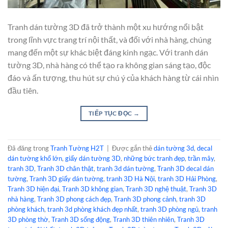
Tranh dán tường 3D đã trở thành một xu hướng nổi bật
trong lĩnh vực trang trí nội thất, và đối với nhà hàng, chúng
mang đến một sự khác biệt đáng kinh ngạc. Với tranh dán
tường 3D, nhà hàng có thể tạo ra không gian sáng tạo, độc
đáo và ấn tượng, thu hút sự chú ý của khách hàng từ cái nhìn
đầu tiên.
TIẾP TỤC ĐỌC
→
Đã đăng trong
Tranh Tường H2T
|
Được gắn thẻ
dán tường 3d
,
decal
dán tường khổ lớn
,
giấy dán tường 3D
,
những bức tranh đẹp
,
trần mây
,
tranh 3D
,
Tranh 3D chân thật
,
tranh 3d dán tường
,
Tranh 3D decal dán
tường
,
Tranh 3D giấy dán tường
,
tranh 3D Hà Nội
,
tranh 3D Hải Phòng
,
Tranh 3D hiện đại
,
Tranh 3D không gian
,
Tranh 3D nghệ thuật
,
Tranh 3D
nhà hàng
,
Tranh 3D phong cách đẹp
,
Tranh 3D phong cảnh
,
tranh 3D
phòng khách
,
tranh 3d phòng khách đẹp nhất
,
tranh 3D phòng ngủ
,
tranh
3D phòng thờ
,
Tranh 3D sống động
,
Tranh 3D thiên nhiên
,
Tranh 3D