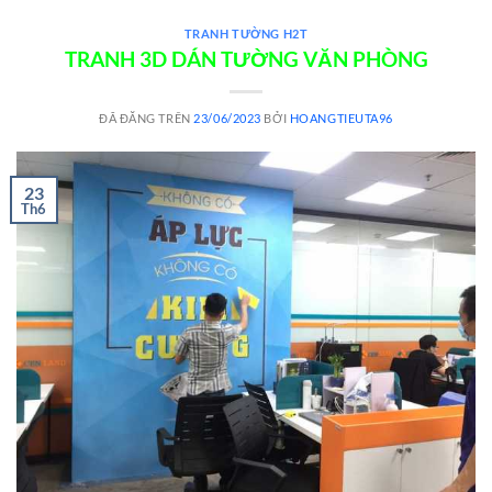
TRANH TƯỜNG H2T
TRANH 3D DÁN TƯỜNG VĂN PHÒNG
ĐÃ ĐĂNG TRÊN
23/06/2023
BỞI
HOANGTIEUTA96
23
Th6