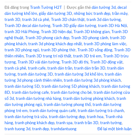
Đã đăng trong
Tranh Tường H2T
|
Được gắn thẻ
dán tường 3d
,
decal
dán tường khổ lớn
,
giấy dán tường 3D
,
những bức tranh đẹp
,
trần mây
,
tranh 3D
,
tranh 3d cà phê
,
Tranh 3D chân thật
,
tranh 3d dán tường
,
Tranh 3D decal dán tường
,
Tranh 3D giấy dán tường
,
tranh 3D Hà Nội
,
tranh 3D Hải Phòng
,
Tranh 3D hiện đại
,
Tranh 3D không gian
,
Tranh 3D
nghệ thuật
,
Tranh 3D phong cách đẹp
,
Tranh 3D phong cảnh
,
tranh 3D
phòng khách
,
tranh 3d phòng khách đẹp nhất
,
tranh 3D phòng làm việc
,
tranh 3D phòng ngủ
,
tranh 3D phòng thờ
,
Tranh 3D sống động
,
Tranh 3D
thiên nhiên
,
Tranh 3D trang trí nội thất
,
tranh 3D trẻ em
,
Tranh 3D trừu
tượng
,
Tranh 3D vải dán tường
,
Tranh 3D đô thị
,
Tranh 3D động vật
,
tranh cà phê
,
tranh cafe
,
tranh dán trần
,
tranh dán trần 3D
,
tranh dán
tường
,
tranh dán tường 3D
,
tranh dán tường 3d khổ lớn
,
tranh dán
tường 3d phong cảnh thiên nhiên
,
tranh dán tường 3d phòng khách
,
tranh dán tường 5D
,
tranh dán tường 5D phòng khách
,
tranh dán tường
8D
,
tranh dán tường cafe
,
tranh dán tường cho bé
,
tranh dán tường cửa
sổ 3d
,
tranh dán tường nhà hàng
,
tranh dán tường phòng khách
,
tranh
dán tường phòng ngủ
,
tranh dán tường phong thổ
,
tranh dán tường
phòng trẻ em
,
tranh dán tường quán café
,
tranh dán tường trà chanh
,
tranh dán tường trà sữa
,
tranh dán tường đẹp
,
tranh hoa
,
Tranh nhà
hàng
,
tranh phòng khách đẹp
,
tranh spa
,
tranh trần 3D
,
tranh tường
,
tranh tuong 3d
,
tranh đẹp
,
tranhdantuong
Để lại một bình luận