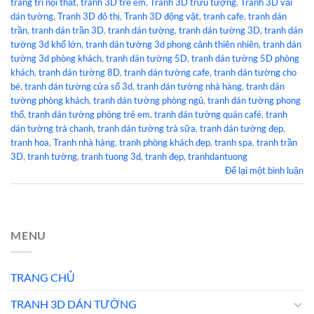
trang trí nội thất
,
tranh 3D trẻ em
,
Tranh 3D trừu tượng
,
Tranh 3D vải
dán tường
,
Tranh 3D đô thị
,
Tranh 3D động vật
,
tranh cafe
,
tranh dán
trần
,
tranh dán trần 3D
,
tranh dán tường
,
tranh dán tường 3D
,
tranh dán
tường 3d khổ lớn
,
tranh dán tường 3d phong cảnh thiên nhiên
,
tranh dán
tường 3d phòng khách
,
tranh dán tường 5D
,
tranh dán tường 5D phòng
khách
,
tranh dán tường 8D
,
tranh dán tường cafe
,
tranh dán tường cho
bé
,
tranh dán tường cửa sổ 3d
,
tranh dán tường nhà hàng
,
tranh dán
tường phòng khách
,
tranh dán tường phòng ngủ
,
tranh dán tường phong
thổ
,
tranh dán tường phòng trẻ em
,
tranh dán tường quán café
,
tranh
dán tường trà chanh
,
tranh dán tường trà sữa
,
tranh dán tường đẹp
,
tranh hoa
,
Tranh nhà hàng
,
tranh phòng khách đẹp
,
tranh spa
,
tranh trần
3D
,
tranh tường
,
tranh tuong 3d
,
tranh đẹp
,
tranhdantuong
Để lại một bình luận
MENU
TRANG CHỦ
TRANH 3D DÁN TƯỜNG