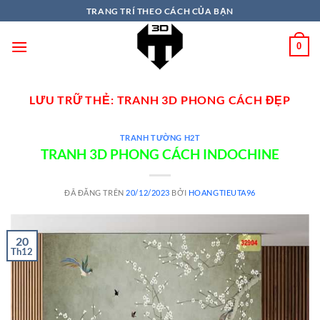
TRANG TRÍ THEO CÁCH CỦA BẠN
0
LƯU TRỮ THẺ:
TRANH 3D PHONG CÁCH ĐẸP
TRANH TƯỜNG H2T
TRANH 3D PHONG CÁCH INDOCHINE
ĐÃ ĐĂNG TRÊN
20/12/2023
BỞI
HOANGTIEUTA96
20
Th12