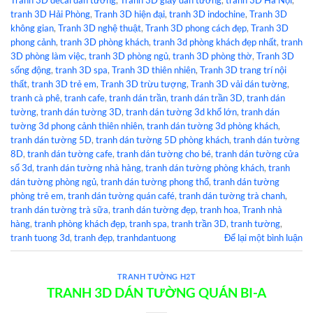
Tranh 3D decal dán tường
,
Tranh 3D giấy dán tường
,
tranh 3D Hà Nội
,
tranh 3D Hải Phòng
,
Tranh 3D hiện đại
,
tranh 3D indochine
,
Tranh 3D
không gian
,
Tranh 3D nghệ thuật
,
Tranh 3D phong cách đẹp
,
Tranh 3D
phong cảnh
,
tranh 3D phòng khách
,
tranh 3d phòng khách đẹp nhất
,
tranh
3D phòng làm việc
,
tranh 3D phòng ngủ
,
tranh 3D phòng thờ
,
Tranh 3D
sống động
,
tranh 3D spa
,
Tranh 3D thiên nhiên
,
Tranh 3D trang trí nội
thất
,
tranh 3D trẻ em
,
Tranh 3D trừu tượng
,
Tranh 3D vải dán tường
,
tranh cà phê
,
tranh cafe
,
tranh dán trần
,
tranh dán trần 3D
,
tranh dán
tường
,
tranh dán tường 3D
,
tranh dán tường 3d khổ lớn
,
tranh dán
tường 3d phong cảnh thiên nhiên
,
tranh dán tường 3d phòng khách
,
tranh dán tường 5D
,
tranh dán tường 5D phòng khách
,
tranh dán tường
8D
,
tranh dán tường cafe
,
tranh dán tường cho bé
,
tranh dán tường cửa
sổ 3d
,
tranh dán tường nhà hàng
,
tranh dán tường phòng khách
,
tranh
dán tường phòng ngủ
,
tranh dán tường phong thổ
,
tranh dán tường
phòng trẻ em
,
tranh dán tường quán café
,
tranh dán tường trà chanh
,
tranh dán tường trà sữa
,
tranh dán tường đẹp
,
tranh hoa
,
Tranh nhà
hàng
,
tranh phòng khách đẹp
,
tranh spa
,
tranh trần 3D
,
tranh tường
,
tranh tuong 3d
,
tranh đẹp
,
tranhdantuong
Để lại một bình luận
TRANH TƯỜNG H2T
TRANH 3D DÁN TƯỜNG QUÁN BI-A