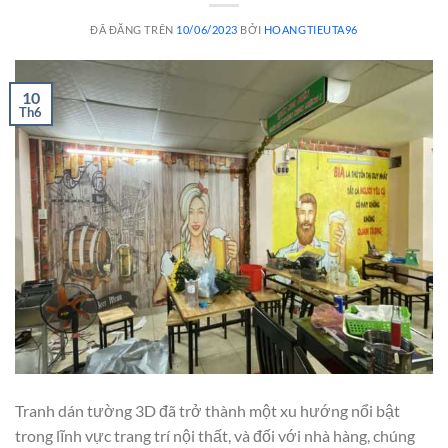
ĐÃ ĐĂNG TRÊN
10/06/2023
BỞI
HOANGTIEUTA96
10
Th6
Tranh dán tường 3D đã trở thành một xu hướng nổi bật
trong lĩnh vực trang trí nội thất, và đối với nhà hàng, chúng