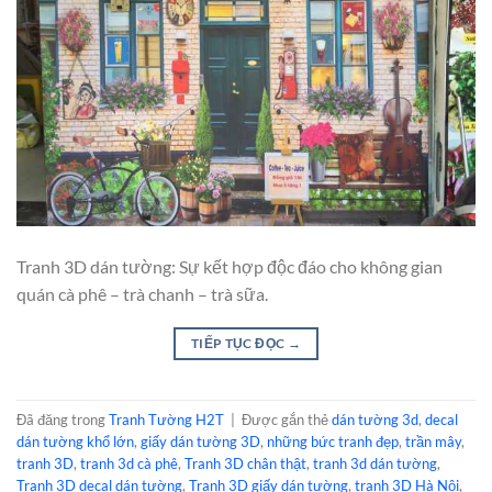
Tranh 3D dán tường: Sự kết hợp độc đáo cho không gian
quán cà phê – trà chanh – trà sữa.
TIẾP TỤC ĐỌC
→
Đã đăng trong
Tranh Tường H2T
|
Được gắn thẻ
dán tường 3d
,
decal
dán tường khổ lớn
,
giấy dán tường 3D
,
những bức tranh đẹp
,
trần mây
,
tranh 3D
,
tranh 3d cà phê
,
Tranh 3D chân thật
,
tranh 3d dán tường
,
Tranh 3D decal dán tường
,
Tranh 3D giấy dán tường
,
tranh 3D Hà Nội
,