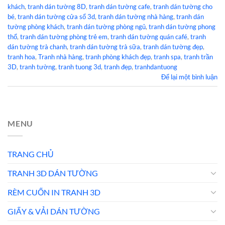
khách
,
tranh dán tường 8D
,
tranh dán tường cafe
,
tranh dán tường cho
bé
,
tranh dán tường cửa sổ 3d
,
tranh dán tường nhà hàng
,
tranh dán
tường phòng khách
,
tranh dán tường phòng ngủ
,
tranh dán tường phong
thổ
,
tranh dán tường phòng trẻ em
,
tranh dán tường quán café
,
tranh
dán tường trà chanh
,
tranh dán tường trà sữa
,
tranh dán tường đẹp
,
tranh hoa
,
Tranh nhà hàng
,
tranh phòng khách đẹp
,
tranh spa
,
tranh trần
3D
,
tranh tường
,
tranh tuong 3d
,
tranh đẹp
,
tranhdantuong
Để lại một bình luận
MENU
TRANG CHỦ
TRANH 3D DÁN TƯỜNG
RÈM CUỐN IN TRANH 3D
GIẤY & VẢI DÁN TƯỜNG