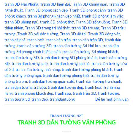
tranh 3D Hải Phòng
,
Tranh 3D hiện đại
,
Tranh 3D không gian
,
Tranh 3D
nghệ thuật
,
Tranh 3D phong cách đẹp
,
Tranh 3D phong cảnh
,
tranh 3D
phòng khách
,
tranh 3d phòng khách đẹp nhất
,
tranh 3D phòng làm việc
,
tranh 3D phòng ngủ
,
tranh 3D phòng thờ
,
Tranh 3D sống động
,
Tranh 3D
thiên nhiên
,
Tranh 3D trang trí nội thất
,
tranh 3D trẻ em
,
Tranh 3D trừu
tượng
,
Tranh 3D vải dán tường
,
Tranh 3D đô thị
,
Tranh 3D động vật
,
tranh cà phê
,
tranh cafe
,
tranh dán trần
,
tranh dán trần 3D
,
tranh dán
tường
,
tranh dán tường 3D
,
tranh dán tường 3d khổ lớn
,
tranh dán
tường 3d phong cảnh thiên nhiên
,
tranh dán tường 3d phòng khách
,
tranh dán tường 5D
,
tranh dán tường 5D phòng khách
,
tranh dán tường
8D
,
tranh dán tường cafe
,
tranh dán tường cho bé
,
tranh dán tường cửa
sổ 3d
,
tranh dán tường nhà hàng
,
tranh dán tường phòng khách
,
tranh
dán tường phòng ngủ
,
tranh dán tường phong thổ
,
tranh dán tường
phòng trẻ em
,
tranh dán tường quán café
,
tranh dán tường trà chanh
,
tranh dán tường trà sữa
,
tranh dán tường đẹp
,
tranh hoa
,
Tranh nhà
hàng
,
tranh phòng khách đẹp
,
tranh spa
,
tranh trần 3D
,
tranh tường
,
tranh tuong 3d
,
tranh đẹp
,
tranhdantuong
Để lại một bình luận
TRANH TƯỜNG H2T
TRANH 3D DÁN TƯỜNG VĂN PHÒNG