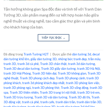
Tận hưởng không gian Spa độc đáo và tinh tế với Tranh Dán
Tường 3D, sản phẩm mang đến sự kết hợp hoàn hảo giữa
nghệ thuật và công nghệ, tạo cảm giác thư giãn và yên bình
cho khách hàng của bạn.
TIẾP TỤC ĐỌC
→
Đã đăng trong
Tranh Tường H2T
|
Được gắn thẻ
dán tường 3d
,
decal
dán tường khổ lớn
,
giấy dán tường 3D
,
những bức tranh đẹp
,
trần mây
,
tranh 3D
,
tranh 3d cà phê
,
Tranh 3D chân thật
,
tranh 3d dán tường
,
Tranh 3D decal dán tường
,
Tranh 3D giấy dán tường
,
tranh 3D Hà Nội
,
tranh 3D Hải Phòng
,
Tranh 3D hiện đại
,
Tranh 3D không gian
,
Tranh 3D
nghệ thuật
,
Tranh 3D phong cách đẹp
,
Tranh 3D phong cảnh
,
tranh 3D
phòng khách
,
tranh 3d phòng khách đẹp nhất
,
tranh 3D phòng làm việc
,
tranh 3D phòng ngủ
,
tranh 3D phòng thờ
,
Tranh 3D sống động
,
tranh 3D
spa
,
Tranh 3D thiên nhiên
,
Tranh 3D trang trí nội thất
,
tranh 3D trẻ em
,
Tranh 3D trừu tượng
,
Tranh 3D vải dán tường
,
Tranh 3D đô thị
,
Tranh
3D động vật
,
tranh cà phê
,
tranh cafe
,
tranh dán trần
,
tranh dán trần 3D
,
tranh dán tường
,
tranh dán tường 3D
,
tranh dán tường 3d khổ lớn
,