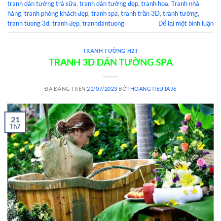
tranh dán tường trà sữa
,
tranh dán tường đẹp
,
tranh hoa
,
Tranh nhà
hàng
,
tranh phòng khách đẹp
,
tranh spa
,
tranh trần 3D
,
tranh tường
,
tranh tuong 3d
,
tranh đẹp
,
tranhdantuong
Để lại một bình luận
TRANH TƯỜNG H2T
TRANH 3D DÁN TƯỜNG SPA
ĐÃ ĐĂNG TRÊN
21/07/2023
BỞI
HOANGTIEUTA96
21
Th7