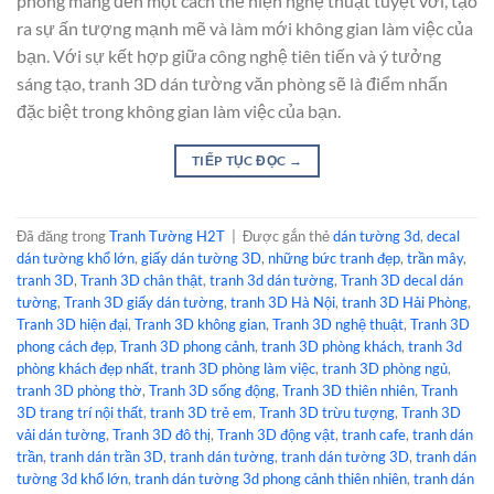
phòng mang đến một cách thể hiện nghệ thuật tuyệt vời, tạo
ra sự ấn tượng mạnh mẽ và làm mới không gian làm việc của
bạn. Với sự kết hợp giữa công nghệ tiên tiến và ý tưởng
sáng tạo, tranh 3D dán tường văn phòng sẽ là điểm nhấn
đặc biệt trong không gian làm việc của bạn.
TIẾP TỤC ĐỌC
→
Đã đăng trong
Tranh Tường H2T
|
Được gắn thẻ
dán tường 3d
,
decal
dán tường khổ lớn
,
giấy dán tường 3D
,
những bức tranh đẹp
,
trần mây
,
tranh 3D
,
Tranh 3D chân thật
,
tranh 3d dán tường
,
Tranh 3D decal dán
tường
,
Tranh 3D giấy dán tường
,
tranh 3D Hà Nội
,
tranh 3D Hải Phòng
,
Tranh 3D hiện đại
,
Tranh 3D không gian
,
Tranh 3D nghệ thuật
,
Tranh 3D
phong cách đẹp
,
Tranh 3D phong cảnh
,
tranh 3D phòng khách
,
tranh 3d
phòng khách đẹp nhất
,
tranh 3D phòng làm việc
,
tranh 3D phòng ngủ
,
tranh 3D phòng thờ
,
Tranh 3D sống động
,
Tranh 3D thiên nhiên
,
Tranh
3D trang trí nội thất
,
tranh 3D trẻ em
,
Tranh 3D trừu tượng
,
Tranh 3D
vải dán tường
,
Tranh 3D đô thị
,
Tranh 3D động vật
,
tranh cafe
,
tranh dán
trần
,
tranh dán trần 3D
,
tranh dán tường
,
tranh dán tường 3D
,
tranh dán
tường 3d khổ lớn
,
tranh dán tường 3d phong cảnh thiên nhiên
,
tranh dán