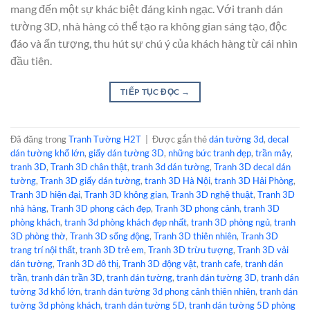
mang đến một sự khác biệt đáng kinh ngạc. Với tranh dán
tường 3D, nhà hàng có thể tạo ra không gian sáng tạo, độc
đáo và ấn tượng, thu hút sự chú ý của khách hàng từ cái nhìn
đầu tiên.
TIẾP TỤC ĐỌC
→
Đã đăng trong
Tranh Tường H2T
|
Được gắn thẻ
dán tường 3d
,
decal
dán tường khổ lớn
,
giấy dán tường 3D
,
những bức tranh đẹp
,
trần mây
,
tranh 3D
,
Tranh 3D chân thật
,
tranh 3d dán tường
,
Tranh 3D decal dán
tường
,
Tranh 3D giấy dán tường
,
tranh 3D Hà Nội
,
tranh 3D Hải Phòng
,
Tranh 3D hiện đại
,
Tranh 3D không gian
,
Tranh 3D nghệ thuật
,
Tranh 3D
nhà hàng
,
Tranh 3D phong cách đẹp
,
Tranh 3D phong cảnh
,
tranh 3D
phòng khách
,
tranh 3d phòng khách đẹp nhất
,
tranh 3D phòng ngủ
,
tranh
3D phòng thờ
,
Tranh 3D sống động
,
Tranh 3D thiên nhiên
,
Tranh 3D
trang trí nội thất
,
tranh 3D trẻ em
,
Tranh 3D trừu tượng
,
Tranh 3D vải
dán tường
,
Tranh 3D đô thị
,
Tranh 3D động vật
,
tranh cafe
,
tranh dán
trần
,
tranh dán trần 3D
,
tranh dán tường
,
tranh dán tường 3D
,
tranh dán
tường 3d khổ lớn
,
tranh dán tường 3d phong cảnh thiên nhiên
,
tranh dán
tường 3d phòng khách
,
tranh dán tường 5D
,
tranh dán tường 5D phòng