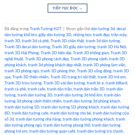
TIẾP TỤC ĐỌC
→
Đã đăng trong
Tranh Tường H2T
|
Được gắn thẻ
dán tường 3d
,
decal
dán tường khổ lớn
,
giấy dán tường 3D
,
những bức tranh đẹp
,
trần mây
,
tranh 3D
,
tranh 3d cà phê
,
Tranh 3D chân thật
,
tranh 3d dán tường
,
Tranh 3D decal dán tường
,
Tranh 3D giấy dán tường
,
tranh 3D Hà Nội
,
tranh 3D Hải Phòng
,
Tranh 3D hiện đại
,
Tranh 3D không gian
,
Tranh 3D
nghệ thuật
,
Tranh 3D phong cách đẹp
,
Tranh 3D phong cảnh
,
tranh 3D
phòng khách
,
tranh 3d phòng khách đẹp nhất
,
tranh 3D phòng làm việc
,
tranh 3D phòng ngủ
,
tranh 3D phòng thờ
,
Tranh 3D sống động
,
tranh 3D
spa
,
Tranh 3D thiên nhiên
,
Tranh 3D trang trí nội thất
,
tranh 3D trẻ em
,
Tranh 3D trừu tượng
,
Tranh 3D vải dán tường
,
tranh bi-a
,
tranh billiard
,
tranh cà phê
,
tranh cafe
,
tranh dán trần
,
tranh dán trần 3D
,
tranh dán
tường
,
tranh dán tường 3D
,
tranh dán tường 3d khổ lớn
,
tranh dán
tường 3d phong cảnh thiên nhiên
,
tranh dán tường 3d phòng khách
,
tranh dán tường 5D
,
tranh dán tường 5D phòng khách
,
tranh dán tường
8D
,
tranh dán tường cafe
,
tranh dán tường cho bé
,
tranh dán tường cửa
sổ 3d
,
tranh dán tường nhà hàng
,
tranh dán tường phòng khách
,
tranh
dán tường phòng ngủ
,
tranh dán tường phong thổ
,
tranh dán tường
phòng trẻ em
,
tranh dán tường quán café
,
tranh dán tường trà chanh
,