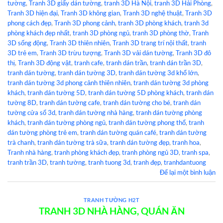
tường
,
Tranh 3D giấy dán tường
,
tranh 3D Hà Nội
,
tranh 3D Hải Phòng
,
Tranh 3D hiện đại
,
Tranh 3D không gian
,
Tranh 3D nghệ thuật
,
Tranh 3D
phong cách đẹp
,
Tranh 3D phong cảnh
,
tranh 3D phòng khách
,
tranh 3d
phòng khách đẹp nhất
,
tranh 3D phòng ngủ
,
tranh 3D phòng thờ
,
Tranh
3D sống động
,
Tranh 3D thiên nhiên
,
Tranh 3D trang trí nội thất
,
tranh
3D trẻ em
,
Tranh 3D trừu tượng
,
Tranh 3D vải dán tường
,
Tranh 3D đô
thị
,
Tranh 3D động vật
,
tranh cafe
,
tranh dán trần
,
tranh dán trần 3D
,
tranh dán tường
,
tranh dán tường 3D
,
tranh dán tường 3d khổ lớn
,
tranh dán tường 3d phong cảnh thiên nhiên
,
tranh dán tường 3d phòng
khách
,
tranh dán tường 5D
,
tranh dán tường 5D phòng khách
,
tranh dán
tường 8D
,
tranh dán tường cafe
,
tranh dán tường cho bé
,
tranh dán
tường cửa sổ 3d
,
tranh dán tường nhà hàng
,
tranh dán tường phòng
khách
,
tranh dán tường phòng ngủ
,
tranh dán tường phong thổ
,
tranh
dán tường phòng trẻ em
,
tranh dán tường quán café
,
tranh dán tường
trà chanh
,
tranh dán tường trà sữa
,
tranh dán tường đẹp
,
tranh hoa
,
Tranh nhà hàng
,
tranh phòng khách đẹp
,
tranh phòng ngủ 3D
,
tranh spa
,
tranh trần 3D
,
tranh tường
,
tranh tuong 3d
,
tranh đẹp
,
tranhdantuong
Để lại một bình luận
TRANH TƯỜNG H2T
TRANH 3D NHÀ HÀNG, QUÁN ĂN