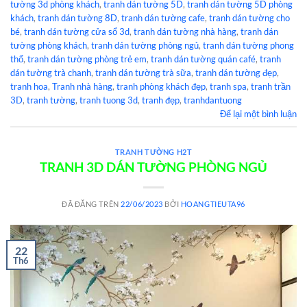
tường 3d phòng khách
,
tranh dán tường 5D
,
tranh dán tường 5D phòng
khách
,
tranh dán tường 8D
,
tranh dán tường cafe
,
tranh dán tường cho
bé
,
tranh dán tường cửa sổ 3d
,
tranh dán tường nhà hàng
,
tranh dán
tường phòng khách
,
tranh dán tường phòng ngủ
,
tranh dán tường phong
thổ
,
tranh dán tường phòng trẻ em
,
tranh dán tường quán café
,
tranh
dán tường trà chanh
,
tranh dán tường trà sữa
,
tranh dán tường đẹp
,
tranh hoa
,
Tranh nhà hàng
,
tranh phòng khách đẹp
,
tranh spa
,
tranh trần
3D
,
tranh tường
,
tranh tuong 3d
,
tranh đẹp
,
tranhdantuong
Để lại một bình luận
TRANH TƯỜNG H2T
TRANH 3D DÁN TƯỜNG PHÒNG NGỦ
ĐÃ ĐĂNG TRÊN
22/06/2023
BỞI
HOANGTIEUTA96
22
Th6