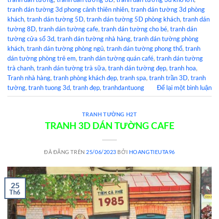
tranh dán tường 3d phong cảnh thiên nhiên
,
tranh dán tường 3d phòng
khách
,
tranh dán tường 5D
,
tranh dán tường 5D phòng khách
,
tranh dán
tường 8D
,
tranh dán tường cafe
,
tranh dán tường cho bé
,
tranh dán
tường cửa sổ 3d
,
tranh dán tường nhà hàng
,
tranh dán tường phòng
khách
,
tranh dán tường phòng ngủ
,
tranh dán tường phong thổ
,
tranh
dán tường phòng trẻ em
,
tranh dán tường quán café
,
tranh dán tường
trà chanh
,
tranh dán tường trà sữa
,
tranh dán tường đẹp
,
tranh hoa
,
Tranh nhà hàng
,
tranh phòng khách đẹp
,
tranh spa
,
tranh trần 3D
,
tranh
tường
,
tranh tuong 3d
,
tranh đẹp
,
tranhdantuong
Để lại một bình luận
TRANH TƯỜNG H2T
TRANH 3D DÁN TƯỜNG CAFE
ĐÃ ĐĂNG TRÊN
25/06/2023
BỞI
HOANGTIEUTA96
25
Th6