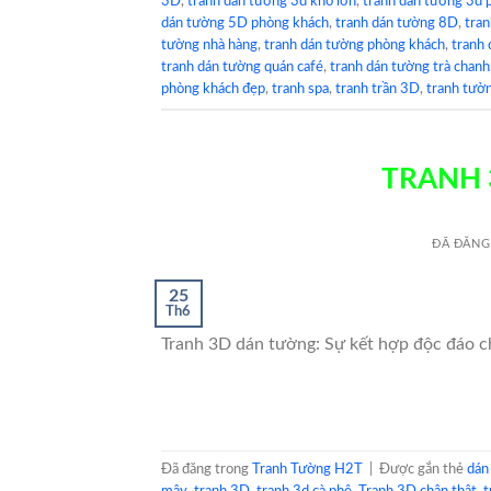
3D
,
tranh dán tường 3d khổ lớn
,
tranh dán tường 3d 
dán tường 5D phòng khách
,
tranh dán tường 8D
,
tran
tường nhà hàng
,
tranh dán tường phòng khách
,
tranh
tranh dán tường quán café
,
tranh dán tường trà chanh
phòng khách đẹp
,
tranh spa
,
tranh trần 3D
,
tranh tườ
TRANH 
ĐÃ ĐĂNG
25
Th6
Tranh 3D dán tường: Sự kết hợp độc đáo ch
Đã đăng trong
Tranh Tường H2T
|
Được gắn thẻ
dán