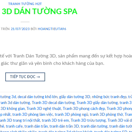
TRANH TƯỜNG H2T
 3D DÁN TƯỜNG SPA
 TRÊN
21/07/2023
BỞI
HOANGTIEUTA96
 tế với Tranh Dán Tường 3D, sản phẩm mang đến sự kết hợp hoà
 giác thư giãn và yên bình cho khách hàng của bạn.
TIẾP TỤC ĐỌC
→
 tường 3d
,
decal dán tường khổ lớn
,
giấy dán tường 3D
,
những bức tranh đẹp
,
tr
ranh 3d dán tường
,
Tranh 3D decal dán tường
,
Tranh 3D giấy dán tường
,
tranh 
 3D không gian
,
Tranh 3D nghệ thuật
,
Tranh 3D phong cách đẹp
,
Tranh 3D phon
p nhất
,
tranh 3D phòng làm việc
,
tranh 3D phòng ngủ
,
tranh 3D phòng thờ
,
Tra
anh 3D trang trí nội thất
,
tranh 3D trẻ em
,
Tranh 3D trừu tượng
,
Tranh 3D vải 
phê
,
tranh cafe
,
tranh dán trần
,
tranh dán trần 3D
,
tranh dán tường
,
tranh dán tư