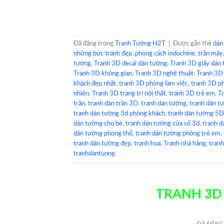
Đã đăng trong
Tranh Tường H2T
|
Được gắn thẻ
dán
những bức tranh đẹp
,
phong cách indochine
,
trần mây
tường
,
Tranh 3D decal dán tường
,
Tranh 3D giấy dán
Tranh 3D không gian
,
Tranh 3D nghệ thuật
,
Tranh 3D
khách đẹp nhất
,
tranh 3D phòng làm việc
,
tranh 3D p
nhiên
,
Tranh 3D trang trí nội thất
,
tranh 3D trẻ em
,
T
trần
,
tranh dán trần 3D
,
tranh dán tường
,
tranh dán t
tranh dán tường 3d phòng khách
,
tranh dán tường 5D
dán tường cho bé
,
tranh dán tường cửa sổ 3d
,
tranh d
dán tường phong thổ
,
tranh dán tường phòng trẻ em
,
tranh dán tường đẹp
,
tranh hoa
,
Tranh nhà hàng
,
tran
tranhdantuong
TRANH 3D
ĐÃ ĐĂNG