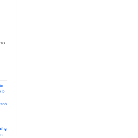
cho
ần
 3D
ranh
ường
án