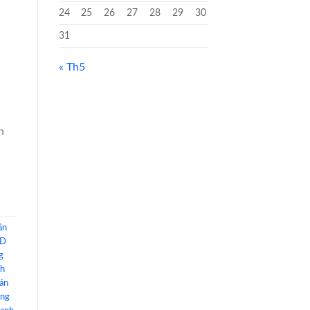
24
25
26
27
28
29
30
31
« Th5
n
ần
3D
g
nh
dán
ờng