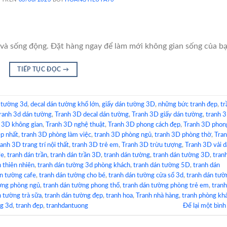
và sống động. Đặt hàng ngay để làm mới không gian sống của bạ
TIẾP TỤC ĐỌC
→
 tường 3d
,
decal dán tường khổ lớn
,
giấy dán tường 3D
,
những bức tranh đẹp
,
tr
ranh 3d dán tường
,
Tranh 3D decal dán tường
,
Tranh 3D giấy dán tường
,
tranh 
 3D không gian
,
Tranh 3D nghệ thuật
,
Tranh 3D phong cách đẹp
,
Tranh 3D phon
p nhất
,
tranh 3D phòng làm việc
,
tranh 3D phòng ngủ
,
tranh 3D phòng thờ
,
Tra
anh 3D trang trí nội thất
,
tranh 3D trẻ em
,
Tranh 3D trừu tượng
,
Tranh 3D vải 
fe
,
tranh dán trần
,
tranh dán trần 3D
,
tranh dán tường
,
tranh dán tường 3D
,
tran
 thiên nhiên
,
tranh dán tường 3d phòng khách
,
tranh dán tường 5D
,
tranh dán
án tường cafe
,
tranh dán tường cho bé
,
tranh dán tường cửa sổ 3d
,
tranh dán tườ
ờng phòng ngủ
,
tranh dán tường phong thổ
,
tranh dán tường phòng trẻ em
,
tranh
n tường trà sữa
,
tranh dán tường đẹp
,
tranh hoa
,
Tranh nhà hàng
,
tranh phòng kh
ng 3d
,
tranh đẹp
,
tranhdantuong
Để lại một bình