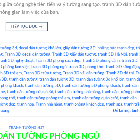
p giữa công nghệ tiên tiến và ý tưởng sáng tạo, tranh 3D dán tư
hông gian làm việc của bạn.
TIẾP TỤC ĐỌC
→
 tường 3d
,
decal dán tường khổ lớn
,
giấy dán tường 3D
,
những bức tranh đẹp
,
tr
ng
,
Tranh 3D decal dán tường
,
Tranh 3D giấy dán tường
,
tranh 3D Hà Nội
,
tranh
ranh 3D nghệ thuật
,
Tranh 3D phong cách đẹp
,
Tranh 3D phong cảnh
,
tranh 3D
D phòng làm việc
,
tranh 3D phòng ngủ
,
tranh 3D phòng thờ
,
Tranh 3D sống độn
nh 3D trẻ em
,
Tranh 3D trừu tượng
,
Tranh 3D vải dán tường
,
Tranh 3D đô thị
,
Tr
n 3D
,
tranh dán tường
,
tranh dán tường 3D
,
tranh dán tường 3d khổ lớn
,
tranh d
d phòng khách
,
tranh dán tường 5D
,
tranh dán tường 5D phòng khách
,
tranh dán
 bé
,
tranh dán tường cửa sổ 3d
,
tranh dán tường nhà hàng
,
tranh dán tường phò
hong thổ
,
tranh dán tường phòng trẻ em
,
tranh dán tường quán café
,
tranh dán
tường đẹp
,
tranh hoa
,
Tranh nhà hàng
,
tranh phòng khách đẹp
,
tranh spa
,
tranh trầ
tuong
Để lại một bình
TRANH TƯỜNG H2T
 DÁN TƯỜNG PHÒNG NGỦ