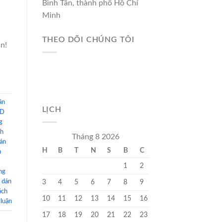
Bình Tân, thành phố Hồ Chí
Minh
THEO DÕI CHÚNG TÔI
n!
ần
LỊCH
3D
g
nh
Tháng 8 2026
dán
H
B
T
N
S
B
C
h
1
2
ng
3
4
5
6
7
8
9
 dán
ách
10
11
12
13
14
15
16
 luận
17
18
19
20
21
22
23