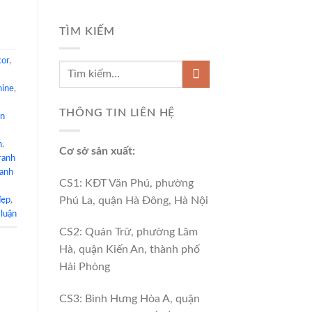
TÌM KIẾM
cor
,
hine
,
THÔNG TIN LIÊN HỆ
ên
n
,
Cơ sở sản xuất:
ranh
ranh
CS1: KĐT Văn Phú, phường
Phú La, quận Hà Đông, Hà Nội
đẹp
,
 luận
CS2: Quán Trữ, phường Lãm
Hà, quận Kiến An, thành phố
Hải Phòng
CS3: Bình Hưng Hòa A, quận