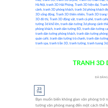
mây
,
tranh 3D
,
tranh 3d cà phê
,
Tranh 3D chân thật
,
t
Hà Nội
,
tranh 3D Hải Phòng
,
Tranh 3D hiện đại
,
Tranh
cảnh
,
tranh 3D phòng khách
,
tranh 3d phòng khách đẹ
3D sống động
,
Tranh 3D thiên nhiên
,
Tranh 3D trang t
3D đô thị
,
Tranh 3D động vật
,
tranh cà phê
,
tranh caf
tường 3d khổ lớn
,
tranh dán tường 3d phong cảnh thi
phòng khách
,
tranh dán tường 8D
,
tranh dán tường c
tranh dán tường phòng khách
,
tranh dán tường phòng
quán café
,
tranh dán tường trà chanh
,
tranh dán tường
tranh spa
,
tranh trần 3D
,
tranh tường
,
tranh tuong 3d
TRANH 3D
ĐÃ ĐĂNG
23
Th6
Bạn muốn biến không gian văn phòng trở nê
tường văn phòng mang đến một cách thể hi