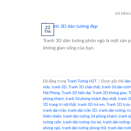
ĐÃ ĐĂNG
22
Th6
Tranh 3D dán tường phòn ngủ là một sản p
không gian sống của bạn.
Đã đăng trong
Tranh Tường H2T
|
Được gắn thẻ
dán
mây
,
tranh 3D
,
Tranh 3D chân thật
,
tranh 3d dán tườ
Hải Phòng
,
Tranh 3D hiện đại
,
Tranh 3D không gian
,
T
phòng khách
,
tranh 3d phòng khách đẹp nhất
,
tranh 3
3D trang trí nội thất
,
tranh 3D trẻ em
,
Tranh 3D trừu
tranh dán trần
,
tranh dán trần 3D
,
tranh dán tường
,
tr
thiên nhiên
,
tranh dán tường 3d phòng khách
,
tranh 
tường cafe
,
tranh dán tường cho bé
,
tranh dán tường 
phòng ngủ
,
tranh dán tường phong thổ
,
tranh dán tườ