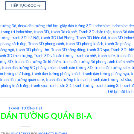
TIẾP TỤC ĐỌC
→
 tường 3d
,
decal dán tường khổ lớn
,
giấy dán tường 3D
,
Indochine
,
indochine de
,
trang trí indochine
,
tranh 3D
,
tranh 3d cà phê
,
Tranh 3D chân thật
,
tranh 3d dán
 tường
,
tranh 3D Hà Nội
,
tranh 3D Hải Phòng
,
Tranh 3D hiện đại
,
tranh 3D indoc
 phong cách đẹp
,
Tranh 3D phong cảnh
,
tranh 3D phòng khách
,
tranh 3d phòng
hòng ngủ
,
tranh 3D phòng thờ
,
Tranh 3D sống động
,
tranh 3D spa
,
Tranh 3D thi
ranh 3D trừu tượng
,
Tranh 3D vải dán tường
,
tranh cà phê
,
tranh cafe
,
tranh dán
ường 3D
,
tranh dán tường 3d khổ lớn
,
tranh dán tường 3d phong cảnh thiên nhiê
,
tranh dán tường 5D phòng khách
,
tranh dán tường 8D
,
tranh dán tường cafe
,
t
án tường nhà hàng
,
tranh dán tường phòng khách
,
tranh dán tường phòng ngủ
,
t
tranh dán tường quán café
,
tranh dán tường trà chanh
,
tranh dán tường trà sữa
,
h phòng khách đẹp
,
tranh spa
,
tranh trần 3D
,
tranh tường
,
tranh tuong 3d
,
tranh 
Để lại một bình
TRANH TƯỜNG H2T
 DÁN TƯỜNG QUÁN BI-A
 TRÊN
03/08/2023
BỞI
HOANGTIEUTA96