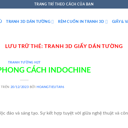
TRANG TRÍ THEO CÁCH CỦA BẠN
Ủ
TRANH 3D DÁN TƯỜNG
RÈM CUỐN IN TRANH 3D
GIẤY & 
LƯU TRỮ THẺ:
TRANH 3D GIẤY DÁN TƯỜNG
TRANH TƯỜNG H2T
PHONG CÁCH INDOCHINE
 TRÊN
20/12/2023
BỞI
HOANGTIEUTA96
c đáo và sáng tạo. Sự kết hợp tuyệt vời giữa nghệ thuật và cô