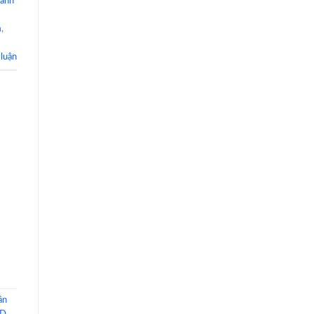
ranh
m
,
 luận
ần