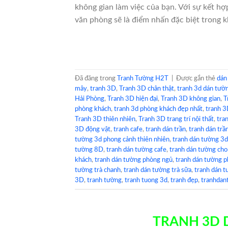
không gian làm việc của bạn. Với sự kết hợ
văn phòng sẽ là điểm nhấn đặc biệt trong k
Đã đăng trong
Tranh Tường H2T
|
Được gắn thẻ
dán
mây
,
tranh 3D
,
Tranh 3D chân thật
,
tranh 3d dán tườ
Hải Phòng
,
Tranh 3D hiện đại
,
Tranh 3D không gian
,
T
phòng khách
,
tranh 3d phòng khách đẹp nhất
,
tranh 3
Tranh 3D thiên nhiên
,
Tranh 3D trang trí nội thất
,
tra
3D động vật
,
tranh cafe
,
tranh dán trần
,
tranh dán trầ
tường 3d phong cảnh thiên nhiên
,
tranh dán tường 3
tường 8D
,
tranh dán tường cafe
,
tranh dán tường cho
khách
,
tranh dán tường phòng ngủ
,
tranh dán tường p
tường trà chanh
,
tranh dán tường trà sữa
,
tranh dán 
3D
,
tranh tường
,
tranh tuong 3d
,
tranh đẹp
,
tranhdan
TRANH 3D