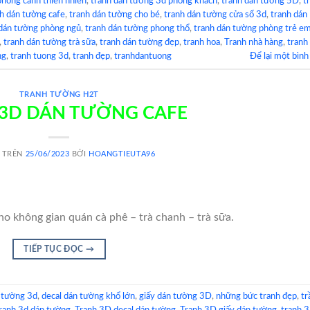
phong cảnh thiên nhiên
,
tranh dán tường 3d phòng khách
,
tranh dán tường 5D
,
t
h dán tường cafe
,
tranh dán tường cho bé
,
tranh dán tường cửa sổ 3d
,
tranh dán
 dán tường phòng ngủ
,
tranh dán tường phong thổ
,
tranh dán tường phòng trẻ e
,
tranh dán tường trà sữa
,
tranh dán tường đẹp
,
tranh hoa
,
Tranh nhà hàng
,
tranh
ng
,
tranh tuong 3d
,
tranh đẹp
,
tranhdantuong
Để lại một bình
TRANH TƯỜNG H2T
3D DÁN TƯỜNG CAFE
 TRÊN
25/06/2023
BỞI
HOANGTIEUTA96
o không gian quán cà phê – trà chanh – trà sữa.
TIẾP TỤC ĐỌC
→
 tường 3d
,
decal dán tường khổ lớn
,
giấy dán tường 3D
,
những bức tranh đẹp
,
tr