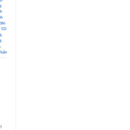
3D
g
nh
nh
 dán
g 5D
g
,
g
p
,
 luận
i