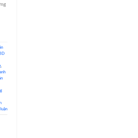
ờng
ần
 3D
g
,
anh
án
ng
n
 luận