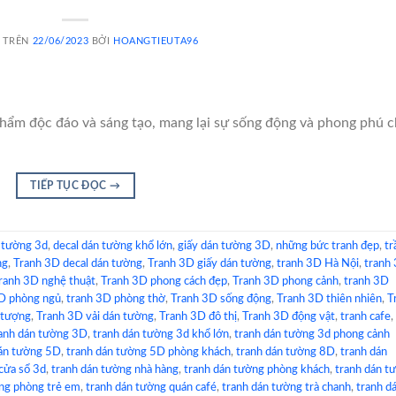
 TRÊN
22/06/2023
BỞI
HOANGTIEUTA96
hẩm độc đáo và sáng tạo, mang lại sự sống động và phong phú 
TIẾP TỤC ĐỌC
→
 tường 3d
,
decal dán tường khổ lớn
,
giấy dán tường 3D
,
những bức tranh đẹp
,
tr
ng
,
Tranh 3D decal dán tường
,
Tranh 3D giấy dán tường
,
tranh 3D Hà Nội
,
tranh
ranh 3D nghệ thuật
,
Tranh 3D phong cách đẹp
,
Tranh 3D phong cảnh
,
tranh 3D
D phòng ngủ
,
tranh 3D phòng thờ
,
Tranh 3D sống động
,
Tranh 3D thiên nhiên
,
T
 tượng
,
Tranh 3D vải dán tường
,
Tranh 3D đô thị
,
Tranh 3D động vật
,
tranh cafe
,
anh dán tường 3D
,
tranh dán tường 3d khổ lớn
,
tranh dán tường 3d phong cảnh
dán tường 5D
,
tranh dán tường 5D phòng khách
,
tranh dán tường 8D
,
tranh dán
cửa sổ 3d
,
tranh dán tường nhà hàng
,
tranh dán tường phòng khách
,
tranh dán t
ng phòng trẻ em
,
tranh dán tường quán café
,
tranh dán tường trà chanh
,
tranh d