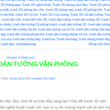
ranh 3d dán tường
,
Tranh 3D decal dán tường
,
Tranh 3D giấy dán tường
,
tranh 
 3D không gian
,
Tranh 3D nghệ thuật
,
Tranh 3D phong cách đẹp
,
Tranh 3D phon
p nhất
,
tranh 3D phòng làm việc
,
tranh 3D phòng ngủ
,
tranh 3D phòng thờ
,
Tra
rí nội thất
,
tranh 3D trẻ em
,
Tranh 3D trừu tượng
,
Tranh 3D vải dán tường
,
Tra
e
,
tranh dán trần
,
tranh dán trần 3D
,
tranh dán tường
,
tranh dán tường 3D
,
tranh
ên nhiên
,
tranh dán tường 3d phòng khách
,
tranh dán tường 5D
,
tranh dán tườn
afe
,
tranh dán tường cho bé
,
tranh dán tường cửa sổ 3d
,
tranh dán tường nhà hàn
 ngủ
,
tranh dán tường phong thổ
,
tranh dán tường phòng trẻ em
,
tranh dán tườn
 trà sữa
,
tranh dán tường đẹp
,
tranh hoa
,
Tranh nhà hàng
,
tranh phòng khách đẹ
,
tranh đẹp
,
tranhdantuong
Để lại một bình
TRANH TƯỜNG H2T
 DÁN TƯỜNG VĂN PHÒNG
 TRÊN
23/06/2023
BỞI
HOANGTIEUTA96
n độc đáo, tinh tế và tràn đầy sáng tạo? Hãy để tranh 3D dán
ện nghệ thuật tuyệt vời, tạo ra sự ấn tượng mạnh mẽ và làm mớ