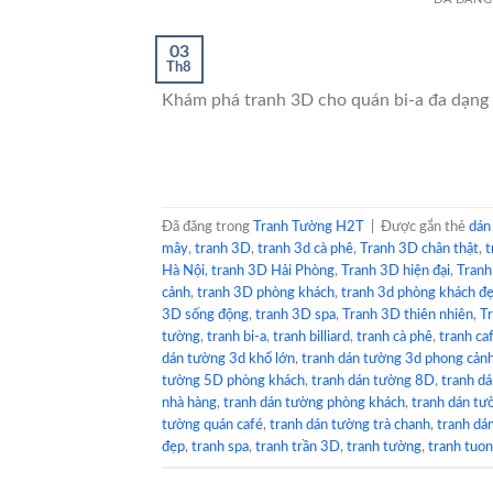
03
Th8
Khám phá tranh 3D cho quán bi-a đa dạng 
Đã đăng trong
Tranh Tường H2T
|
Được gắn thẻ
dán
mây
,
tranh 3D
,
tranh 3d cà phê
,
Tranh 3D chân thật
,
t
Hà Nội
,
tranh 3D Hải Phòng
,
Tranh 3D hiện đại
,
Tranh
cảnh
,
tranh 3D phòng khách
,
tranh 3d phòng khách đẹ
3D sống động
,
tranh 3D spa
,
Tranh 3D thiên nhiên
,
Tr
tường
,
tranh bi-a
,
tranh billiard
,
tranh cà phê
,
tranh ca
dán tường 3d khổ lớn
,
tranh dán tường 3d phong cảnh
tường 5D phòng khách
,
tranh dán tường 8D
,
tranh d
nhà hàng
,
tranh dán tường phòng khách
,
tranh dán tư
tường quán café
,
tranh dán tường trà chanh
,
tranh dá
đẹp
,
tranh spa
,
tranh trần 3D
,
tranh tường
,
tranh tuo